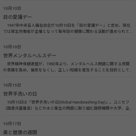
た啓発活動を行う。 関連リンク 糖尿病治療研究会40年の歩み（糖尿病治
10月10日
療研究会） 糖尿病ネットワーク
目の愛護デー
1947年中央盲人福祉協会が10月10日を「目の愛護デー」と定め、現在
では厚生労働省が主催となって毎年目の健康に関わる活動が進められて
います。皆様も目の愛護デーをきっかけに目を大切にすることについて考
えてみませんか。 関連リンク 目の愛護デー（公益社団法人 日本眼科医
10月10日
会）
世界メンタルヘルスデー
世界精神保健連盟が、1992年より、メンタルヘルス問題に関する世間
の意識を高め、偏見をなくし、正しい知識を普及することを目的として、
10月10日を「世界メンタルヘルスデー」と定めました。その後、世界保
健機関（WHO）も協賛し、正式な国際デー（国際記念日）とされていま
10月15日
す。 関連リンク 世界メンタルヘルスデー（厚生労働省） 働く人のメンタ
世界手洗いの日
ルヘルス・ポータルサイト「こころの耳」（厚生労働省）
10月15日は「世界手洗いの日(Global Handwashing Day)」。ユニセフ
（国連児童基金）などの水と衛生の問題に取り組む国際機関や大学、企
業などによって定められ、世界各国でせっけんを使った正しい手洗いを
広める活動が行われています。下痢や肺炎を防ぎ、子どもたちの命を守る
10月17日
ことを目的としています。 関連リンク 世界手洗いの日（ユニセフ）
薬と健康の週間