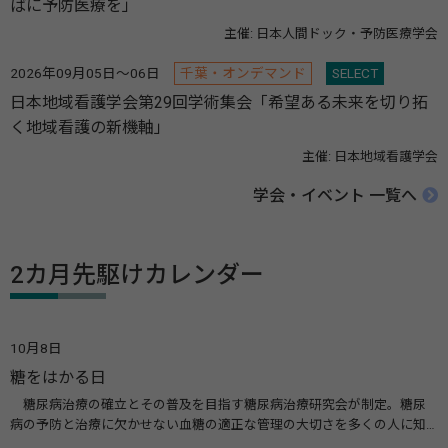
ばに予防医療を」
主催: 日本人間ドック・予防医療学会
2026年09月05日～06日
千葉・オンデマンド
SELECT
日本地域看護学会第29回学術集会「希望ある未来を切り拓
く地域看護の新機軸」
主催: 日本地域看護学会
学会・イベント 一覧へ
2カ月先駆けカレンダー
10月8日
糖をはかる日
糖尿病治療の確立とその普及を目指す糖尿病治療研究会が制定。糖尿
病の予防と治療に欠かせない血糖の適正な管理の大切さを多くの人に知
ってもらうのが目的。糖尿病ネットワークなどのウエブサイトを活用し