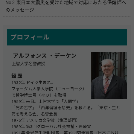
No.3 東日本大震災を受けた地域で対応にあたる保健師へ
のメッセージ
プロフィール
アルフォンス ・デーケン
上智大学名誉教授
経 歴
1932年 ドイツ生まれ。
フォーダム大学大学院（ニューヨーク）
で哲学博士号（Ph.D.）を取得
1959年 来日。上智大学で「人間学」
「死の哲学」「西洋倫理思想史」を教える。「東京・生と
死を考える会」名誉会長
1975年 アメリカ文学賞（倫理部門）
1989年 第3回グローバル社会福祉・医療賞
1991年 全米死生学財団賞、第39回菊池寛賞（日本におけ