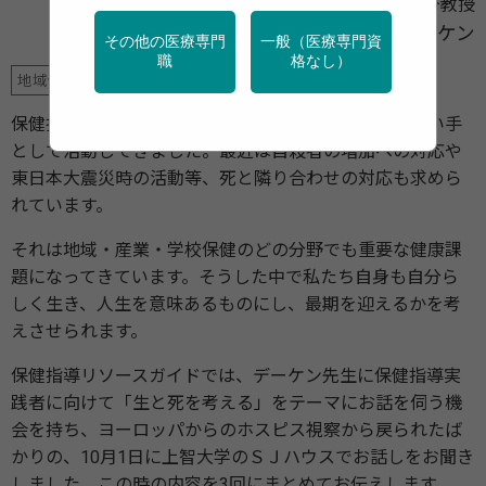
上智大学名誉教授
アルフォンス ・デーケン
その他の医療専門
一般（医療専門資
職
格なし）
地域保健
保健指導の実践者は、長い間健康増進・疾病予防の担い手
として活動してきました。最近は自殺者の増加への対応や
東日本大震災時の活動等、死と隣り合わせの対応も求めら
れています。
それは地域・産業・学校保健のどの分野でも重要な健康課
題になってきています。そうした中で私たち自身も自分ら
しく生き、人生を意味あるものにし、最期を迎えるかを考
えさせられます。
保健指導リソースガイドでは、デーケン先生に保健指導実
践者に向けて「生と死を考える」をテーマにお話を伺う機
会を持ち、ヨーロッパからのホスピス視察から戻られたば
かりの、10月1日に上智大学のＳＪハウスでお話しをお聞き
しました。この時の内容を3回にまとめてお伝えします。