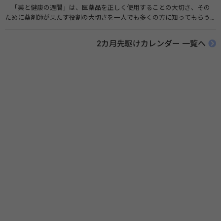
「薬と健康の週間」は、医薬品を正しく使用することの大切さ、その
ために薬剤師が果たす役割の大切さを一人でも多くの方に知ってもらう
ために、ポスターなどを用いて積極的な啓発活動を行う週間です。 関連
リンク 薬と健康の週間（公益社団法人 日本薬剤師会） 連載「働く人に
2カ月先駆けカレンダー 一覧へ
伝えたい！薬との付き合い方」（保健指導リソースガイド）