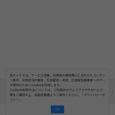
当サイトでは、サービス改善、利用者の興味関心に合わせたコンテン
ツ表示、利用状況の解析、広告配信・測定、広告配信事業者へのデー
このサイトについて
利用規約
広告掲載
タ提供のためにCookieを利用します。
Cookieの削除方法については、ご利用中のウェブブラウザのヘルプ
記事の二次利用について
プライバシーポリシー
お問い合わせ
等をご確認の上、各設定画面よりご操作ください。「
プライバシーポ
運営会社
リシー
」
OK
©2008-2026 SOSHINSHA All Rights Reserved.