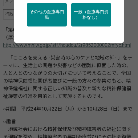
メンタルヘルス
地域保健
学校保健
産業保健
その他の医療専門
一般（医療専門資
行政・団体の関連資料
職
格なし）
「第60回精神保健福祉普及運動の実施について」
（厚生労働省／2012年10月22日）
http://www.mhlw.go.jp/stf/houdou/2r9852000002mfyc.html
「こころを支える -災害時の心のケアと地域の絆- 」をテ
ーマに、生活上の問題や災害などの困難に直面した時の、
人と人とのつながりの大切さについて考えることで、全国
の精神保健福祉関係者並びに一般の方々の参集のもと、精
神保健福祉に関する正しい知識の普及と新たな精神保健福
祉施策の推進を目的として実施するものです。
○期間 平成24年10月22日（月）から10月28日（日）まで
○趣旨
地域社会における精神保健及び精神障害者の福祉に関す
る理解を深め、精神障害者の早期治療並びにその社会復帰