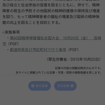
及び自立と社会参加の促進を図るとともに、併せて、精神
障害の発生の予防その他国民の精神的健康の保持及び増進
を図り、もって精神障害者の福祉の増進及び国民の精神保
健の向上を図ることを目的とする。
○実施事項
・
第60回精神保健福祉全国大会 10月26日（金） 宮崎
市
（PDF）
・
都道府県及び市区町村で行う事項
（PDF）
（厚生労働省／2012年10月22日）
記事の内容は掲載日時点のものです。
本サイトに掲載されている記事・写真・図表の無断転載を禁じます。
前の記事
次の記事