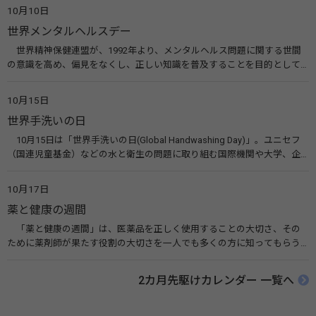
えてみませんか。 関連リンク 目の愛護デー（公益社団法人 日本眼科医
10月10日
会）
世界メンタルヘルスデー
世界精神保健連盟が、1992年より、メンタルヘルス問題に関する世間
の意識を高め、偏見をなくし、正しい知識を普及することを目的として、
10月10日を「世界メンタルヘルスデー」と定めました。その後、世界保
健機関（WHO）も協賛し、正式な国際デー（国際記念日）とされていま
10月15日
す。 関連リンク 世界メンタルヘルスデー（厚生労働省） 働く人のメンタ
世界手洗いの日
ルヘルス・ポータルサイト「こころの耳」（厚生労働省）
10月15日は「世界手洗いの日(Global Handwashing Day)」。ユニセフ
（国連児童基金）などの水と衛生の問題に取り組む国際機関や大学、企
業などによって定められ、世界各国でせっけんを使った正しい手洗いを
広める活動が行われています。下痢や肺炎を防ぎ、子どもたちの命を守る
10月17日
ことを目的としています。 関連リンク 世界手洗いの日（ユニセフ）
薬と健康の週間
「薬と健康の週間」は、医薬品を正しく使用することの大切さ、その
ために薬剤師が果たす役割の大切さを一人でも多くの方に知ってもらう
ために、ポスターなどを用いて積極的な啓発活動を行う週間です。 関連
リンク 薬と健康の週間（公益社団法人 日本薬剤師会） 連載「働く人に
2カ月先駆けカレンダー 一覧へ
伝えたい！薬との付き合い方」（保健指導リソースガイド）