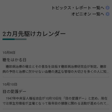
トピックス・レポート 一覧へ
オピニオン 一覧へ
2カ月先駆けカレンダー
10月8日
糖をはかる日
糖尿病治療の確立とその普及を目指す糖尿病治療研究会が制定。糖尿
病の予防と治療に欠かせない血糖の適正な管理の大切さを多くの人に知
ってもらうのが目的。糖尿病ネットワークなどのウエブサイトを活用し
た啓発活動を行う。 関連リンク 糖尿病治療研究会40年の歩み（糖尿病治
10月10日
療研究会） 糖尿病ネットワーク
目の愛護デー
1947年中央盲人福祉協会が10月10日を「目の愛護デー」と定め、現在
では厚生労働省が主催となって毎年目の健康に関わる活動が進められて
います。皆様も目の愛護デーをきっかけに目を大切にすることについて考