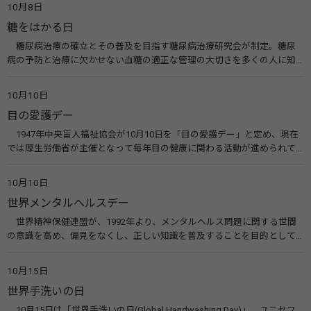
10月8日
糖をはかる日
糖尿病治療の確立とその普及を目指す糖尿病治療研究会が制定。糖尿
病の予防と治療に欠かせない血糖の適正な管理の大切さを多くの人に知
ってもらうのが目的。糖尿病ネットワークなどのウエブサイトを活用し
た啓発活動を行う。 関連リンク 糖尿病治療研究会40年の歩み（糖尿病治
10月10日
療研究会） 糖尿病ネットワーク
目の愛護デー
1947年中央盲人福祉協会が10月10日を「目の愛護デー」と定め、現在
では厚生労働省が主催となって毎年目の健康に関わる活動が進められて
います。皆様も目の愛護デーをきっかけに目を大切にすることについて考
えてみませんか。 関連リンク 目の愛護デー（公益社団法人 日本眼科医
10月10日
会）
世界メンタルヘルスデー
世界精神保健連盟が、1992年より、メンタルヘルス問題に関する世間
の意識を高め、偏見をなくし、正しい知識を普及することを目的として、
10月10日を「世界メンタルヘルスデー」と定めました。その後、世界保
健機関（WHO）も協賛し、正式な国際デー（国際記念日）とされていま
10月15日
す。 関連リンク 世界メンタルヘルスデー（厚生労働省） 働く人のメンタ
世界手洗いの日
ルヘルス・ポータルサイト「こころの耳」（厚生労働省）
10月15日は「世界手洗いの日(Global Handwashing Day)」。ユニセフ