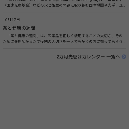
（国連児童基金）などの水と衛生の問題に取り組む国際機関や大学、企
業などによって定められ、世界各国でせっけんを使った正しい手洗いを
広める活動が行われています。下痢や肺炎を防ぎ、子どもたちの命を守る
10月17日
ことを目的としています。 関連リンク 世界手洗いの日（ユニセフ）
薬と健康の週間
「薬と健康の週間」は、医薬品を正しく使用することの大切さ、その
ために薬剤師が果たす役割の大切さを一人でも多くの方に知ってもらう
ために、ポスターなどを用いて積極的な啓発活動を行う週間です。 関連
リンク 薬と健康の週間（公益社団法人 日本薬剤師会） 連載「働く人に
2カ月先駆けカレンダー 一覧へ
伝えたい！薬との付き合い方」（保健指導リソースガイド）