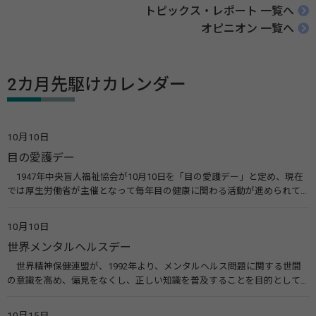
トピックス・レポート 一覧へ
オピニオン 一覧へ
2カ月先駆けカレンダー
10月10日
目の愛護デー
1947年中央盲人福祉協会が10月10日を「目の愛護デー」と定め、現在
では厚生労働省が主催となって毎年目の健康に関わる活動が進められて
います。皆様も目の愛護デーをきっかけに目を大切にすることについて考
えてみませんか。 関連リンク 目の愛護デー（公益社団法人 日本眼科医
10月10日
会）
世界メンタルヘルスデー
世界精神保健連盟が、1992年より、メンタルヘルス問題に関する世間
の意識を高め、偏見をなくし、正しい知識を普及することを目的として、
10月10日を「世界メンタルヘルスデー」と定めました。その後、世界保
健機関（WHO）も協賛し、正式な国際デー（国際記念日）とされていま
10月15日