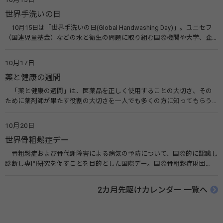
す。 関連リンク 世界メンタルヘルスデー（厚生労働省） 働く人のメンタ
世界手洗いの日
ルヘルス・ポータルサイト「こころの耳」（厚生労働省）
10月15日は「世界手洗いの日(Global Handwashing Day)」。ユニセフ
（国連児童基金）などの水と衛生の問題に取り組む国際機関や大学、企
業などによって定められ、世界各国でせっけんを使った正しい手洗いを
広める活動が行われています。下痢や肺炎を防ぎ、子どもたちの命を守る
10月17日
ことを目的としています。 関連リンク 世界手洗いの日（ユニセフ）
薬と健康の週間
「薬と健康の週間」は、医薬品を正しく使用することの大切さ、その
ために薬剤師が果たす役割の大切さを一人でも多くの方に知ってもらう
ために、ポスターなどを用いて積極的な啓発活動を行う週間です。 関連
リンク 薬と健康の週間（公益社団法人 日本薬剤師会） 連載「働く人に
10月20日
伝えたい！薬との付き合い方」（保健指導リソースガイド）
世界骨粗鬆症デー
骨粗鬆症および骨代謝障害による病気の予防について、国際的に認識し
診断し専門研究を促すことを目的とした国際デー。国際骨粗鬆症財団
（IOF）により行われ、国を挙げて骨粗鬆症に取り組む社会の実現のため
に90を超える国がキャンペーンに参加しています。 関連リンク 公益財団
2カ月先駆けカレンダー 一覧へ
法人 骨粗鬆症財団 世界骨粗鬆症デー（WOD）