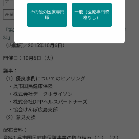
データヘルス計画
健診・検診
地域保健
特定保健指導
その他の医療専門
一般（医療専門資
産業保健
職
格なし）
「第2回健康増進・予防サービス・プラットフォーム 資
料」
（内閣府／2015年10月6日）
開催日：10月6日（火）
議事：
（1）優良事例についてのヒアリング
・呉市国民健康保険
・株式会社データホライゾン
・株式会社DPPヘルスパートナーズ
・協会けんぽ広島支部
（2）意見交換
配布資料：
資料1 呉市国民健康保険事業の取り組み（１）（２）