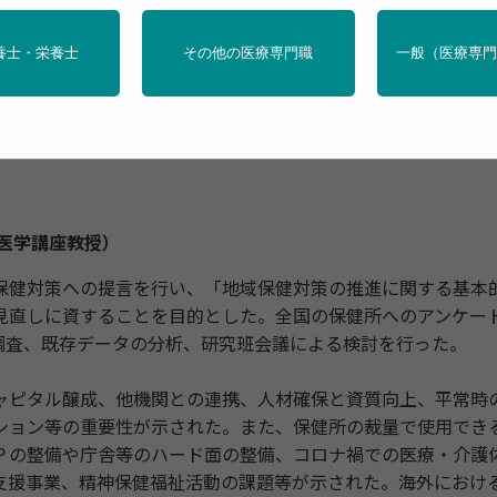
の明確化に向けた研究
養士・栄養士
その他の医療専門職
一般（医療専
医学講座教授）
健対策への提言を行い、「地域保健対策の推進に関する基本
見直しに資することを目的とした。全国の保健所へのアンケー
調査、既存データの分析、研究班会議による検討を行った。
ピタル醸成、他機関との連携、人材確保と資質向上、平常時
ション等の重要性が示された。また、保健所の裁量で使用でき
Ｐの整備や庁舎等のハード面の整備、コロナ禍での医療・介護
支援事業、精神保健福祉活動の課題等が示された。海外におけ