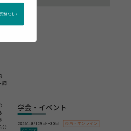
門資格なし）
的
ト調
の
学会・イベント
る
体
2026年8月29日～30日
東京・オンライン
る公
SELECT