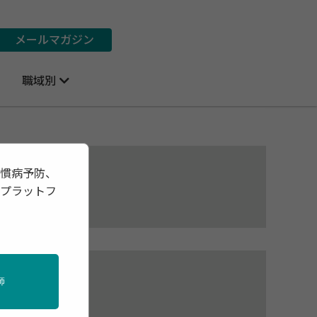
メールマガジン
職域別
習慣病予防、
報プラットフ
師