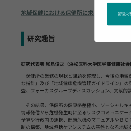
地域保健における保健所に求められる役割
管理栄
研究趣旨
研究代表者 尾島俊之（浜松医科大学医学部健康社会
保健所の業務の現状と課題を整理し、今後の地域保
な指針」及び「地域健康危機管理ガイドライン」の
査、フォーカスグループディスカッション、文献的
その結果、保健所の健康格差縮小、ソーシャルキャ
情報発信から危機発生時に至るリスクコミュニケー
予算や行政内の連携、健康危機のマニュアルやＢＣ
制の構築、地域包括ケアシステムの基盤となる地域