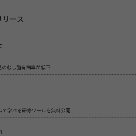
リリース
て
児のむし歯有病率が低下
ムで学べる研修ツールを無料公開
料