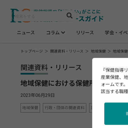
ニュース
コラム
リリース
学会・イベ
トップページ
関連資料・リリース
地域保健
地域保健
関連資料・リリース
『保健指導
産業保健、
地域保健における保健所に求めら
ォームです。
該当する職
2023年06月29日
地域保健
行政・団体の関連資料
調査・統計