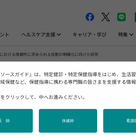
ント
ヘルスケア支援
キャリア・学び
特集
における保健所に求められる役割の明確化に向けた研究
リソースガイド』は、特定健診・特定保健指導をはじめ、生活
地域保健など、保健指導に携わる専門職の皆さまを支援する情
れる役割の明確化に向けた研究
種をクリックして、中へお進みください。
医 師
保健師
看護