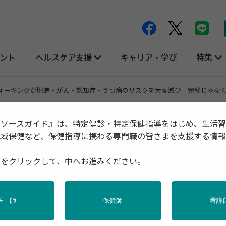
ント
ヘルスケア支援
キャリア・学び
特集
のウォーキングが肥満・がん・認知症・うつ病のリスクを大幅減少 完璧じゃな
リソースガイド』は、特定健診・特定保健指導をはじめ、生活
地域保健など、保健指導に携わる専門職の皆さまを支援する情
満・がん・認知症・うつ病のリスクを大幅減
種をクリックして、中へお進みください。
医 師
保健師
看護
ス
地域保健
女性の健康
特定保健指導
産業保健