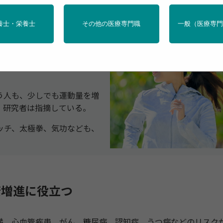
養士・栄養士
その他の医療専門職
一般（医療専
れることが多いが、それより
管疾患、がん、糖尿病、認知
亡のリスクは最大で47%減
う人も、少しでも運動量を増
、研究者は指摘している。
ッチ、太極拳、気功なども、
康増進に役立つ
肥満、心血管疾患、がん、糖尿病、認知症、うつ病などのリスク