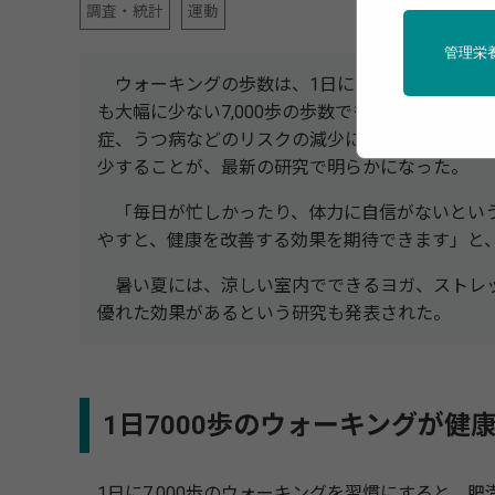
調査・統計
運動
管理栄
ウォーキングの歩数は、1日に1万歩が目標にさ
も大幅に少ない7,000歩の歩数でも、肥満、心血
症、うつ病などのリスクの減少につながり、早期死
少することが、最新の研究で明らかになった。
「毎日が忙しかったり、体力に自信がないとい
やすと、健康を改善する効果を期待できます」と
暑い夏には、涼しい室内でできるヨガ、ストレ
優れた効果があるという研究も発表された。
1日7000歩のウォーキングが健
1日に7,000歩のウォーキングを習慣にすると、