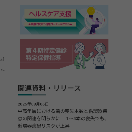
ta］
す。
関連資料・リリース
2026年08月06日
中高年層における歯の喪失本数と循環器疾
患の関連を明らかに 1～4本の喪失でも、
循環器疾患リスクが上昇