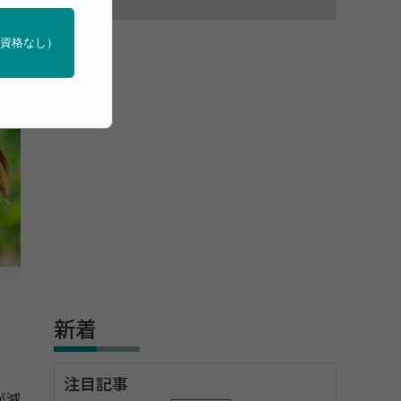
門資格なし）
新着
注目記事
が減