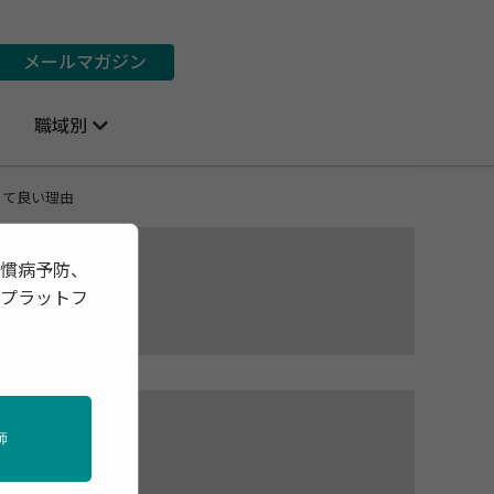
メールマガジン
職域別
くて良い理由
習慣病予防、
報プラットフ
師