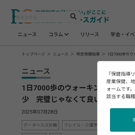
ニュース
コラム
リリース
学会・イベ
トップページ
ニュース
特定保健指導
1日7000歩
ニュース
『保健指導
産業保健、
1日7000歩のウォーキングが肥
ォームです。
該当する職
少 完璧じゃなくて良い理由
2025年07月28日
データヘルス計画
フレイル・介護予防
メンタルヘル