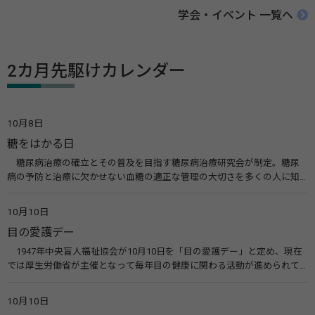
学会・イベント 一覧へ
2カ月先駆けカレンダー
10月8日
糖をはかる日
糖尿病治療の確立とその普及を目指す糖尿病治療研究会が制定。糖尿
病の予防と治療に欠かせない血糖の適正な管理の大切さを多くの人に知
ってもらうのが目的。糖尿病ネットワークなどのウエブサイトを活用し
た啓発活動を行う。 関連リンク 糖尿病治療研究会40年の歩み（糖尿病治
10月10日
療研究会） 糖尿病ネットワーク
目の愛護デー
1947年中央盲人福祉協会が10月10日を「目の愛護デー」と定め、現在
では厚生労働省が主催となって毎年目の健康に関わる活動が進められて
います。皆様も目の愛護デーをきっかけに目を大切にすることについて考
えてみませんか。 関連リンク 目の愛護デー（公益社団法人 日本眼科医
10月10日
会）