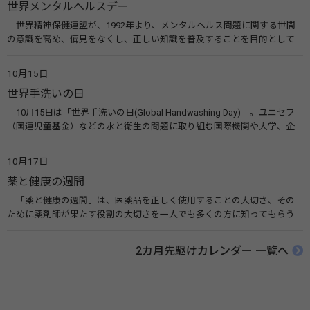
世界メンタルヘルスデー
世界精神保健連盟が、1992年より、メンタルヘルス問題に関する世間
の意識を高め、偏見をなくし、正しい知識を普及することを目的として、
10月10日を「世界メンタルヘルスデー」と定めました。その後、世界保
健機関（WHO）も協賛し、正式な国際デー（国際記念日）とされていま
10月15日
す。 関連リンク 世界メンタルヘルスデー（厚生労働省） 働く人のメンタ
世界手洗いの日
ルヘルス・ポータルサイト「こころの耳」（厚生労働省）
10月15日は「世界手洗いの日(Global Handwashing Day)」。ユニセフ
（国連児童基金）などの水と衛生の問題に取り組む国際機関や大学、企
業などによって定められ、世界各国でせっけんを使った正しい手洗いを
広める活動が行われています。下痢や肺炎を防ぎ、子どもたちの命を守る
10月17日
ことを目的としています。 関連リンク 世界手洗いの日（ユニセフ）
薬と健康の週間
「薬と健康の週間」は、医薬品を正しく使用することの大切さ、その
ために薬剤師が果たす役割の大切さを一人でも多くの方に知ってもらう
ために、ポスターなどを用いて積極的な啓発活動を行う週間です。 関連
リンク 薬と健康の週間（公益社団法人 日本薬剤師会） 連載「働く人に
2カ月先駆けカレンダー 一覧へ
伝えたい！薬との付き合い方」（保健指導リソースガイド）