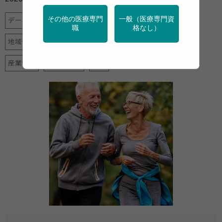
その他の医療専門
一般（医療専門資
データヘルス計画
フレイル・介護予防
メンタルヘルス
職
格なし）
地域保健
女性の健康
学校保健
特定保健指導
産業保健
調査・統計
運動