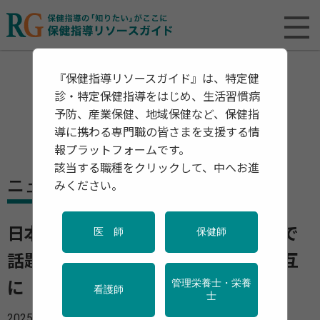
『保健指導リソースガイド』は、特定健
診・特定保健指導をはじめ、生活習慣病
予防、産業保健、地域保健など、保健指
導に携わる専門職の皆さまを支援する情
報プラットフォームです。
該当する職種をクリックして、中へお進
ニュース
みください。
日本の「インターバル速歩」が世界で
医 師
保健師
話題に 早歩きとゆっくり歩きを交互
管理栄養士・栄養
に メンタルヘルスも改善
看護師
士
2025年07月28日