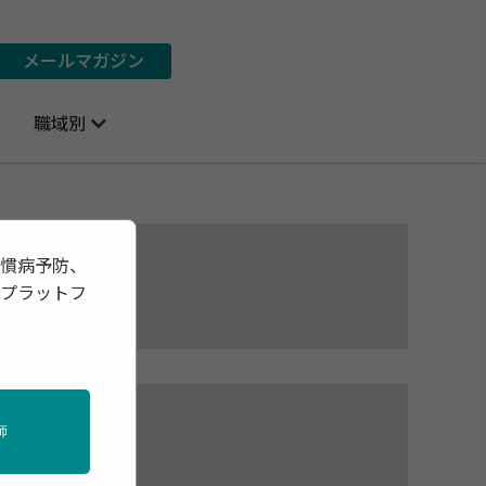
メールマガジン
職域別
習慣病予防、
報プラットフ
師