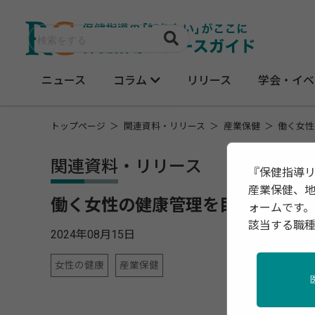
ニュース
コラム
リリース
学会・イベ
トップページ
関連資料・リリース
産業保健
働く女性
関連資料・リリース
『保健指導
産業保健、
働く女性の健康管理を目的としたI
ォームです。
該当する職
2024年08月15日
女性の健康
産業保健