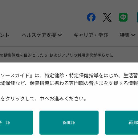
ント
ヘルスケア支援
キャリア・学び
特集
の健康管理を目的としたIoTおよびアプリの利用実態が明らかに
リソースガイド』は、特定健診・特定保健指導をはじめ、生活
地域保健など、保健指導に携わる専門職の皆さまを支援する情
oTおよびアプリの利用実態が明らかに
種をクリックして、中へお進みください。
医 師
保健師
看護