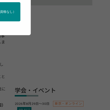
ン
門資格なし）
えり
備事
しま
し
こと
性に
学会・イベント
2026年8月29日～30日
東京・オンライン
日）
SELECT