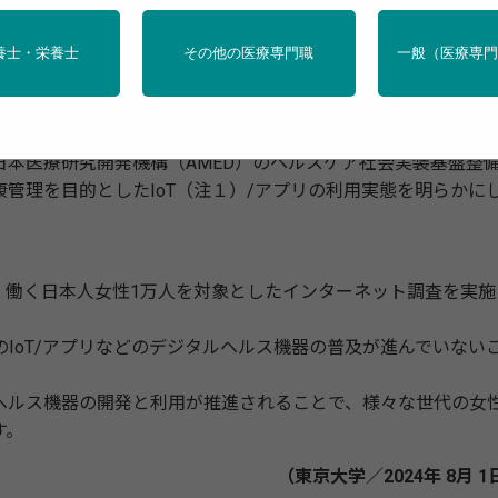
びアプリの利用実態が明らかに―日本人女性1万人にア
養士・栄養士
その他の医療専門職
一般（医療専
藤英子准教授と、聖路加国際大学大学院看護学研究科の大田
本医療研究開発機構（AMED）のヘルスケア社会実装基盤整
管理を目的としたIoT（注１）/アプリの利用実態を明らかに
て、働く日本人女性1万人を対象としたインターネット調査を実施
IoT/アプリなどのデジタルヘルス機器の普及が進んでいない
ヘルス機器の開発と利用が推進されることで、様々な世代の女
す。
（東京大学／2024年 8月 1