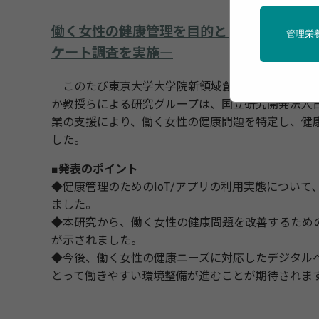
働く女性の健康管理を目的としたIoTおよ
管理栄
ケート調査を実施―
このたび東京大学大学院新領域創成科学研究科の齋
か教授らによる研究グループは、国立研究開発法人日
業の支援により、働く女性の健康問題を特定し、健康
した。
■発表のポイント
◆健康管理のためのIoT/アプリの利用実態につい
ました。
◆本研究から、働く女性の健康問題を改善するための
が示されました。
◆今後、働く女性の健康ニーズに対応したデジタル
とって働きやすい環境整備が進むことが期待されま