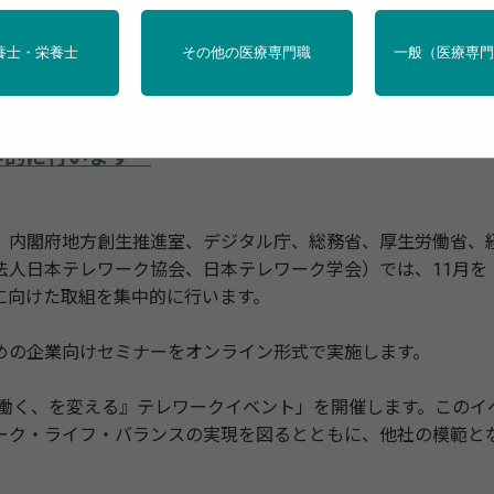
養士・栄養士
その他の医療専門職
一般（医療専
中的に行いますー
内閣府地方創生推進室、デジタル庁、総務省、厚生労働省、
法人日本テレワーク協会、日本テレワーク学会）では、11月を
に向けた取組を集中的に行います。
の企業向けセミナーをオンライン形式で実施します。
『働く、を変える』テレワークイベント」を開催します。このイ
ーク・ライフ・バランスの実現を図るとともに、他社の模範と