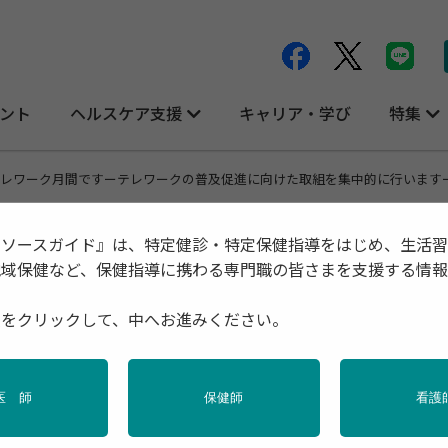
ント
ヘルスケア支援
キャリア・学び
特集
テレワーク月間ですーテレワークの普及促進に向けた取組を集中的に行います
リソースガイド』は、特定健診・特定保健指導をはじめ、生活
地域保健など、保健指導に携わる専門職の皆さまを支援する情
種をクリックして、中へお進みください。
取組を集中的に行いますー
医 師
保健師
看護