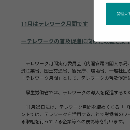
管理栄
11月はテレワーク月間です
ーテレワークの普及促進に向けた取組を集
テレワーク月間実行委員会（内閣官房内閣人事局、
済産業省、国土交通省、観光庁、環境省、一般社団
「テレワーク月間」として、テレワークの普及促進
厚生労働省では、テレワークの導入を促進するため
11月25日には、テレワーク月間を締めくくる「
ントでは、テレワークを活用することで労働者のワ
る取組を行っている企業等への表彰等を行います。