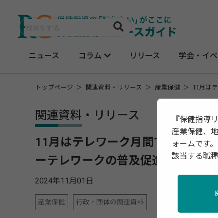
ニュース
コラム
リリース
学会・イベ
トップページ
関連資料・リリース
産業保健
11月は
関連資料・リリース
『保健指導
産業保健、
11月はテレワーク月間です
ォームです。
該当する職
ーテレワークの普及促進に向けた
2024年11月01日
産業保健
行政・団体の関連資料