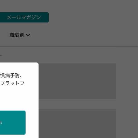
メールマガジン
職域別
ー
習慣病予防、
報プラットフ
師