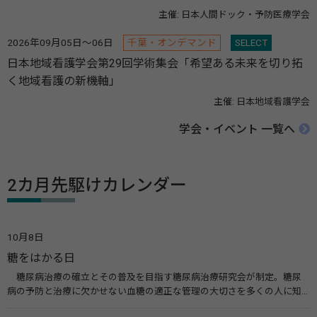
主催: 日本人間ドック・予防医療学会
2026年09月05日～06日
千葉・オンデマンド
SELECT
日本地域看護学会第29回学術集会「希望ある未来を切り拓
く地域看護の新機軸」
主催: 日本地域看護学会
学会・イベント 一覧へ
2カ月先駆けカレンダー
10月8日
糖をはかる日
糖尿病治療の確立とその普及を目指す糖尿病治療研究会が制定。糖尿
病の予防と治療に欠かせない血糖の適正な管理の大切さを多くの人に知
ってもらうのが目的。糖尿病ネットワークなどのウエブサイトを活用し