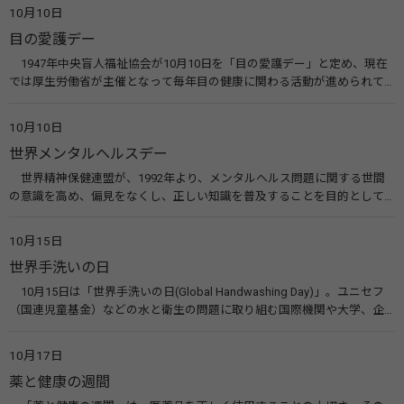
た啓発活動を行う。 関連リンク 糖尿病治療研究会40年の歩み（糖尿病治
10月10日
療研究会） 糖尿病ネットワーク
目の愛護デー
1947年中央盲人福祉協会が10月10日を「目の愛護デー」と定め、現在
では厚生労働省が主催となって毎年目の健康に関わる活動が進められて
います。皆様も目の愛護デーをきっかけに目を大切にすることについて考
えてみませんか。 関連リンク 目の愛護デー（公益社団法人 日本眼科医
10月10日
会）
世界メンタルヘルスデー
世界精神保健連盟が、1992年より、メンタルヘルス問題に関する世間
の意識を高め、偏見をなくし、正しい知識を普及することを目的として、
10月10日を「世界メンタルヘルスデー」と定めました。その後、世界保
健機関（WHO）も協賛し、正式な国際デー（国際記念日）とされていま
10月15日
す。 関連リンク 世界メンタルヘルスデー（厚生労働省） 働く人のメンタ
世界手洗いの日
ルヘルス・ポータルサイト「こころの耳」（厚生労働省）
10月15日は「世界手洗いの日(Global Handwashing Day)」。ユニセフ
（国連児童基金）などの水と衛生の問題に取り組む国際機関や大学、企
業などによって定められ、世界各国でせっけんを使った正しい手洗いを
広める活動が行われています。下痢や肺炎を防ぎ、子どもたちの命を守る
10月17日
ことを目的としています。 関連リンク 世界手洗いの日（ユニセフ）
薬と健康の週間