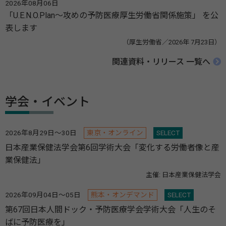
2026年08月06日
「U.E.N.O.Plan～攻めの予防医療厚生労働省関係施策」 を公
表します
（厚生労働省／2026年 7月23日）
関連資料・リリース 一覧へ
学会・イベント
2026年8月29日～30日
東京・オンライン
SELECT
日本産業保健法学会第6回学術大会「変化する労働者像と産
業保健法」
主催: 日本産業保健法学会
2026年09月04日～05日
熊本・オンデマンド
SELECT
第67回日本人間ドック・予防医療学会学術大会「人生のそ
ばに予防医療を」