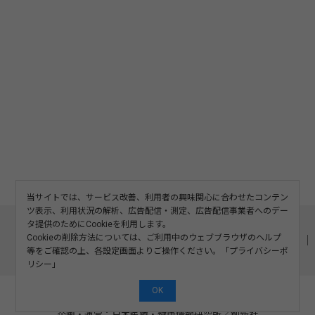
当サイトでは、サービス改善、利用者の興味関心に合わせたコンテン
ツ表示、利用状況の解析、広告配信・測定、広告配信事業者へのデー
このサイトについて
利用規約
広告掲載
タ提供のためにCookieを利用します。
Cookieの削除方法については、ご利用中のウェブブラウザのヘルプ
記事の二次利用について
プライバシーポリシー
お問い合わせ
等をご確認の上、各設定画面よりご操作ください。「
プライバシーポ
運営会社
リシー
」
OK
©2008-2026 SOSHINSHA All Rights Reserved.
企画・運営：日本医療・健康情報研究所
／
創新社