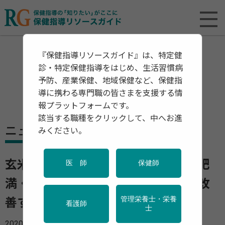
『保健指導リソースガイド』は、特定健
診・特定保健指導をはじめ、生活習慣病
予防、産業保健、地域保健など、保健指
導に携わる専門職の皆さまを支援する情
報プラットフォームです。
該当する職種をクリックして、中へお進
ニュース
みください。
玄米や麦ごはんなど「全粒穀物」が肥
医 師
保健師
満・糖尿病を改善 睡眠やうつ病を改
管理栄養士・栄養
善する効果も
看護師
士
2020年01月30日