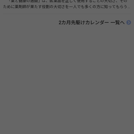
「薬と健康の週間」は、医薬品を正しく使用することの大切さ、その
ために薬剤師が果たす役割の大切さを一人でも多くの方に知ってもらう
ために、ポスターなどを用いて積極的な啓発活動を行う週間です。 関連
リンク 薬と健康の週間（公益社団法人 日本薬剤師会） 連載「働く人に
2カ月先駆けカレンダー 一覧へ
伝えたい！薬との付き合い方」（保健指導リソースガイド）