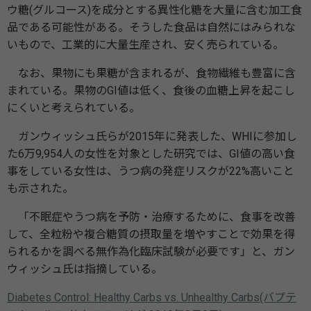
ウ糖(グルコース)を成分とする異性化糖を大量に含む加工食
品である可能性がある。そうした食品は自然にはみられな
いもので、工業的に大量生産され、安く売られている。
なお、果物にも果糖が含まれるが、食物繊維も豊富に含
まれている。果物のGI値は低く、食後の血糖上昇を起こし
にくいと考えられている。
ガンウィッシュ氏らが2015年に発表した、WHIに参加し
た6万9,954人の女性を対象とした研究では、GI値の高い食
事をしている女性は、うつ病の発症リスクが22%高いこと
も示された。
「不眠症やうつ病を予防・治療するために、食事を改善
して、全粒粉や複合糖質の摂取量を増やすことで効果を得
られるかを調べる無作為化臨床試験が必要です」と、ガン
ウィッシュ氏は指摘している。
Diabetes Control: Healthy Carbs vs. Unhealthy Carbs(バプテ