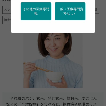
その他の医療専門
一般（医療専門資
メンタルヘルス
健診・検診
地域保健
学校保健
栄養
職
格なし）
特定保健指導
産業保健
全粒粉のパン、玄米、発芽玄米、雑穀米、麦ごはん
などの「全粒穀物」を食べると、糖尿病や肥満のリス