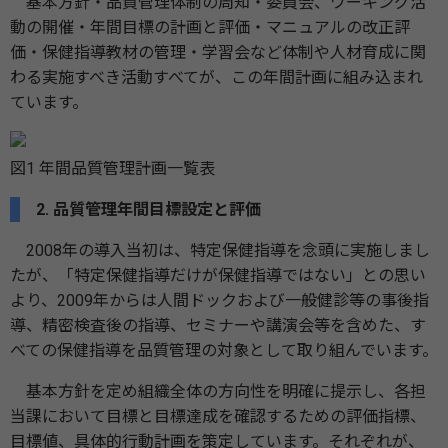
基本方針・品質管理体制の周知・委員会、ワーキング活
動の開催・年間目標の計画と評価・マニュアルの改正評
価・保健指導教材の管理・学習会など体制や人材育成に関
わる実施すべき活動すべてが、この年間計画に組み込まれ
ています。
図1 年間品質管理計画一覧表
2. 品質管理年間目標設定と評価
2008年の導入当初は、特定保健指導を念頭に実施しまし
たが、「特定保健指導だけが保健指導ではない」との思い
より、2009年からは人間ドックおよび一般健診等の事後指
導、精密検査後の指導、セミナーや講演会等を含めた、す
べての保健指導を品質管理の対象として取り組んでいます。
基本方針を定め組織全体の方向性を明確に提示し、各担
当課において目標と目標達成を確認するための評価指標、
目標値、具体的行動計画を策定しています。それぞれが、