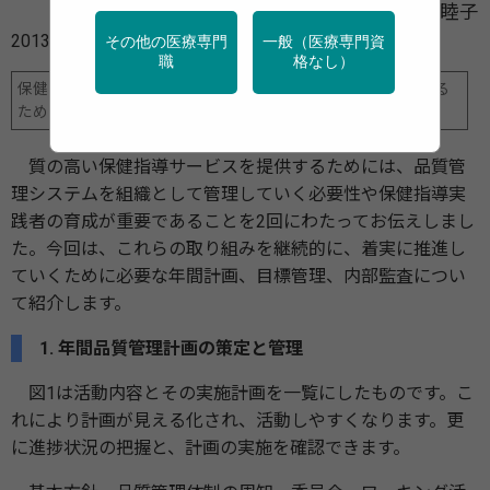
鳥羽山 睦子
2013年10月09日
その他の医療専門
一般（医療専門資
職
格なし）
保健指導サービスの質の管理 ～選ばれる健診機関であり続ける
ために～
質の高い保健指導サービスを提供するためには、品質管
理システムを組織として管理していく必要性や保健指導実
践者の育成が重要であることを2回にわたってお伝えしまし
た。今回は、これらの取り組みを継続的に、着実に推進し
ていくために必要な年間計画、目標管理、内部監査につい
て紹介します。
1. 年間品質管理計画の策定と管理
図1は活動内容とその実施計画を一覧にしたものです。こ
れにより計画が見える化され、活動しやすくなります。更
に進捗状況の把握と、計画の実施を確認できます。