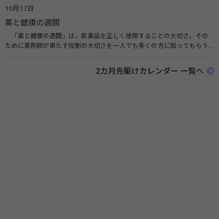
広める活動が行われています。下痢や肺炎を防ぎ、子どもたちの命を守る
10月17日
ことを目的としています。 関連リンク 世界手洗いの日（ユニセフ）
薬と健康の週間
「薬と健康の週間」は、医薬品を正しく使用することの大切さ、その
ために薬剤師が果たす役割の大切さを一人でも多くの方に知ってもらう
ために、ポスターなどを用いて積極的な啓発活動を行う週間です。 関連
リンク 薬と健康の週間（公益社団法人 日本薬剤師会） 連載「働く人に
2カ月先駆けカレンダー 一覧へ
伝えたい！薬との付き合い方」（保健指導リソースガイド）