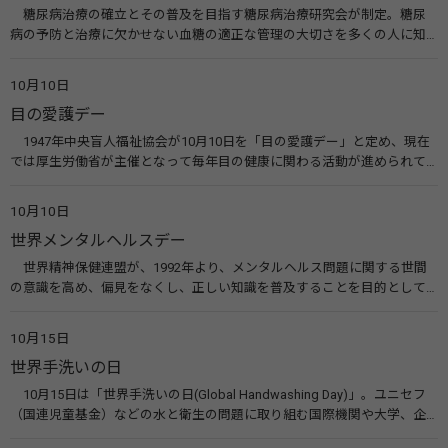
糖尿病治療の確立とその普及を目指す糖尿病治療研究会が制定。糖尿
病の予防と治療に欠かせない血糖の適正な管理の大切さを多くの人に知
ってもらうのが目的。糖尿病ネットワークなどのウエブサイトを活用し
た啓発活動を行う。 関連リンク 糖尿病治療研究会40年の歩み（糖尿病治
10月10日
療研究会） 糖尿病ネットワーク
目の愛護デー
1947年中央盲人福祉協会が10月10日を「目の愛護デー」と定め、現在
では厚生労働省が主催となって毎年目の健康に関わる活動が進められて
います。皆様も目の愛護デーをきっかけに目を大切にすることについて考
えてみませんか。 関連リンク 目の愛護デー（公益社団法人 日本眼科医
10月10日
会）
世界メンタルヘルスデー
世界精神保健連盟が、1992年より、メンタルヘルス問題に関する世間
の意識を高め、偏見をなくし、正しい知識を普及することを目的として、
10月10日を「世界メンタルヘルスデー」と定めました。その後、世界保
健機関（WHO）も協賛し、正式な国際デー（国際記念日）とされていま
10月15日
す。 関連リンク 世界メンタルヘルスデー（厚生労働省） 働く人のメンタ
世界手洗いの日
ルヘルス・ポータルサイト「こころの耳」（厚生労働省）
10月15日は「世界手洗いの日(Global Handwashing Day)」。ユニセフ
（国連児童基金）などの水と衛生の問題に取り組む国際機関や大学、企
業などによって定められ、世界各国でせっけんを使った正しい手洗いを