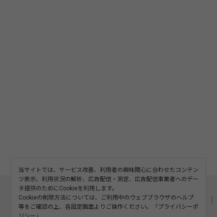
当サイトでは、サービス改善、利用者の興味関心に合わせたコンテン
ツ表示、利用状況の解析、広告配信・測定、広告配信事業者へのデー
このサイトについて
利用規約
広告掲載
タ提供のためにCookieを利用します。
Cookieの削除方法については、ご利用中のウェブブラウザのヘルプ
記事の二次利用について
プライバシーポリシー
お問い合わせ
等をご確認の上、各設定画面よりご操作ください。「
プライバシーポ
運営会社
リシー
」