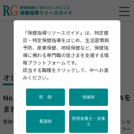
『保健指導リソースガイド』は、特定健
診・特定保健指導をはじめ、生活習慣病
予防、産業保健、地域保健など、保健指
導に携わる専門職の皆さまを支援する情
報プラットフォームです。
該当する職種をクリックして、中へお進
オピニオン
みください。
No.3 質の管理に必要な目標とPDCAを
医 師
保健師
まわすための仕組みと実践
管理栄養士・栄養
聖隷福祉事業団 保健事業部 看護部長 看護師・産業カウンセ
看護師
士
ラー