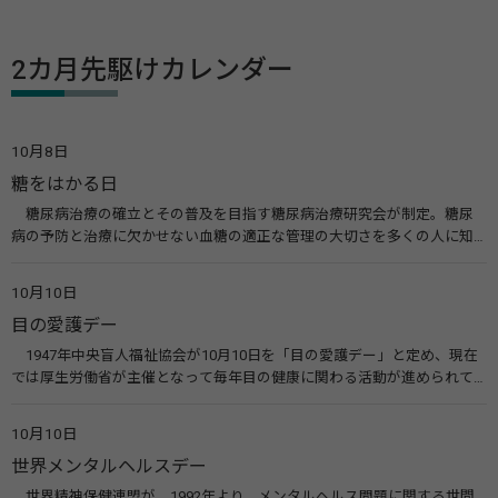
2カ月先駆けカレンダー
10月8日
糖をはかる日
糖尿病治療の確立とその普及を目指す糖尿病治療研究会が制定。糖尿
病の予防と治療に欠かせない血糖の適正な管理の大切さを多くの人に知
ってもらうのが目的。糖尿病ネットワークなどのウエブサイトを活用し
た啓発活動を行う。 関連リンク 糖尿病治療研究会40年の歩み（糖尿病治
10月10日
療研究会） 糖尿病ネットワーク
目の愛護デー
1947年中央盲人福祉協会が10月10日を「目の愛護デー」と定め、現在
では厚生労働省が主催となって毎年目の健康に関わる活動が進められて
います。皆様も目の愛護デーをきっかけに目を大切にすることについて考
えてみませんか。 関連リンク 目の愛護デー（公益社団法人 日本眼科医
10月10日
会）
世界メンタルヘルスデー
世界精神保健連盟が、1992年より、メンタルヘルス問題に関する世間