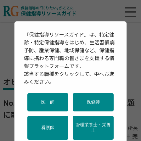
『保健指導リソースガイド』は、特定健
診・特定保健指導をはじめ、生活習慣病
予防、産業保健、地域保健など、保健指
導に携わる専門職の皆さまを支援する情
報プラットフォームです。
該当する職種をクリックして、中へお進
オピニオン
みください。
No.2 企業はどのようにアルコール問題
医 師
保健師
に取り組めば良いのか
PR
管理栄養士・栄養
AGC株式会社鹿島工場 産業医、健康管理センター所長
看護師
士
田中 完