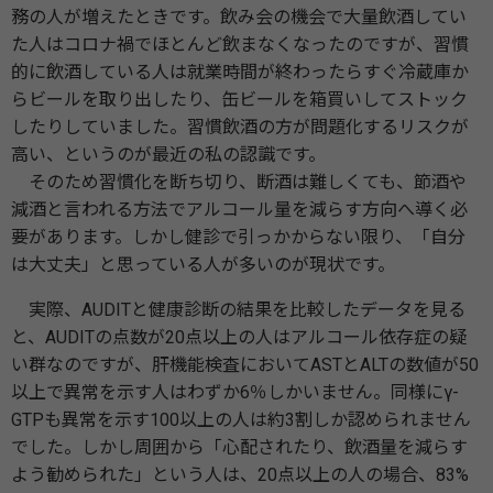
務の人が増えたときです。飲み会の機会で大量飲酒してい
た人はコロナ禍でほとんど飲まなくなったのですが、習慣
的に飲酒している人は就業時間が終わったらすぐ冷蔵庫か
らビールを取り出したり、缶ビールを箱買いしてストック
したりしていました。習慣飲酒の方が問題化するリスクが
高い、というのが最近の私の認識です。
そのため習慣化を断ち切り、断酒は難しくても、節酒や
減酒と言われる方法でアルコール量を減らす方向へ導く必
要があります。しかし健診で引っかからない限り、「自分
は大丈夫」と思っている人が多いのが現状です。
実際、AUDITと健康診断の結果を比較したデータを見る
と、AUDITの点数が20点以上の人はアルコール依存症の疑
い群なのですが、肝機能検査においてASTとALTの数値が50
以上で異常を示す人はわずか6％しかいません。同様にγ-
GTPも異常を示す100以上の人は約3割しか認められません
でした。しかし周囲から「心配されたり、飲酒量を減らす
よう勧められた」という人は、20点以上の人の場合、83%