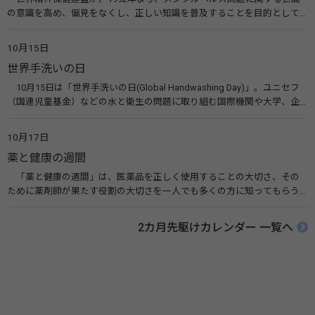
の意識を高め、偏見をなくし、正しい知識を普及することを目的として、
10月10日を「世界メンタルヘルスデー」と定めました。その後、世界保
健機関（WHO）も協賛し、正式な国際デー（国際記念日）とされていま
10月15日
す。 関連リンク 世界メンタルヘルスデー（厚生労働省） 働く人のメンタ
世界手洗いの日
ルヘルス・ポータルサイト「こころの耳」（厚生労働省）
10月15日は「世界手洗いの日(Global Handwashing Day)」。ユニセフ
（国連児童基金）などの水と衛生の問題に取り組む国際機関や大学、企
業などによって定められ、世界各国でせっけんを使った正しい手洗いを
広める活動が行われています。下痢や肺炎を防ぎ、子どもたちの命を守る
10月17日
ことを目的としています。 関連リンク 世界手洗いの日（ユニセフ）
薬と健康の週間
「薬と健康の週間」は、医薬品を正しく使用することの大切さ、その
ために薬剤師が果たす役割の大切さを一人でも多くの方に知ってもらう
ために、ポスターなどを用いて積極的な啓発活動を行う週間です。 関連
リンク 薬と健康の週間（公益社団法人 日本薬剤師会） 連載「働く人に
2カ月先駆けカレンダー 一覧へ
伝えたい！薬との付き合い方」（保健指導リソースガイド）