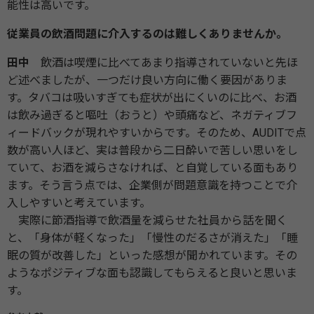
能性は高いです。
従業員の飲酒問題に介入するのは難しくありませんか。
田中
飲酒は喫煙に比べてあまり指導されていないと先ほ
ど述べましたが、一つだけ良い方向に働く要因がありま
す。タバコは吸いすぎても症状が出にくいのに比べ、お酒
は飲み過ぎると嘔吐（おうと）や頭痛など、ネガティブフ
ィードバックが現れやすいからです。そのため、AUDITで点
数が高い人ほど、実は普段から二日酔いで苦しい思いをし
ていて、お酒を減らさなければ、と自覚している面もあり
ます。そう言う点では、企業側が問題意識を持つことで介
入しやすいと考えています。
実際に節酒指導で飲酒量を減らせた社員から話を聞く
と、「身体が軽くなった」「慢性のだるさが消えた」「睡
眠の質が改善した」といった感想が聞かれています。その
ようなポジティブな面も認識してもらえると良いと思いま
す。