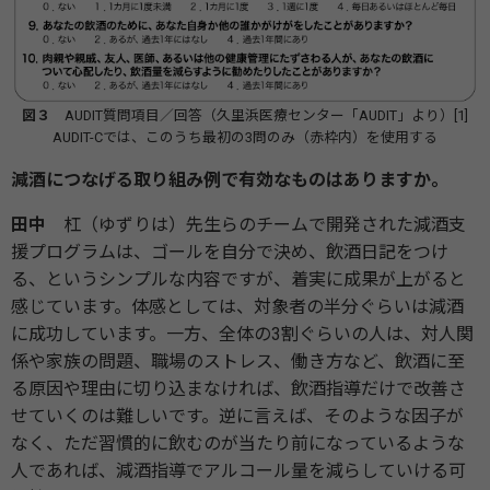
図３
AUDIT質問項目／回答（久里浜医療センター「AUDIT」より）[1]
AUDIT-Cでは、このうち最初の3問のみ（赤枠内）を使用する
減酒につなげる取り組み例で有効なものはありますか。
田中
杠（ゆずりは）先生らのチームで開発された減酒支
援プログラムは、ゴールを自分で決め、飲酒日記をつけ
る、というシンプルな内容ですが、着実に成果が上がると
感じています。体感としては、対象者の半分ぐらいは減酒
に成功しています。一方、全体の3割ぐらいの人は、対人関
係や家族の問題、職場のストレス、働き方など、飲酒に至
る原因や理由に切り込まなければ、飲酒指導だけで改善さ
せていくのは難しいです。逆に言えば、そのような因子が
なく、ただ習慣的に飲むのが当たり前になっているような
人であれば、減酒指導でアルコール量を減らしていける可