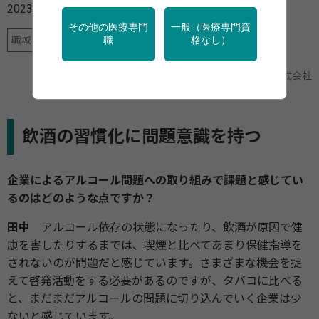
2023年02月07日
その他の医療専門
一般（医療専門資
職域でのアルコール指導・減酒支援、多職種・チーム連携
職
格なし）
大塚製薬株式会社
提供
飲酒の習慣化に問題意識を持つ
企業によるアルコール問題への取り組みで課題と感じてい
るのはどのような点ですか？
田中
アルコール依存の状態になったり、飲酒が原因で健
康を害したりするまでは、喫煙と比べてあまり保健指導を
されないのが問題だと感じています。さまざまな機会を捉
えて啓発活動をする必要があるのですが、タバコに比べる
と、まだまだアルコールの問題に切り込んでいく企業は少
ないと感じています。