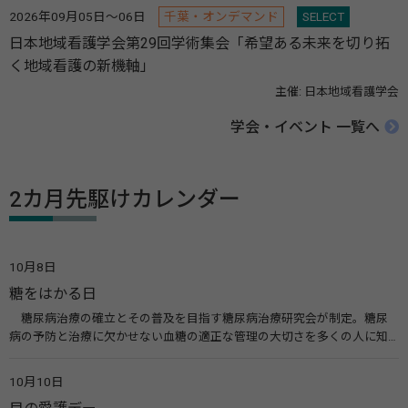
2026年09月05日～06日
千葉・オンデマンド
SELECT
日本地域看護学会第29回学術集会「希望ある未来を切り拓
く地域看護の新機軸」
主催: 日本地域看護学会
学会・イベント 一覧へ
2カ月先駆けカレンダー
10月8日
糖をはかる日
糖尿病治療の確立とその普及を目指す糖尿病治療研究会が制定。糖尿
病の予防と治療に欠かせない血糖の適正な管理の大切さを多くの人に知
ってもらうのが目的。糖尿病ネットワークなどのウエブサイトを活用し
た啓発活動を行う。 関連リンク 糖尿病治療研究会40年の歩み（糖尿病治
10月10日
療研究会） 糖尿病ネットワーク