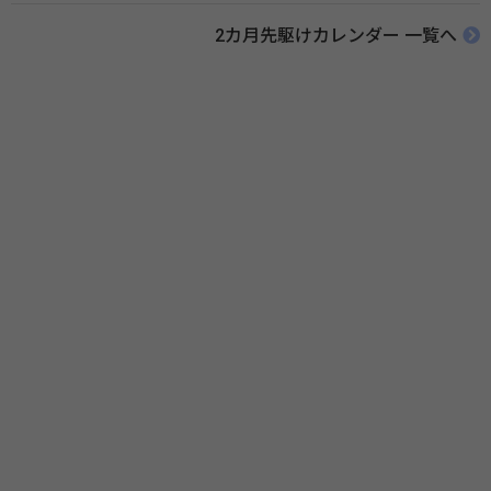
リンク 薬と健康の週間（公益社団法人 日本薬剤師会） 連載「働く人に
2カ月先駆けカレンダー 一覧へ
伝えたい！薬との付き合い方」（保健指導リソースガイド）