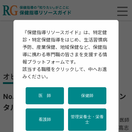
『保健指導リソースガイド』は、特定健
診・特定保健指導をはじめ、生活習慣病
予防、産業保健、地域保健など、保健指
導に携わる専門職の皆さまを支援する情
報プラットフォームです。
該当する職種をクリックして、中へお進
オピニオン
みください。
No.2 新型コロナ禍にある従業員のメン
医 師
保健師
タルヘルスを守るために
管理栄養士・栄養
株式会社健康企業 代表・医師
看護師
士
亀田 高志