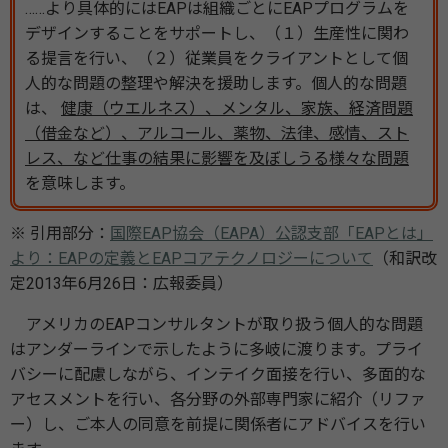
……より具体的にはEAPは組織ごとにEAPプログラムを
デザインすることをサポートし、（１）生産性に関わ
る提言を行い、（２）従業員をクライアントとして個
人的な問題の整理や解決を援助します。個人的な問題
は、
健康（ウエルネス）、メンタル、家族、経済問題
（借金など）、アルコール、薬物、法律、感情、スト
レス、など仕事の結果に影響を及ぼしうる様々な問題
を意味します。
※ 引用部分：
国際EAP協会（EAPA）公認支部「EAPとは」
より：EAPの定義とEAPコアテクノロジーについて
（和訳改
定2013年6月26日：広報委員）
アメリカのEAPコンサルタントが取り扱う個人的な問題
はアンダーラインで示したように多岐に渡ります。プライ
バシーに配慮しながら、インテイク面接を行い、多面的な
アセスメントを行い、各分野の外部専門家に紹介（リファ
ー）し、ご本人の同意を前提に関係者にアドバイスを行い