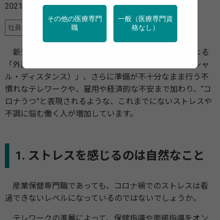
2021年02月25日
その他の医療専門
一般（医療専門資
社員・企業を感染症から守る仕組みづくり
職
格なし）
新型コロナウイルス感染症（以下、新型コロナ）による
「外出自粛」「マスク着用」「距離を保つこと（ソーシャ
ル・ディスタンス）」、さらに準備が不十分なまま行う不
慣れなテレワークや、雇用や経済的な不安まで加わり、“コ
ロナうつ”と表現されるような、これまでにないストレスや
不調に悩む働く人が増加しています。
1. ストレスを感じるのは自然なこと
産業保健専門職であっても、コロナ禍でのストレスは看
過できないレベルになっているのではないでしょうか。
テレワークの進展によって、保健指導や面接指導をオン