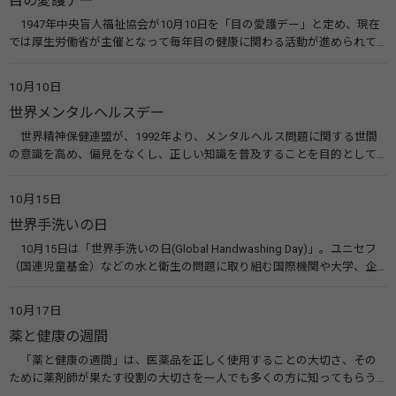
目の愛護デー
1947年中央盲人福祉協会が10月10日を「目の愛護デー」と定め、現在
では厚生労働省が主催となって毎年目の健康に関わる活動が進められて
います。皆様も目の愛護デーをきっかけに目を大切にすることについて考
えてみませんか。 関連リンク 目の愛護デー（公益社団法人 日本眼科医
10月10日
会）
世界メンタルヘルスデー
世界精神保健連盟が、1992年より、メンタルヘルス問題に関する世間
の意識を高め、偏見をなくし、正しい知識を普及することを目的として、
10月10日を「世界メンタルヘルスデー」と定めました。その後、世界保
健機関（WHO）も協賛し、正式な国際デー（国際記念日）とされていま
10月15日
す。 関連リンク 世界メンタルヘルスデー（厚生労働省） 働く人のメンタ
世界手洗いの日
ルヘルス・ポータルサイト「こころの耳」（厚生労働省）
10月15日は「世界手洗いの日(Global Handwashing Day)」。ユニセフ
（国連児童基金）などの水と衛生の問題に取り組む国際機関や大学、企
業などによって定められ、世界各国でせっけんを使った正しい手洗いを
広める活動が行われています。下痢や肺炎を防ぎ、子どもたちの命を守る
10月17日
ことを目的としています。 関連リンク 世界手洗いの日（ユニセフ）
薬と健康の週間
「薬と健康の週間」は、医薬品を正しく使用することの大切さ、その
ために薬剤師が果たす役割の大切さを一人でも多くの方に知ってもらう
ために、ポスターなどを用いて積極的な啓発活動を行う週間です。 関連