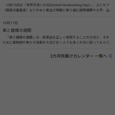
10月15日は「世界手洗いの日(Global Handwashing Day)」。ユニセフ
（国連児童基金）などの水と衛生の問題に取り組む国際機関や大学、企
業などによって定められ、世界各国でせっけんを使った正しい手洗いを
広める活動が行われています。下痢や肺炎を防ぎ、子どもたちの命を守る
10月17日
ことを目的としています。 関連リンク 世界手洗いの日（ユニセフ）
薬と健康の週間
「薬と健康の週間」は、医薬品を正しく使用することの大切さ、その
ために薬剤師が果たす役割の大切さを一人でも多くの方に知ってもらう
ために、ポスターなどを用いて積極的な啓発活動を行う週間です。 関連
リンク 薬と健康の週間（公益社団法人 日本薬剤師会） 連載「働く人に
2カ月先駆けカレンダー 一覧へ
伝えたい！薬との付き合い方」（保健指導リソースガイド）