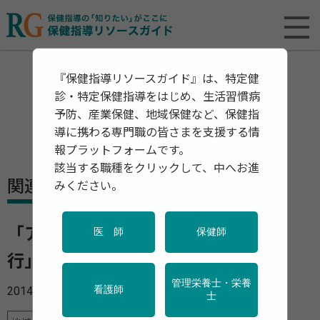
『保健指導リソースガイド』は、特定健
診・特定保健指導をはじめ、生活習慣病
予防、産業保健、地域保健など、保健指
導に携わる専門職の皆さまを支援する情
報プラットフォームです。
該当する職種をクリックして、中へお進
関連資料・リリース
みください。
「アルコール健康障害対策基本法 施
医 師
保健師
行」
管理栄養士・栄養
2014年06月01日
看護師
士