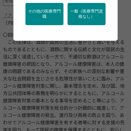
地域保健
産業保健
禁煙
その他の医療専門
一般（医療専門資
「アルコール健康障害対策基本法 施行」
職
格なし）
（内閣府／2014年6月1日）
〇目的
この法律は、酒類が国民の生活に豊かさと潤いを与える
ものであるとともに、酒類に関する伝統と文化が国民の生
活に深く浸透している一方で、不適切な飲酒はアルコール
健康障害の原因となり、アルコール健康障害は、本人の健
康の問題であるのみならず、その家族への深刻な影響や重
大な社会問題を生じさせる危険性が高いことに鑑み、アル
コール健康障害対策に関し、基本理念を定め、及び国、地
方公共団体等の責務を明らかにするとともに、アルコール
健康障害対策の基本となる事項を定めること等により、ア
ルコール健康障害対策を総合的かつ計画的に推進して、ア
ルコール健康障害の発生、進行及び再発の防止を図り、あ
わせてアルコール健康障害を有する者等に対する支援の充
実を図り、もって国民の健康を保護するとともに、安心し