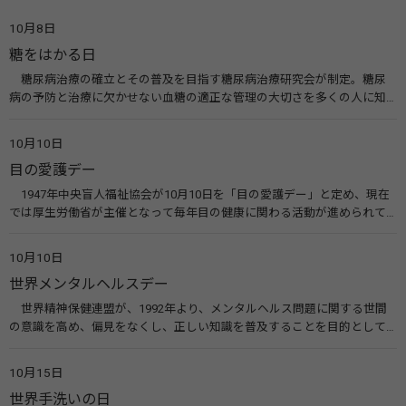
10月8日
糖をはかる日
糖尿病治療の確立とその普及を目指す糖尿病治療研究会が制定。糖尿
病の予防と治療に欠かせない血糖の適正な管理の大切さを多くの人に知
ってもらうのが目的。糖尿病ネットワークなどのウエブサイトを活用し
た啓発活動を行う。 関連リンク 糖尿病治療研究会40年の歩み（糖尿病治
10月10日
療研究会） 糖尿病ネットワーク
目の愛護デー
1947年中央盲人福祉協会が10月10日を「目の愛護デー」と定め、現在
では厚生労働省が主催となって毎年目の健康に関わる活動が進められて
います。皆様も目の愛護デーをきっかけに目を大切にすることについて考
えてみませんか。 関連リンク 目の愛護デー（公益社団法人 日本眼科医
10月10日
会）
世界メンタルヘルスデー
世界精神保健連盟が、1992年より、メンタルヘルス問題に関する世間
の意識を高め、偏見をなくし、正しい知識を普及することを目的として、
10月10日を「世界メンタルヘルスデー」と定めました。その後、世界保
健機関（WHO）も協賛し、正式な国際デー（国際記念日）とされていま
10月15日
す。 関連リンク 世界メンタルヘルスデー（厚生労働省） 働く人のメンタ
世界手洗いの日
ルヘルス・ポータルサイト「こころの耳」（厚生労働省）