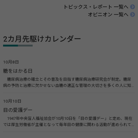
トピックス・レポート 一覧へ
オピニオン 一覧へ
2カ月先駆けカレンダー
10月8日
糖をはかる日
糖尿病治療の確立とその普及を目指す糖尿病治療研究会が制定。糖尿
病の予防と治療に欠かせない血糖の適正な管理の大切さを多くの人に知
ってもらうのが目的。糖尿病ネットワークなどのウエブサイトを活用し
た啓発活動を行う。 関連リンク 糖尿病治療研究会40年の歩み（糖尿病治
10月10日
療研究会） 糖尿病ネットワーク
目の愛護デー
1947年中央盲人福祉協会が10月10日を「目の愛護デー」と定め、現在
では厚生労働省が主催となって毎年目の健康に関わる活動が進められて
います。皆様も目の愛護デーをきっかけに目を大切にすることについて考
えてみませんか。 関連リンク 目の愛護デー（公益社団法人 日本眼科医