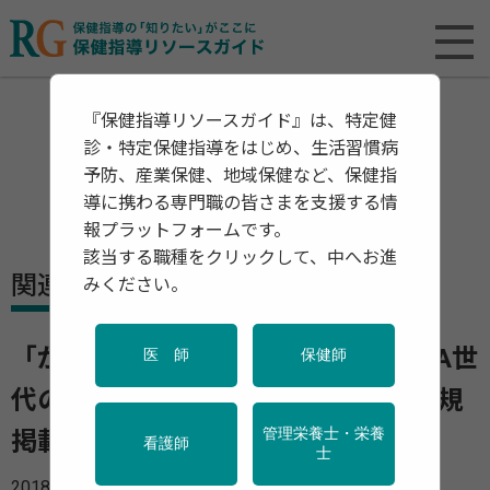
『保健指導リソースガイド』は、特定健
診・特定保健指導をはじめ、生活習慣病
予防、産業保健、地域保健など、保健指
導に携わる専門職の皆さまを支援する情
報プラットフォームです。
該当する職種をクリックして、中へお進
関連資料・リリース
みください。
「がん情報サービス」に「小児・AYA世
医 師
保健師
代のがん罹患」 統計解説ページを新規
管理栄養士・栄養
掲載
看護師
士
2018年05月30日