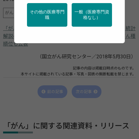
その他の医療専門
一般（医療専門資
がん
健診・検診
職
格なし）
「がん情報サービス」に「小児・AYA世代のがん罹患」統計
解説ページを新規掲載 小児・AYAの最新の罹患率とがん種
順位も公表
（国立がん研究センター／2018年5月30日）
記事の内容は掲載日時点のものです。
本サイトに掲載されている記事・写真・図表の無断転載を禁じます。
前の記事
次の記事
「がん」に関する関連資料・リリース