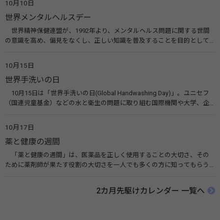
10月10日
会）
世界メンタルヘルスデー
世界精神保健連盟が、1992年より、メンタルヘルス問題に関する世間
の意識を高め、偏見をなくし、正しい知識を普及することを目的として、
10月10日を「世界メンタルヘルスデー」と定めました。その後、世界保
健機関（WHO）も協賛し、正式な国際デー（国際記念日）とされていま
10月15日
す。 関連リンク 世界メンタルヘルスデー（厚生労働省） 働く人のメンタ
世界手洗いの日
ルヘルス・ポータルサイト「こころの耳」（厚生労働省）
10月15日は「世界手洗いの日(Global Handwashing Day)」。ユニセフ
（国連児童基金）などの水と衛生の問題に取り組む国際機関や大学、企
業などによって定められ、世界各国でせっけんを使った正しい手洗いを
広める活動が行われています。下痢や肺炎を防ぎ、子どもたちの命を守る
10月17日
ことを目的としています。 関連リンク 世界手洗いの日（ユニセフ）
薬と健康の週間
「薬と健康の週間」は、医薬品を正しく使用することの大切さ、その
ために薬剤師が果たす役割の大切さを一人でも多くの方に知ってもらう
ために、ポスターなどを用いて積極的な啓発活動を行う週間です。 関連
リンク 薬と健康の週間（公益社団法人 日本薬剤師会） 連載「働く人に
2カ月先駆けカレンダー 一覧へ
伝えたい！薬との付き合い方」（保健指導リソースガイド）