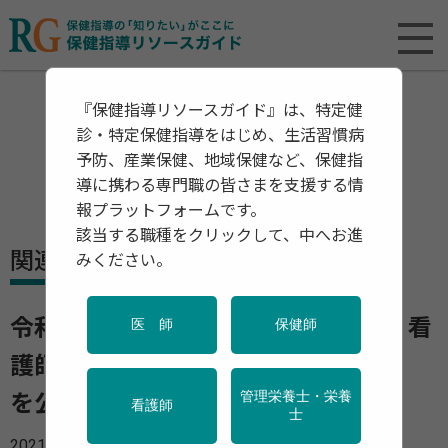
『保健指導リソースガイド』は、特定健
診・特定保健指導をはじめ、生活習慣病
予防、産業保健、地域保健など、保健指
導に携わる専門職の皆さまを支援する情
報プラットフォームです。
該当する職種をクリックして、中へお進
関連資料・リリース
みください。
令和2年度「事業場における保健師・看
医 師
保健師
護師の活動実態に関する調査報告書」
管理栄養士・栄養
を公開
看護師
士
2021年10月20日