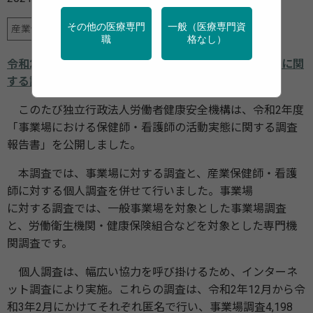
その他の医療専門
一般（医療専門資
産業保健
行政・団体の関連資料
職
格なし）
令和2年度「事業場における保健師・看護師の活動実態に関
する調査報告書」
このたび独立行政法人労働者健康安全機構は、令和2年度
「事業場における保健師・看護師の活動実態に関する調査
報告書」を公開しました。
本調査では、事業場に対する調査と、産業保健師・看護
師に対する個人調査を併せて行いました。事業場
に対する調査では、一般事業場を対象とした事業場調査
と、労働衛生機関・健康保険組合などを対象とした専門機
関調査です。
個人調査は、幅広い協力を呼び掛けるため、インターネ
ット調査により実施。これらの調査は、令和2年12月から令
和3年2月にかけてそれぞれ匿名で行い、事業場調査4,198