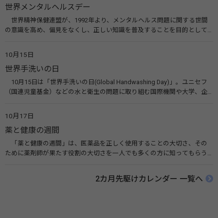
世界メンタルヘルスデー
世界精神保健連盟が、1992年より、メンタルヘルス問題に関する世間
の意識を高め、偏見をなくし、正しい知識を普及することを目的として、
10月10日を「世界メンタルヘルスデー」と定めました。その後、世界保
健機関（WHO）も協賛し、正式な国際デー（国際記念日）とされていま
10月15日
す。 関連リンク 世界メンタルヘルスデー（厚生労働省） 働く人のメンタ
世界手洗いの日
ルヘルス・ポータルサイト「こころの耳」（厚生労働省）
10月15日は「世界手洗いの日(Global Handwashing Day)」。ユニセフ
（国連児童基金）などの水と衛生の問題に取り組む国際機関や大学、企
業などによって定められ、世界各国でせっけんを使った正しい手洗いを
広める活動が行われています。下痢や肺炎を防ぎ、子どもたちの命を守る
10月17日
ことを目的としています。 関連リンク 世界手洗いの日（ユニセフ）
薬と健康の週間
「薬と健康の週間」は、医薬品を正しく使用することの大切さ、その
ために薬剤師が果たす役割の大切さを一人でも多くの方に知ってもらう
ために、ポスターなどを用いて積極的な啓発活動を行う週間です。 関連
リンク 薬と健康の週間（公益社団法人 日本薬剤師会） 連載「働く人に
2カ月先駆けカレンダー 一覧へ
伝えたい！薬との付き合い方」（保健指導リソースガイド）