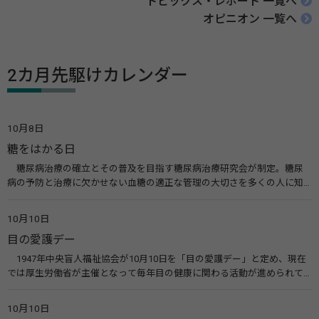
トピックス・レポート 一覧へ
オピニオン 一覧へ
2カ月先駆けカレンダー
10月8日
糖をはかる日
糖尿病治療の確立とその普及を目指す糖尿病治療研究会が制定。糖尿
病の予防と治療に欠かせない血糖の適正な管理の大切さを多くの人に知
ってもらうのが目的。糖尿病ネットワークなどのウエブサイトを活用し
た啓発活動を行う。 関連リンク 糖尿病治療研究会40年の歩み（糖尿病治
10月10日
療研究会） 糖尿病ネットワーク
目の愛護デー
1947年中央盲人福祉協会が10月10日を「目の愛護デー」と定め、現在
では厚生労働省が主催となって毎年目の健康に関わる活動が進められて
います。皆様も目の愛護デーをきっかけに目を大切にすることについて考
えてみませんか。 関連リンク 目の愛護デー（公益社団法人 日本眼科医
10月10日
会）