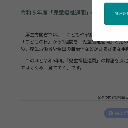
令和５年度「児童福祉週間」の標語が決定
管理栄
厚生労働省では、 こどもや家庭、こどもの健やか
「こどもの日」から1週間を「児童福祉週間」と定
め、厚生労働省や全国の自治体などがさまざまな事
このほど令和5年度「児童福祉週間」の標語を決定
ではぐくみ 育ててく」です。
記事の内容は掲載
前の