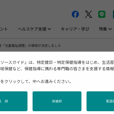
ント
ヘルスケア支援
キャリア・学び
特集
度「児童福祉週間」の標語が決定しました
リソースガイド』は、特定健診・特定保健指導をはじめ、生活
地域保健など、保健指導に携わる専門職の皆さまを支援する情
語が決定しました
種をクリックして、中へお進みください。
医 師
保健師
看護