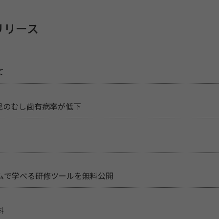
リリース
て
児のむし歯有病率が低下
ムで学べる研修ツールを無料公開
料