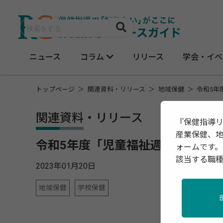
ニュース
コラム
リリース
学会・イベ
トップページ
関連資料・リリース
地域保健
令和5年
関連資料・リリース
『保健指導
産業保健、
令和5年度「児童福祉週間」の標
ォームです。
該当する職
2023年01月20日
地域保健
学校保健