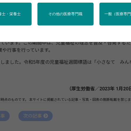
しました
養士・栄養士
その他の医療専門職
一般（医療専
な成長について国民全体で考えることを目的に、毎年5月5日
めています。この期間中は、児童福祉の理念を普及・啓発するた
業や行事を行っています。
しました。令和5年度の児童福祉週間標語は「小さなて みん
（厚生労働省／2023年 1月20
日時点のものです。
本サイトに掲載されている記事・写真・図表の無断転載を禁じま
記事
次の記事