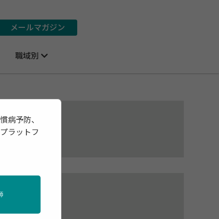
メールマガジン
職域別
習慣病予防、
報プラットフ
師