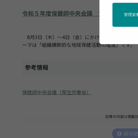
令和５年度保健師中央会議 資料
管理栄
8月3日（木）～4日（金）にかけて実施される「令
ーマは「組織横断的な地域保健活動の推進」です。
参考情報
保健師中央会議（厚生労働省）
記事の内容は掲載
前の