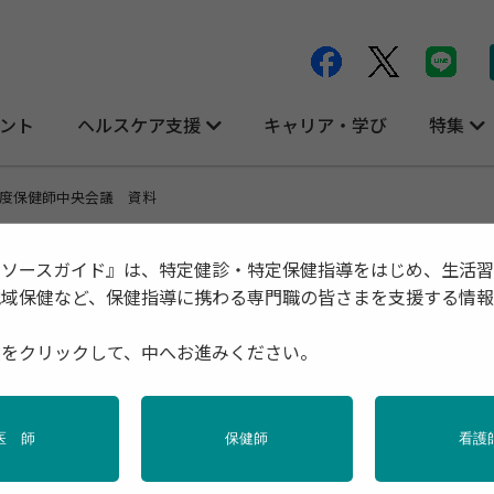
ント
ヘルスケア支援
キャリア・学び
特集
度保健師中央会議 資料
リソースガイド』は、特定健診・特定保健指導をはじめ、生活
地域保健など、保健指導に携わる専門職の皆さまを支援する情
種をクリックして、中へお進みください。
型コロナ
母子保健
行政・団体の関連資料
高齢者
医 師
保健師
看護