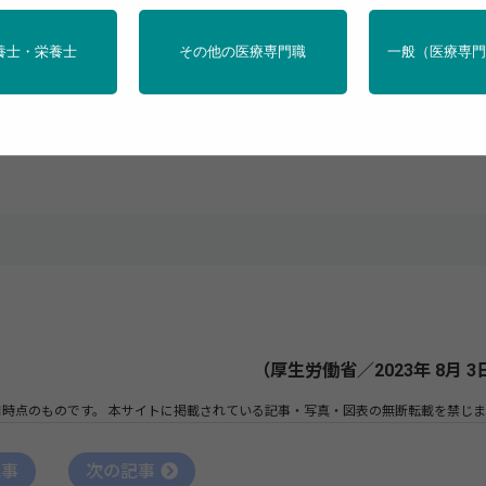
養士・栄養士
その他の医療専門職
一般（医療専
和5年度 保健師中央会議」の資料が掲載されました。今年度
（厚生労働省／2023年 8月 3
日時点のものです。
本サイトに掲載されている記事・写真・図表の無断転載を禁じま
記事
次の記事