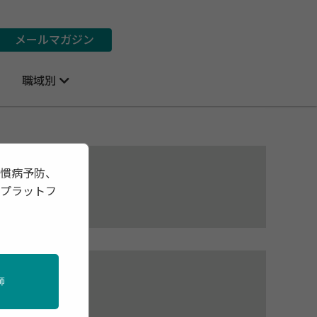
メールマガジン
職域別
習慣病予防、
報プラットフ
師