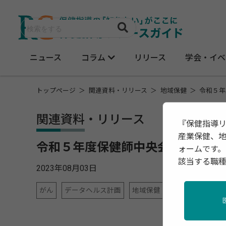
ニュース
コラム
リリース
学会・イベ
トップページ
関連資料・リリース
地域保健
令和５年
関連資料・リリース
『保健指導
産業保健、
令和５年度保健師中央会議 資料
ォームです。
該当する職
2023年08月03日
がん
データヘルス計画
地域保健
女性の健康
新