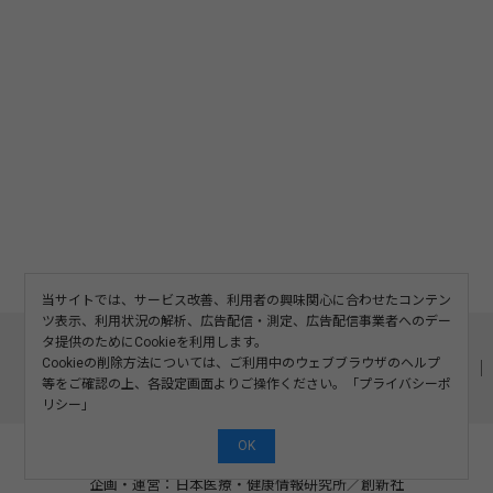
当サイトでは、サービス改善、利用者の興味関心に合わせたコンテン
ツ表示、利用状況の解析、広告配信・測定、広告配信事業者へのデー
このサイトについて
利用規約
広告掲載
タ提供のためにCookieを利用します。
Cookieの削除方法については、ご利用中のウェブブラウザのヘルプ
記事の二次利用について
プライバシーポリシー
お問い合わせ
等をご確認の上、各設定画面よりご操作ください。「
プライバシーポ
運営会社
リシー
」
OK
©2008-2026 SOSHINSHA All Rights Reserved.
企画・運営：日本医療・健康情報研究所
／
創新社