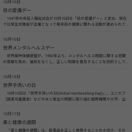
10月10日
療研究会） 糖尿病ネットワーク
目の愛護デー
1947年中央盲人福祉協会が10月10日を「目の愛護デー」と定め、現在
では厚生労働省が主催となって毎年目の健康に関わる活動が進められて
います。皆様も目の愛護デーをきっかけに目を大切にすることについて考
えてみませんか。 関連リンク 目の愛護デー（公益社団法人 日本眼科医
10月10日
会）
世界メンタルヘルスデー
世界精神保健連盟が、1992年より、メンタルヘルス問題に関する世間
の意識を高め、偏見をなくし、正しい知識を普及することを目的として、
10月10日を「世界メンタルヘルスデー」と定めました。その後、世界保
健機関（WHO）も協賛し、正式な国際デー（国際記念日）とされていま
10月15日
す。 関連リンク 世界メンタルヘルスデー（厚生労働省） 働く人のメンタ
世界手洗いの日
ルヘルス・ポータルサイト「こころの耳」（厚生労働省）
10月15日は「世界手洗いの日(Global Handwashing Day)」。ユニセフ
（国連児童基金）などの水と衛生の問題に取り組む国際機関や大学、企
業などによって定められ、世界各国でせっけんを使った正しい手洗いを
広める活動が行われています。下痢や肺炎を防ぎ、子どもたちの命を守る
10月17日
ことを目的としています。 関連リンク 世界手洗いの日（ユニセフ）
薬と健康の週間
「薬と健康の週間」は、医薬品を正しく使用することの大切さ、その