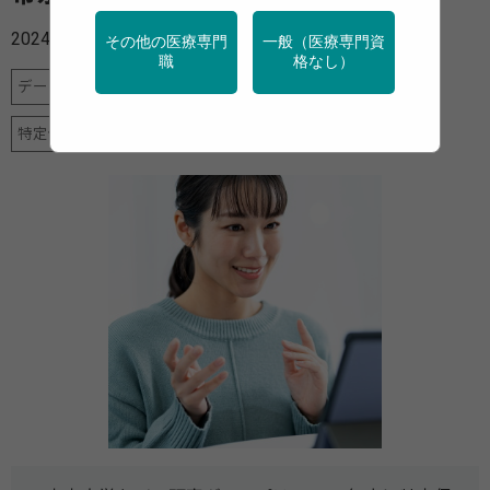
2024年05月20日
その他の医療専門
一般（医療専門資
職
格なし）
データヘルス計画
地域保健
女性の健康
栄養
特定保健指導
産業保健
調査・統計
運動
高齢者