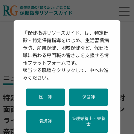
『保健指導リソースガイド』は、特定健
診・特定保健指導をはじめ、生活習慣病
予防、産業保健、地域保健など、保健指
導に携わる専門職の皆さまを支援する情
報プラットフォームです。
該当する職種をクリックして、中へお進
ニュース
みください。
特定保健指導でのオンライン面接は対
医 師
保健師
面面接と比べて効果は劣らない オン
管理栄養士・栄養
ラインの活用可能性が広がる結果に
看護師
士
帝京大学