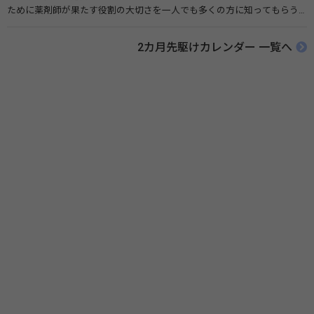
ために薬剤師が果たす役割の大切さを一人でも多くの方に知ってもらう
ために、ポスターなどを用いて積極的な啓発活動を行う週間です。 関連
リンク 薬と健康の週間（公益社団法人 日本薬剤師会） 連載「働く人に
2カ月先駆けカレンダー 一覧へ
伝えたい！薬との付き合い方」（保健指導リソースガイド）