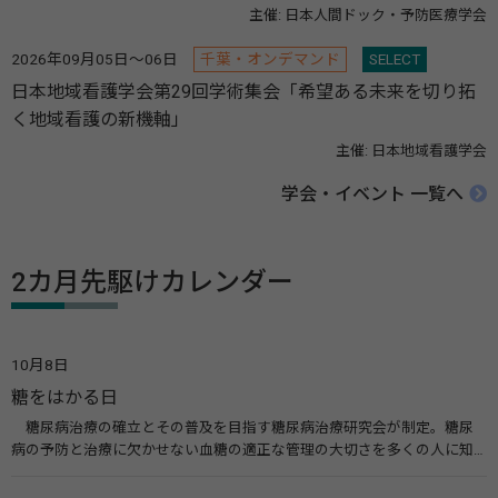
主催: 日本人間ドック・予防医療学会
2026年09月05日～06日
千葉・オンデマンド
SELECT
日本地域看護学会第29回学術集会「希望ある未来を切り拓
く地域看護の新機軸」
主催: 日本地域看護学会
学会・イベント 一覧へ
2カ月先駆けカレンダー
10月8日
糖をはかる日
糖尿病治療の確立とその普及を目指す糖尿病治療研究会が制定。糖尿
病の予防と治療に欠かせない血糖の適正な管理の大切さを多くの人に知
ってもらうのが目的。糖尿病ネットワークなどのウエブサイトを活用し
た啓発活動を行う。 関連リンク 糖尿病治療研究会40年の歩み（糖尿病治