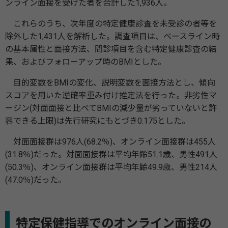
ンライン面接を受けた者を合計した1,936人。
これらのうち、次年度の特定健康診査を未受診の者等を
除外した1,431人を解析した。調査項目は、ベースライン時
の基本属性と面接方法、問診項目を含む特定健康診査の結
果、およびフォローアップ時のBMIとした。
目的変数をBMIの変化、説明変数を面接方法とし、傾向
スコアを用いた逆確率重み付け推定法を行った。非劣性マ
ージン(対面面接と比べてBMIの減少量が劣っていないと許
容できる上限)は先行研究にもとづき0.175とした。
対面面接群は976人(68.2％)、オンライン面接群は455人
(31.8％)だった。対面面接群は平均年齢51.1歳、男性491人
(50.3％)、オンライン面接群は平均年齢49.9歳、男性214人
(47.0％)だった。
特定保健指導でのオンライン面接の