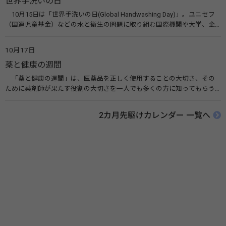
世界手洗いの日
ルヘルス・ポータルサイト「こころの耳」（厚生労働省）
10月15日は「世界手洗いの日(Global Handwashing Day)」。ユニセフ
（国連児童基金）などの水と衛生の問題に取り組む国際機関や大学、企
業などによって定められ、世界各国でせっけんを使った正しい手洗いを
広める活動が行われています。下痢や肺炎を防ぎ、子どもたちの命を守る
10月17日
ことを目的としています。 関連リンク 世界手洗いの日（ユニセフ）
薬と健康の週間
「薬と健康の週間」は、医薬品を正しく使用することの大切さ、その
ために薬剤師が果たす役割の大切さを一人でも多くの方に知ってもらう
ために、ポスターなどを用いて積極的な啓発活動を行う週間です。 関連
リンク 薬と健康の週間（公益社団法人 日本薬剤師会） 連載「働く人に
2カ月先駆けカレンダー 一覧へ
伝えたい！薬との付き合い方」（保健指導リソースガイド）