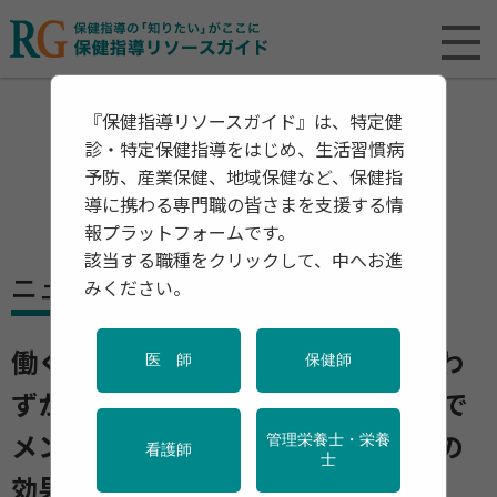
『保健指導リソースガイド』は、特定健
診・特定保健指導をはじめ、生活習慣病
予防、産業保健、地域保健など、保健指
導に携わる専門職の皆さまを支援する情
報プラットフォームです。
該当する職種をクリックして、中へお進
ニュース
みください。
働く人のストレスに効果的に対策 わ
医 師
保健師
ずか10分間の「マインドフルネス」で
管理栄養士・栄養
メンタルヘルス改善 スマホアプリの
看護師
士
効果を検証