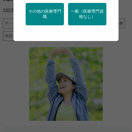
2025年01月27日
その他の医療専門
一般（医療専門資
職
格なし）
データヘルス計画
メンタルヘルス
地域保健
女性の健康
特定保健指導
産業保健
調査・統計
運動
高齢者