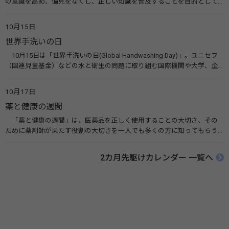
の意識を高め、偏見をなくし、正しい知識を普及することを目的として、
10月10日を「世界メンタルヘルスデー」と定めました。その後、世界保
健機関（WHO）も協賛し、正式な国際デー（国際記念日）とされていま
10月15日
す。 関連リンク 世界メンタルヘルスデー（厚生労働省） 働く人のメンタ
世界手洗いの日
ルヘルス・ポータルサイト「こころの耳」（厚生労働省）
10月15日は「世界手洗いの日(Global Handwashing Day)」。ユニセフ
（国連児童基金）などの水と衛生の問題に取り組む国際機関や大学、企
業などによって定められ、世界各国でせっけんを使った正しい手洗いを
広める活動が行われています。下痢や肺炎を防ぎ、子どもたちの命を守る
10月17日
ことを目的としています。 関連リンク 世界手洗いの日（ユニセフ）
薬と健康の週間
「薬と健康の週間」は、医薬品を正しく使用することの大切さ、その
ために薬剤師が果たす役割の大切さを一人でも多くの方に知ってもらう
ために、ポスターなどを用いて積極的な啓発活動を行う週間です。 関連
リンク 薬と健康の週間（公益社団法人 日本薬剤師会） 連載「働く人に
2カ月先駆けカレンダー 一覧へ
伝えたい！薬との付き合い方」（保健指導リソースガイド）