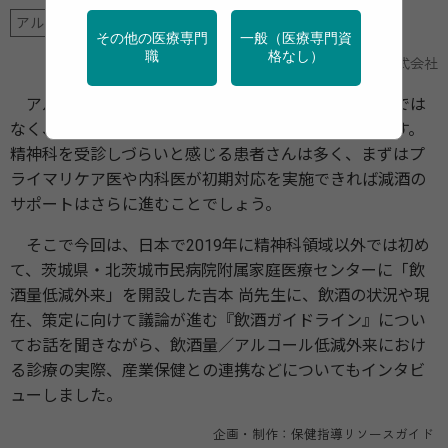
アルコール指導・減酒支援
その他の医療専門
一般（医療専門資
職
格なし）
大塚製薬株式会社
提供
アルコール依存症の治療が、お酒をやめる「断酒」では
なく、飲酒量を減らす「減酒」にシフトしてきています。
精神科を受診しづらいと感じる患者さんは多く、まずはプ
ライマリケア医や内科医が初期対応を実施できれば減酒の
サポートはさらに進むことでしょう。
そこで今回は、日本で2019年に精神科領域以外では初め
て、茨城県・北茨城市民病院附属家庭医療センターに「飲
酒量低減外来」を開設した吉本 尚先生に、飲酒の状況や現
在、策定に向けて議論が進む『飲酒ガイドライン』につい
てお話を聞きながら、飲酒量／アルコール低減外来におけ
る診療の実際、産業保健との連携などについてもインタビ
ューしました。
企画・制作：保健指導リソースガイド