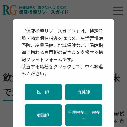
『保健指導リソースガイド』は、特定健
診・特定保健指導をはじめ、生活習慣病
予防、産業保健、地域保健など、保健指
導に携わる専門職の皆さまを支援する情
報プラットフォームです。
該当する職種をクリックして、中へお進
みください。
飲酒量／アルコール低減外来
で減酒をサポート
医 師
保健師
管理栄養士・栄養
筑波大学医学医療系 地域総合診療医学 准教授
看護師
士
吉本 尚