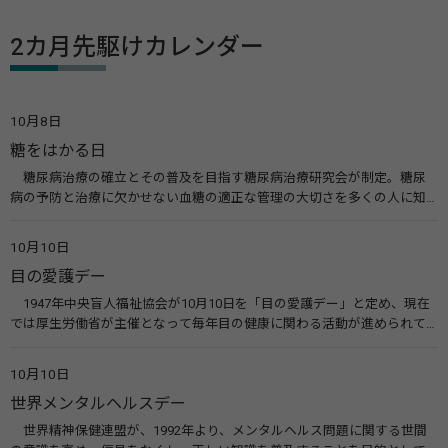
2カ月先駆けカレンダー
10月8日
糖をはかる日
糖尿病治療の確立とその普及を目指す糖尿病治療研究会が制定。糖尿
病の予防と治療に欠かせない血糖の適正な管理の大切さを多くの人に知
ってもらうのが目的。糖尿病ネットワークなどのウエブサイトを活用し
た啓発活動を行う。 関連リンク 糖尿病治療研究会40年の歩み（糖尿病治
10月10日
療研究会） 糖尿病ネットワーク
目の愛護デー
1947年中央盲人福祉協会が10月10日を「目の愛護デー」と定め、現在
では厚生労働省が主催となって毎年目の健康に関わる活動が進められて
います。皆様も目の愛護デーをきっかけに目を大切にすることについて考
えてみませんか。 関連リンク 目の愛護デー（公益社団法人 日本眼科医
10月10日
会）
世界メンタルヘルスデー
世界精神保健連盟が、1992年より、メンタルヘルス問題に関する世間