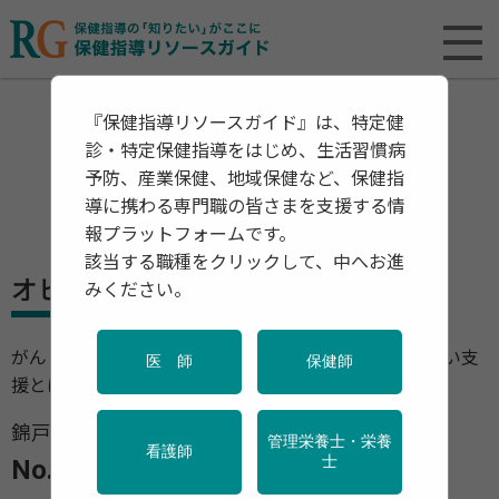
『保健指導リソースガイド』は、特定健
診・特定保健指導をはじめ、生活習慣病
予防、産業保健、地域保健など、保健指
導に携わる専門職の皆さまを支援する情
報プラットフォームです。
該当する職種をクリックして、中へお進
オピニオン
みください。
がんと就労 ～本人と職場を支える産業看護職のより良い支
医 師
保健師
援とは～
錦戸 典子（東海大学大学院健康科学研究科）
管理栄養士・栄養
看護師
士
No.2 本人への支援