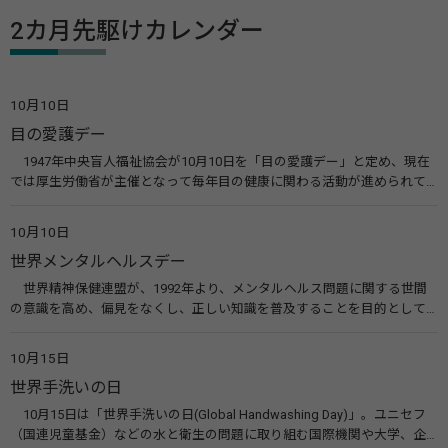
2カ月先駆けカレンダー
10月10日
目の愛護デー
1947年中央盲人福祉協会が10月10日を「目の愛護デー」と定め、現在
では厚生労働省が主催となって毎年目の健康に関わる活動が進められて
います。皆様も目の愛護デーをきっかけに目を大切にすることについて考
えてみませんか。 関連リンク 目の愛護デー（公益社団法人 日本眼科医
10月10日
会）
世界メンタルヘルスデー
世界精神保健連盟が、1992年より、メンタルヘルス問題に関する世間
の意識を高め、偏見をなくし、正しい知識を普及することを目的として、
10月10日を「世界メンタルヘルスデー」と定めました。その後、世界保
健機関（WHO）も協賛し、正式な国際デー（国際記念日）とされていま
10月15日
す。 関連リンク 世界メンタルヘルスデー（厚生労働省） 働く人のメンタ
世界手洗いの日
ルヘルス・ポータルサイト「こころの耳」（厚生労働省）
10月15日は「世界手洗いの日(Global Handwashing Day)」。ユニセフ
（国連児童基金）などの水と衛生の問題に取り組む国際機関や大学、企