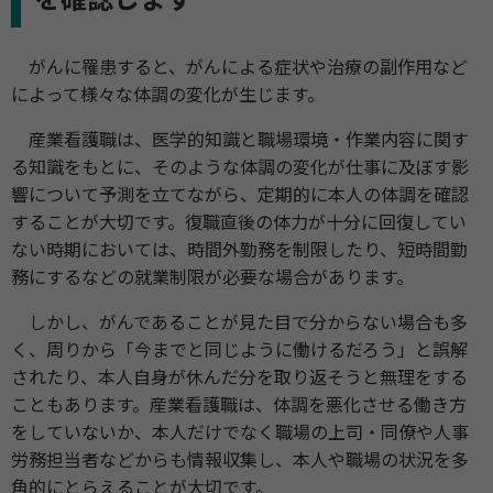
を確認します
がんに罹患すると、がんによる症状や治療の副作用など
によって様々な体調の変化が生じます。
産業看護職は、医学的知識と職場環境・作業内容に関す
る知識をもとに、そのような体調の変化が仕事に及ぼす影
響について予測を立てながら、定期的に本人の体調を確認
することが大切です。復職直後の体力が十分に回復してい
ない時期においては、時間外勤務を制限したり、短時間勤
務にするなどの就業制限が必要な場合があります。
しかし、がんであることが見た目で分からない場合も多
く、周りから「今までと同じように働けるだろう」と誤解
されたり、本人自身が休んだ分を取り返そうと無理をする
こともあります。産業看護職は、体調を悪化させる働き方
をしていないか、本人だけでなく職場の上司・同僚や人事
労務担当者などからも情報収集し、本人や職場の状況を多
角的にとらえることが大切です。