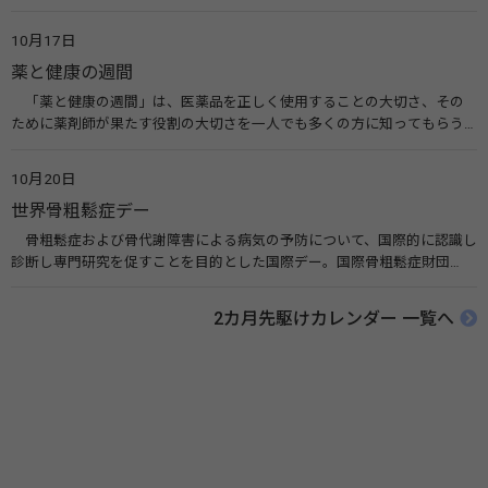
業などによって定められ、世界各国でせっけんを使った正しい手洗いを
広める活動が行われています。下痢や肺炎を防ぎ、子どもたちの命を守る
10月17日
ことを目的としています。 関連リンク 世界手洗いの日（ユニセフ）
薬と健康の週間
「薬と健康の週間」は、医薬品を正しく使用することの大切さ、その
ために薬剤師が果たす役割の大切さを一人でも多くの方に知ってもらう
ために、ポスターなどを用いて積極的な啓発活動を行う週間です。 関連
リンク 薬と健康の週間（公益社団法人 日本薬剤師会） 連載「働く人に
10月20日
伝えたい！薬との付き合い方」（保健指導リソースガイド）
世界骨粗鬆症デー
骨粗鬆症および骨代謝障害による病気の予防について、国際的に認識し
診断し専門研究を促すことを目的とした国際デー。国際骨粗鬆症財団
（IOF）により行われ、国を挙げて骨粗鬆症に取り組む社会の実現のため
に90を超える国がキャンペーンに参加しています。 関連リンク 公益財団
2カ月先駆けカレンダー 一覧へ
法人 骨粗鬆症財団 世界骨粗鬆症デー（WOD）