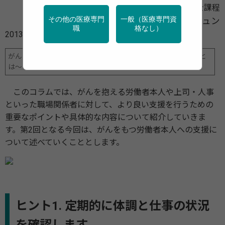
東海大学大学院健康科学研究科看護学専攻 修士課程
その他の医療専門
一般（医療専門資
岡久 ジュン
職
格なし）
2013年03月21日
がんと就労 ～本人と職場を支える産業看護職のより良い支援と
は～
このコラムでは、がんを抱える労働者本人や上司・人事
といった職場関係者に対して、より良い支援を行うための
重要なポイントや具体的な内容について紹介していきま
す。第2回となる今回は、がんをもつ労働者本人への支援に
ついて述べていくこととします。
ヒント1. 定期的に体調と仕事の状況