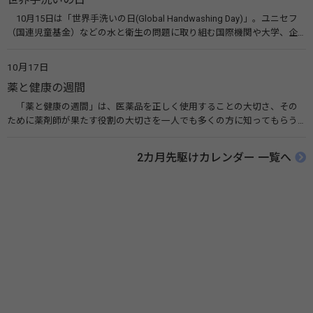
10月15日は「世界手洗いの日(Global Handwashing Day)」。ユニセフ
（国連児童基金）などの水と衛生の問題に取り組む国際機関や大学、企
業などによって定められ、世界各国でせっけんを使った正しい手洗いを
広める活動が行われています。下痢や肺炎を防ぎ、子どもたちの命を守る
10月17日
ことを目的としています。 関連リンク 世界手洗いの日（ユニセフ）
薬と健康の週間
「薬と健康の週間」は、医薬品を正しく使用することの大切さ、その
ために薬剤師が果たす役割の大切さを一人でも多くの方に知ってもらう
ために、ポスターなどを用いて積極的な啓発活動を行う週間です。 関連
リンク 薬と健康の週間（公益社団法人 日本薬剤師会） 連載「働く人に
2カ月先駆けカレンダー 一覧へ
伝えたい！薬との付き合い方」（保健指導リソースガイド）