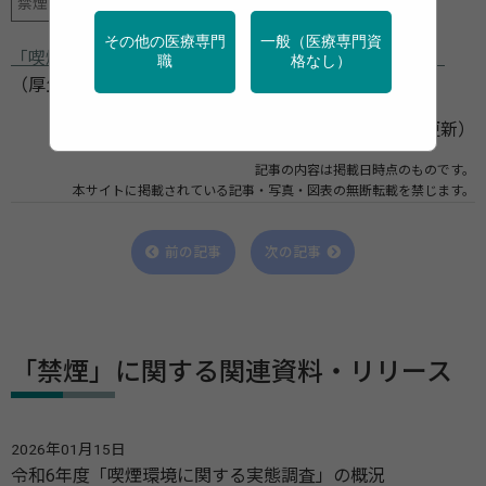
禁煙
その他の医療専門
一般（医療専門資
「喫煙と健康 喫煙の健康影響に関する検討会報告書」
職
格なし）
（厚生労働省／2016年9月2日更新）
（厚生労働省／2016年9月2日更新）
記事の内容は掲載日時点のものです。
本サイトに掲載されている記事・写真・図表の無断転載を禁じます。
前の記事
次の記事
「禁煙」に関する関連資料・リリース
2026年01月15日
令和6年度「喫煙環境に関する実態調査」の概況