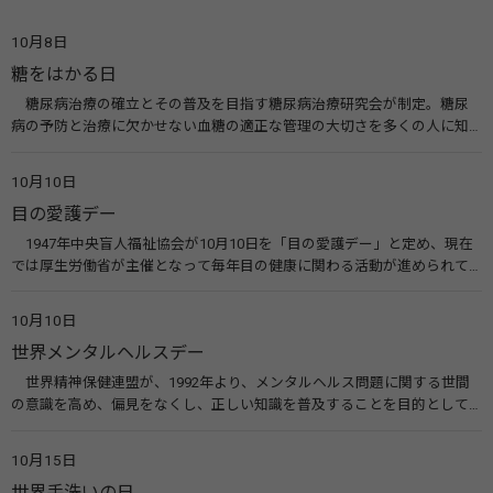
10月8日
糖をはかる日
糖尿病治療の確立とその普及を目指す糖尿病治療研究会が制定。糖尿
病の予防と治療に欠かせない血糖の適正な管理の大切さを多くの人に知
ってもらうのが目的。糖尿病ネットワークなどのウエブサイトを活用し
た啓発活動を行う。 関連リンク 糖尿病治療研究会40年の歩み（糖尿病治
10月10日
療研究会） 糖尿病ネットワーク
目の愛護デー
1947年中央盲人福祉協会が10月10日を「目の愛護デー」と定め、現在
では厚生労働省が主催となって毎年目の健康に関わる活動が進められて
います。皆様も目の愛護デーをきっかけに目を大切にすることについて考
えてみませんか。 関連リンク 目の愛護デー（公益社団法人 日本眼科医
10月10日
会）
世界メンタルヘルスデー
世界精神保健連盟が、1992年より、メンタルヘルス問題に関する世間
の意識を高め、偏見をなくし、正しい知識を普及することを目的として、
10月10日を「世界メンタルヘルスデー」と定めました。その後、世界保
健機関（WHO）も協賛し、正式な国際デー（国際記念日）とされていま
10月15日
す。 関連リンク 世界メンタルヘルスデー（厚生労働省） 働く人のメンタ
世界手洗いの日
ルヘルス・ポータルサイト「こころの耳」（厚生労働省）