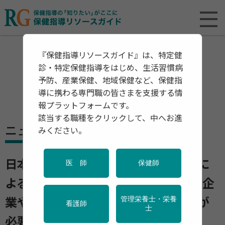
『保健指導リソースガイド』は、特定健
診・特定保健指導をはじめ、生活習慣病
予防、産業保健、地域保健など、保健指
導に携わる専門職の皆さまを支援する情
報プラットフォームです。
該当する職種をクリックして、中へお進
ニュース
みください。
日本の働く人のメンタルヘルス不調に
医 師
保健師
よる経済的な損失は年間7.6兆円に 企
管理栄養士・栄養
業や行政による働く人への健康支援が
看護師
士
必要