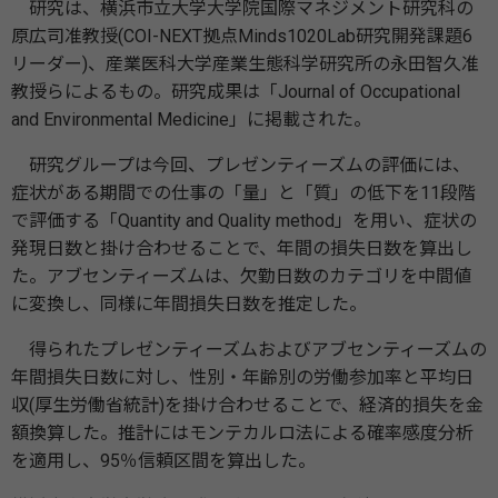
研究は、横浜市立大学大学院国際マネジメント研究科の
原広司准教授(COI-NEXT拠点Minds1020Lab研究開発課題6
リーダー)、産業医科大学産業生態科学研究所の永田智久准
教授らによるもの。研究成果は「Journal of Occupational
and Environmental Medicine」に掲載された。
研究グループは今回、プレゼンティーズムの評価には、
症状がある期間での仕事の「量」と「質」の低下を11段階
で評価する「Quantity and Quality method」を用い、症状の
発現日数と掛け合わせることで、年間の損失日数を算出し
た。アブセンティーズムは、欠勤日数のカテゴリを中間値
に変換し、同様に年間損失日数を推定した。
得られたプレゼンティーズムおよびアブセンティーズムの
年間損失日数に対し、性別・年齢別の労働参加率と平均日
収(厚生労働省統計)を掛け合わせることで、経済的損失を金
額換算した。推計にはモンテカルロ法による確率感度分析
を適用し、95％信頼区間を算出した。