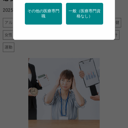
2025年07月07日
その他の医療専門
一般（医療専門資
職
格なし）
アルコール
データヘルス計画
メンタルヘルス
地域保健
女性の健康
栄養
特定保健指導
産業保健
調査・統計
運動