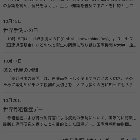
の意識を高め、偏見をなくし、正しい知識を普及することを目的として、
10月10日を「世界メンタルヘルスデー」と定めました。その後、世界保
健機関（WHO）も協賛し、正式な国際デー（国際記念日）とされていま
10月15日
す。 関連リンク 世界メンタルヘルスデー（厚生労働省） 働く人のメンタ
世界手洗いの日
ルヘルス・ポータルサイト「こころの耳」（厚生労働省）
10月15日は「世界手洗いの日(Global Handwashing Day)」。ユニセフ
（国連児童基金）などの水と衛生の問題に取り組む国際機関や大学、企
業などによって定められ、世界各国でせっけんを使った正しい手洗いを
広める活動が行われています。下痢や肺炎を防ぎ、子どもたちの命を守る
10月17日
ことを目的としています。 関連リンク 世界手洗いの日（ユニセフ）
薬と健康の週間
「薬と健康の週間」は、医薬品を正しく使用することの大切さ、その
ために薬剤師が果たす役割の大切さを一人でも多くの方に知ってもらう
ために、ポスターなどを用いて積極的な啓発活動を行う週間です。 関連
リンク 薬と健康の週間（公益社団法人 日本薬剤師会） 連載「働く人に
10月20日
伝えたい！薬との付き合い方」（保健指導リソースガイド）
世界骨粗鬆症デー
骨粗鬆症および骨代謝障害による病気の予防について、国際的に認識し
診断し専門研究を促すことを目的とした国際デー。国際骨粗鬆症財団
（IOF）により行われ、国を挙げて骨粗鬆症に取り組む社会の実現のため
に90を超える国がキャンペーンに参加しています。 関連リンク 公益財団