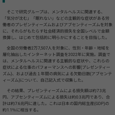
そこで研究グループは、メンタルヘルスに関連する、
「気分が沈む」「眠れない」などの主観的な症状がある労
働者のプレゼンティーズムおよびアブセンティーズムを対象
に、それらがもたらす社会経済的損失を全国レベルで金額
換算し、はじめて包括的に明らかにすることを目指した。
全国の労働者2万7,507人を対象に、性別・年齢・地域を
層化抽出したインターネット調査を2022年に実施。調査で
は、メンタルヘルスに関連する主観的な症状や、これらの
症状による仕事のパフォーマンスへの影響(プレゼンティー
ズム)、および過去１年間の病気による欠勤日数(アブセンテ
ィーズム)について、自己記入式で収集した。
その結果、プレゼンティーズムによる損失額は約7.3兆
円、アブセンティーズムによる損失は約0.3兆円であり、合
計は約7.6兆円に達した。これは日本の国内総生産(GDP)の
約1.1％に相当する。