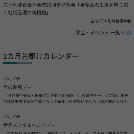
日本地域看護学会第29回学術集会「希望ある未来を切り拓
く地域看護の新機軸」
主催: 日本地域看護学会
学会・イベント 一覧へ
2カ月先駆けカレンダー
10月10日
目の愛護デー
1947年中央盲人福祉協会が10月10日を「目の愛護デー」と定め、現在
では厚生労働省が主催となって毎年目の健康に関わる活動が進められて
います。皆様も目の愛護デーをきっかけに目を大切にすることについて考
えてみませんか。 関連リンク 目の愛護デー（公益社団法人 日本眼科医
10月10日
会）
世界メンタルヘルスデー
世界精神保健連盟が、1992年より、メンタルヘルス問題に関する世間