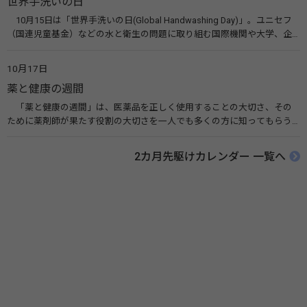
世界手洗いの日
ルヘルス・ポータルサイト「こころの耳」（厚生労働省）
10月15日は「世界手洗いの日(Global Handwashing Day)」。ユニセフ
（国連児童基金）などの水と衛生の問題に取り組む国際機関や大学、企
業などによって定められ、世界各国でせっけんを使った正しい手洗いを
広める活動が行われています。下痢や肺炎を防ぎ、子どもたちの命を守る
10月17日
ことを目的としています。 関連リンク 世界手洗いの日（ユニセフ）
薬と健康の週間
「薬と健康の週間」は、医薬品を正しく使用することの大切さ、その
ために薬剤師が果たす役割の大切さを一人でも多くの方に知ってもらう
ために、ポスターなどを用いて積極的な啓発活動を行う週間です。 関連
リンク 薬と健康の週間（公益社団法人 日本薬剤師会） 連載「働く人に
2カ月先駆けカレンダー 一覧へ
伝えたい！薬との付き合い方」（保健指導リソースガイド）