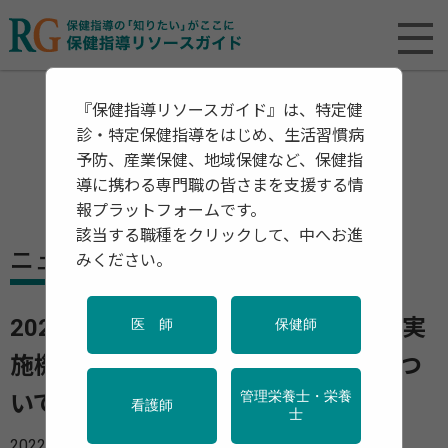
『保健指導リソースガイド』は、特定健
診・特定保健指導をはじめ、生活習慣病
予防、産業保健、地域保健など、保健指
導に携わる専門職の皆さまを支援する情
報プラットフォームです。
該当する職種をクリックして、中へお進
ニュース
みください。
2021年度版「健診・検診／保健指導実
医 師
保健師
施機関」状況報告 10年間の推移につ
管理栄養士・栄養
いてまとめ
看護師
士
2022年07月26日