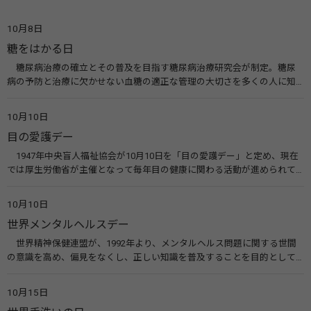
10月8日
糖をはかる日
糖尿病治療の確立とその普及を目指す糖尿病治療研究会が制定。糖尿
病の予防と治療に欠かせない血糖の適正な管理の大切さを多くの人に知
ってもらうのが目的。糖尿病ネットワークなどのウエブサイトを活用し
た啓発活動を行う。 関連リンク 糖尿病治療研究会40年の歩み（糖尿病治
10月10日
療研究会） 糖尿病ネットワーク
目の愛護デー
1947年中央盲人福祉協会が10月10日を「目の愛護デー」と定め、現在
では厚生労働省が主催となって毎年目の健康に関わる活動が進められて
います。皆様も目の愛護デーをきっかけに目を大切にすることについて考
えてみませんか。 関連リンク 目の愛護デー（公益社団法人 日本眼科医
10月10日
会）
世界メンタルヘルスデー
世界精神保健連盟が、1992年より、メンタルヘルス問題に関する世間
の意識を高め、偏見をなくし、正しい知識を普及することを目的として、
10月10日を「世界メンタルヘルスデー」と定めました。その後、世界保
健機関（WHO）も協賛し、正式な国際デー（国際記念日）とされていま
10月15日
す。 関連リンク 世界メンタルヘルスデー（厚生労働省） 働く人のメンタ