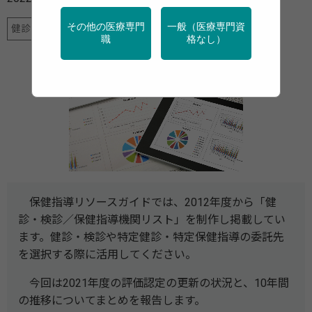
その他の医療専門
一般（医療専門資
健診・検診
地域保健
特定保健指導
職
格なし）
保健指導リソースガイドでは、2012年度から「健
診・検診／保健指導機関リスト」を制作し掲載してい
ます。健診・検診や特定健診・特定保健指導の委託先
を選択する際に活用してください。
今回は2021年度の評価認定の更新の状況と、10年間
の推移についてまとめを報告します。