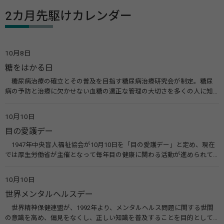
2カ月先駆けカレンダー
10月8日
糖をはかる日
糖尿病治療の確立とその普及を目指す糖尿病治療研究会が制定。糖尿
病の予防と治療に欠かせない血糖の適正な管理の大切さを多くの人に知
ってもらうのが目的。糖尿病ネットワークなどのウエブサイトを活用し
た啓発活動を行う。 関連リンク 糖尿病治療研究会40年の歩み（糖尿病治
10月10日
療研究会） 糖尿病ネットワーク
目の愛護デー
1947年中央盲人福祉協会が10月10日を「目の愛護デー」と定め、現在
では厚生労働省が主催となって毎年目の健康に関わる活動が進められて
います。皆様も目の愛護デーをきっかけに目を大切にすることについて考
えてみませんか。 関連リンク 目の愛護デー（公益社団法人 日本眼科医
10月10日
会）
世界メンタルヘルスデー
世界精神保健連盟が、1992年より、メンタルヘルス問題に関する世間
の意識を高め、偏見をなくし、正しい知識を普及することを目的として、