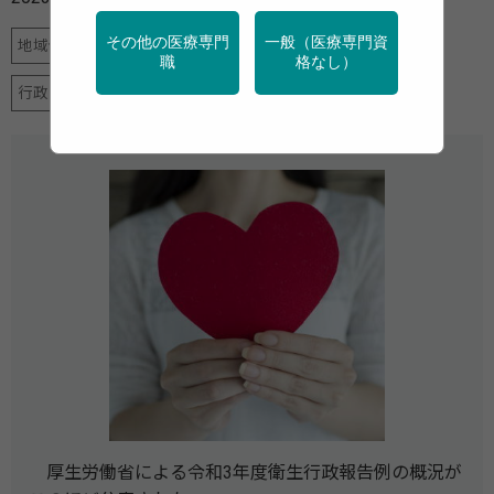
その他の医療専門
一般（医療専門資
地域保健
女性の健康
母子保健
産業保健
職
格なし）
行政・団体の関連資料
調査・統計
厚生労働省による令和3年度衛生行政報告例の概況が