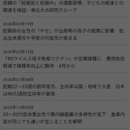
母親の「妊娠前と妊娠中」の運動習慣、子どもの発達との
関連を検証―東北大の研究グループ
2026年03月19日
妊娠前の女性の「やせ」が出産時の母子の健康に影響 低
出生体重児や早産の可能性が高まる
2026年02月13日
「RSウイルス母子免疫ワクチン」が定期接種に 費用負担
軽減で接種率向上に期待 4月から
2026年01月08日
妊娠22〜23週の超早産児、生存率は国・地域で大差 日本
はNICU退院生存率が最高
2025年12月04日
20～30代低体重女性で腸内細菌叢の多様性が低下 食事内
容が同じでも違いが生じることを解明