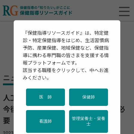
『保健指導リソースガイド』は、特定健
診・特定保健指導をはじめ、生活習慣病
予防、産業保健、地域保健など、保健指
導に携わる専門職の皆さまを支援する情
報プラットフォームです。
該当する職種をクリックして、中へお進
ニュース
みください。
人工妊娠中絶件数は前年に比べ減少
医 師
保健師
今後も望まない妊娠を減らす工夫が必
管理栄養士・栄養
要 「令和3年度 衛生行政報告」
看護師
士
2023年03月16日