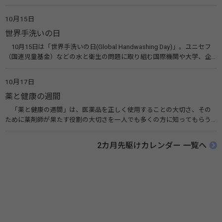
10月10日を「世界メンタルヘルスデー」と定めました。その後、世界保
健機関（WHO）も協賛し、正式な国際デー（国際記念日）とされていま
10月15日
す。 関連リンク 世界メンタルヘルスデー（厚生労働省） 働く人のメンタ
世界手洗いの日
ルヘルス・ポータルサイト「こころの耳」（厚生労働省）
10月15日は「世界手洗いの日(Global Handwashing Day)」。ユニセフ
（国連児童基金）などの水と衛生の問題に取り組む国際機関や大学、企
業などによって定められ、世界各国でせっけんを使った正しい手洗いを
広める活動が行われています。下痢や肺炎を防ぎ、子どもたちの命を守る
10月17日
ことを目的としています。 関連リンク 世界手洗いの日（ユニセフ）
薬と健康の週間
「薬と健康の週間」は、医薬品を正しく使用することの大切さ、その
ために薬剤師が果たす役割の大切さを一人でも多くの方に知ってもらう
ために、ポスターなどを用いて積極的な啓発活動を行う週間です。 関連
リンク 薬と健康の週間（公益社団法人 日本薬剤師会） 連載「働く人に
2カ月先駆けカレンダー 一覧へ
伝えたい！薬との付き合い方」（保健指導リソースガイド）