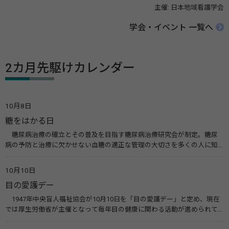
主催: 日本地域看護学会
学会・イベント 一覧へ
2カ月先駆けカレンダー
10月8日
糖をはかる日
糖尿病治療の確立とその普及を目指す糖尿病治療研究会が制定。糖尿
病の予防と治療に欠かせない血糖の適正な管理の大切さを多くの人に知
ってもらうのが目的。糖尿病ネットワークなどのウエブサイトを活用し
た啓発活動を行う。 関連リンク 糖尿病治療研究会40年の歩み（糖尿病治
10月10日
療研究会） 糖尿病ネットワーク
目の愛護デー
1947年中央盲人福祉協会が10月10日を「目の愛護デー」と定め、現在
では厚生労働省が主催となって毎年目の健康に関わる活動が進められて
います。皆様も目の愛護デーをきっかけに目を大切にすることについて考