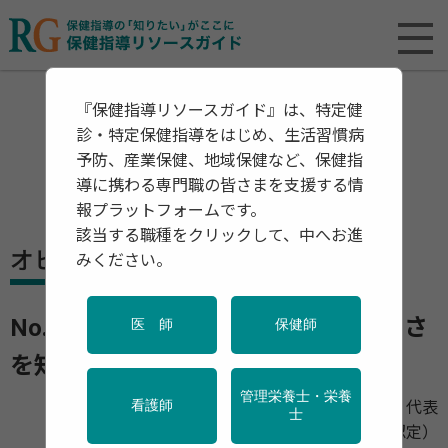
『保健指導リソースガイド』は、特定健
診・特定保健指導をはじめ、生活習慣病
予防、産業保健、地域保健など、保健指
導に携わる専門職の皆さまを支援する情
報プラットフォームです。
該当する職種をクリックして、中へお進
オピニオン
みください。
No.1 女性の一生から健康運動の大切さ
医 師
保健師
を知る
管理栄養士・栄養
ブレインラボカマクラ
代表
看護師
士
パーソナルフィットネストレーナー（NESTA認定）