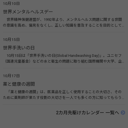
えてみませんか。 関連リンク 目の愛護デー（公益社団法人 日本眼科医
10月10日
会）
世界メンタルヘルスデー
世界精神保健連盟が、1992年より、メンタルヘルス問題に関する世間
の意識を高め、偏見をなくし、正しい知識を普及することを目的として、
10月10日を「世界メンタルヘルスデー」と定めました。その後、世界保
健機関（WHO）も協賛し、正式な国際デー（国際記念日）とされていま
10月15日
す。 関連リンク 世界メンタルヘルスデー（厚生労働省） 働く人のメンタ
世界手洗いの日
ルヘルス・ポータルサイト「こころの耳」（厚生労働省）
10月15日は「世界手洗いの日(Global Handwashing Day)」。ユニセフ
（国連児童基金）などの水と衛生の問題に取り組む国際機関や大学、企
業などによって定められ、世界各国でせっけんを使った正しい手洗いを
広める活動が行われています。下痢や肺炎を防ぎ、子どもたちの命を守る
10月17日
ことを目的としています。 関連リンク 世界手洗いの日（ユニセフ）
薬と健康の週間
「薬と健康の週間」は、医薬品を正しく使用することの大切さ、その
ために薬剤師が果たす役割の大切さを一人でも多くの方に知ってもらう
ために、ポスターなどを用いて積極的な啓発活動を行う週間です。 関連
リンク 薬と健康の週間（公益社団法人 日本薬剤師会） 連載「働く人に
2カ月先駆けカレンダー 一覧へ
伝えたい！薬との付き合い方」（保健指導リソースガイド）