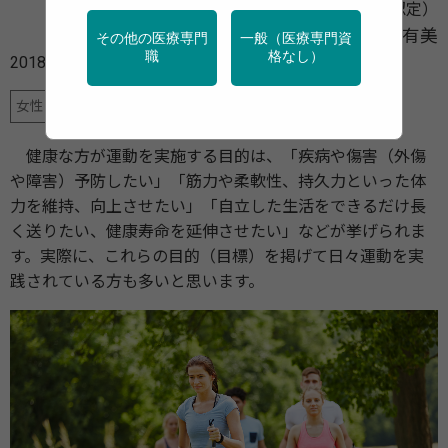
健康運動指導士（健康・体力づくり事業財団認定）
前田 有美
その他の医療専門
一般（医療専門資
職
格なし）
2018年04月18日
女性のライフステージと、体と心の健康運動
健康な方が運動を実施する目的は、「疾病や傷害（外傷
や障害）予防したい」「筋力や柔軟性、持久力といった体
力を維持、向上させたい」「自立した生活をできるだけ長
く送りたい、健康寿命を延伸させたい」などが挙げられま
す。実際に、これらの目的（目標）を掲げて日々運動を実
践されている方も多いと思います。