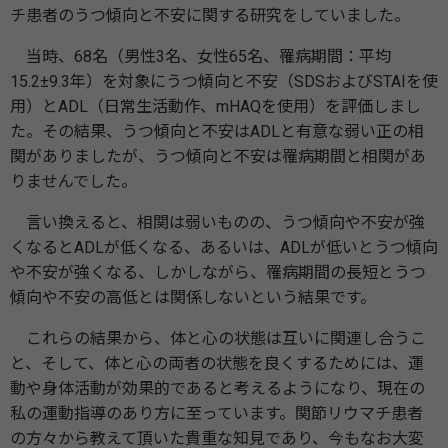
チ患者のうつ傾向と不安に関する研究をしていました。
当時、68名（男性3名、女性65名、罹病期間：平均
15.2±9.3年）を対象にうつ傾向と不安（SDSおよびSTAIを使
用）とADL（日常生活動作、mHAQを使用）を評価しまし
た。その結果、うつ傾向と不安はADLと有意な弱い正の相
関がありましたが、うつ傾向と不安は罹病期間と相関があ
りませんでした。
言い換えると、相関は弱いものの、うつ傾向や不安が強
くなるとADLが低くなる、あるいは、ADLが低いとうつ傾向
や不安が強くなる、しかしながら、罹病期間の長短とうつ
傾向や不安の高低とは関係しないという結果です。
これらの結果から、体と心の状態は互いに関連し合うこ
と、そして、体と心の両者の状態を良くするためには、運
動や身体活動が効果的であると考えるようになり、現在の
私の運動指導のあり方に至っています。関節リウマチ患者
の方々から教えて頂いた貴重な知見であり、今もなお大変