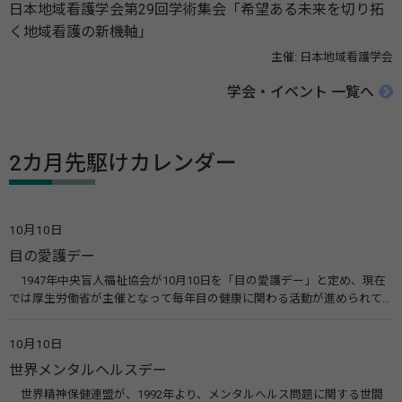
日本地域看護学会第29回学術集会「希望ある未来を切り拓
く地域看護の新機軸」
主催: 日本地域看護学会
学会・イベント 一覧へ
2カ月先駆けカレンダー
10月10日
目の愛護デー
1947年中央盲人福祉協会が10月10日を「目の愛護デー」と定め、現在
では厚生労働省が主催となって毎年目の健康に関わる活動が進められて
います。皆様も目の愛護デーをきっかけに目を大切にすることについて考
えてみませんか。 関連リンク 目の愛護デー（公益社団法人 日本眼科医
10月10日
会）
世界メンタルヘルスデー
世界精神保健連盟が、1992年より、メンタルヘルス問題に関する世間