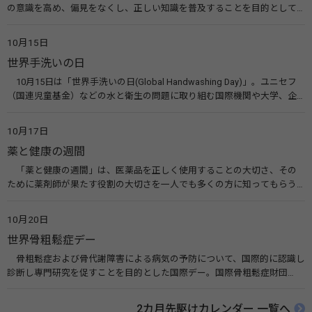
の意識を高め、偏見をなくし、正しい知識を普及することを目的として、
10月10日を「世界メンタルヘルスデー」と定めました。その後、世界保
健機関（WHO）も協賛し、正式な国際デー（国際記念日）とされていま
10月15日
す。 関連リンク 世界メンタルヘルスデー（厚生労働省） 働く人のメンタ
世界手洗いの日
ルヘルス・ポータルサイト「こころの耳」（厚生労働省）
10月15日は「世界手洗いの日(Global Handwashing Day)」。ユニセフ
（国連児童基金）などの水と衛生の問題に取り組む国際機関や大学、企
業などによって定められ、世界各国でせっけんを使った正しい手洗いを
広める活動が行われています。下痢や肺炎を防ぎ、子どもたちの命を守る
10月17日
ことを目的としています。 関連リンク 世界手洗いの日（ユニセフ）
薬と健康の週間
「薬と健康の週間」は、医薬品を正しく使用することの大切さ、その
ために薬剤師が果たす役割の大切さを一人でも多くの方に知ってもらう
ために、ポスターなどを用いて積極的な啓発活動を行う週間です。 関連
リンク 薬と健康の週間（公益社団法人 日本薬剤師会） 連載「働く人に
10月20日
伝えたい！薬との付き合い方」（保健指導リソースガイド）
世界骨粗鬆症デー
骨粗鬆症および骨代謝障害による病気の予防について、国際的に認識し
診断し専門研究を促すことを目的とした国際デー。国際骨粗鬆症財団
（IOF）により行われ、国を挙げて骨粗鬆症に取り組む社会の実現のため
に90を超える国がキャンペーンに参加しています。 関連リンク 公益財団
2カ月先駆けカレンダー 一覧へ