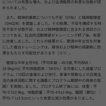
については有意な増大、および血清脂質の有意な改善が認
められました。
また、精神的要素についても不安（STAI）と精神健康度
（GHQ28）を調査しました。その結果、不安を構成する特
性不安や状態不安、および精神健康度に含まれる項目のひ
とつである、社会的活動障害がトレーニング終了後、有意
に改善しました。これらの結果から、肥満中年女性を対象
にした複合トレーニングは、身体および精神の両要素に効
果をもたらす可能性があります（※1）。
健康な中年女性9名（平均年齢：49.3歳, 平均BMI：
26.9kg/m2, 平均体脂肪率：38.0％）を対象にした減量プロ
グラム（10回の食事および歩行、家事や移動などの日常生
活の身体活動に関する講義とプログラム期間中の両者の実
践）を実施しました。プログラム終了後には、体重：平
均-5.3±2.9kg、体脂肪量：平均-4.9±2.9kg、腹囲（臍位）：
平均-7.1±3.3cmといった有意な減少効果がありました。