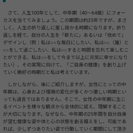
さて、人生100年として、中年期（40～64歳）にフォー
カスを当ててみましょう。この期間は約25年ですが、まさ
しく、人生の折り返しに差し掛かる時期になります。折り
返しを経て、自分の人生を「新たに」あるいは「改めて」
デザインし（例：私は○○な毎日にしたい、私は○○（誰）と
○○をして過ごしたい、私は○○すると時間を忘れて楽しむこ
とができる、私は○○をして今まで以上に元気に幸せになり
たい）、その実現に向けて、「ご自身の健康」を創り上げ
ていく絶好の時期だと私は考えています。
しかしながら、後にご紹介しますが、女性にとっての中
年期は、心身および環境の変化が多くかつ激しい時期とい
っても過言ではありません。そこで、女性の中年期に生じ
るイベントを様々な観点から全体的に捉え、理解すること
が大切になります。なぜなら、中年期の25年間を自分自身
が望む健康な姿や体と心の状態を創る備えをし、可能であ
れば、少しずつありたい姿で行動していく期間にして頂き