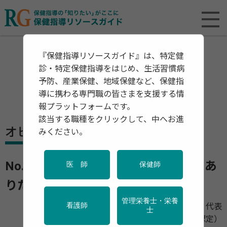
『保健指導リソースガイド』は、特定健
診・特定保健指導をはじめ、生活習慣病
予防、産業保健、地域保健など、保健指
導に携わる専門職の皆さまを支援する情
報プラットフォームです。
該当する職種をクリックして、中へお進
オピニオン
みください。
No.3 中年期の健康運動の考え方 ～あ
医 師
保健師
りたい体と心を創る～
管理栄養士・栄養
ブレインラボカマクラ
代表
看護師
士
パーソナルフィットネストレーナー（NESTA認定）