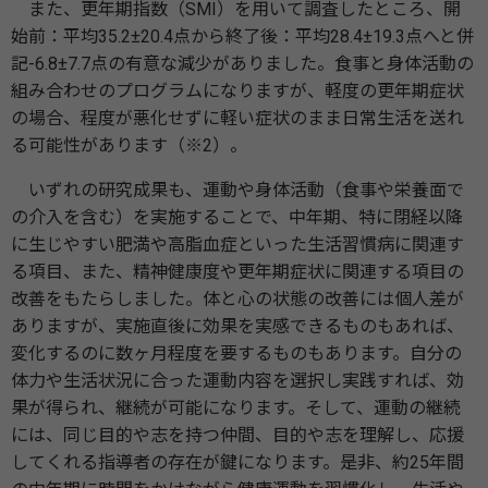
また、更年期指数（SMI）を用いて調査したところ、開
始前：平均35.2±20.4点から終了後：平均28.4±19.3点へと併
記-6.8±7.7点の有意な減少がありました。食事と身体活動の
組み合わせのプログラムになりますが、軽度の更年期症状
の場合、程度が悪化せずに軽い症状のまま日常生活を送れ
る可能性があります（※2）。
いずれの研究成果も、運動や身体活動（食事や栄養面で
の介入を含む）を実施することで、中年期、特に閉経以降
に生じやすい肥満や高脂血症といった生活習慣病に関連す
る項目、また、精神健康度や更年期症状に関連する項目の
改善をもたらしました。体と心の状態の改善には個人差が
ありますが、実施直後に効果を実感できるものもあれば、
変化するのに数ヶ月程度を要するものもあります。自分の
体力や生活状況に合った運動内容を選択し実践すれば、効
果が得られ、継続が可能になります。そして、運動の継続
には、同じ目的や志を持つ仲間、目的や志を理解し、応援
してくれる指導者の存在が鍵になります。是非、約25年間