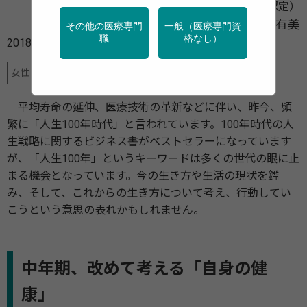
健康運動指導士（健康・体力づくり事業財団認定）
前田 有美
その他の医療専門
一般（医療専門資
職
格なし）
2018年07月11日
女性のライフステージと、体と心の健康運動
平均寿命の延伸、医療技術の革新などに伴い、昨今、頻
繁に「人生100年時代」と言われています。100年時代の人
生戦略に関するビジネス書がベストセラーになっています
が、「人生100年」というキーワードは多くの世代の眼に止
まる機会となっています。今の生き方や生活の現状を鑑
み、そして、これからの生き方について考え、行動してい
こうという意思の表れかもしれません。
中年期、改めて考える「自身の健
康」