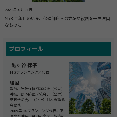
2021年03月01日
No.3 二年目のいま、保健師自らの立場や役割を一層強固
なものに
プロフィール
亀ヶ谷 律子
H Sプランニング／代表
経 歴
教員、行政保健師経験後（公財）
神奈川県予防医学協会、（公財）
結核予防会、（公社）日本看護協
会勤務。
2009年 HSプランニング代表。東
京都や神奈川県内の企業・組織の