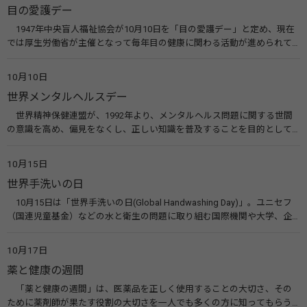
目の愛護デー
1947年中央盲人福祉協会が10月10日を「目の愛護デー」と定め、現在
では厚生労働省が主催となって毎年目の健康に関わる活動が進められて
います。皆様も目の愛護デーをきっかけに目を大切にすることについて考
えてみませんか。 関連リンク 目の愛護デー（公益社団法人 日本眼科医
10月10日
会）
世界メンタルヘルスデー
世界精神保健連盟が、1992年より、メンタルヘルス問題に関する世間
の意識を高め、偏見をなくし、正しい知識を普及することを目的として、
10月10日を「世界メンタルヘルスデー」と定めました。その後、世界保
健機関（WHO）も協賛し、正式な国際デー（国際記念日）とされていま
10月15日
す。 関連リンク 世界メンタルヘルスデー（厚生労働省） 働く人のメンタ
世界手洗いの日
ルヘルス・ポータルサイト「こころの耳」（厚生労働省）
10月15日は「世界手洗いの日(Global Handwashing Day)」。ユニセフ
（国連児童基金）などの水と衛生の問題に取り組む国際機関や大学、企
業などによって定められ、世界各国でせっけんを使った正しい手洗いを
広める活動が行われています。下痢や肺炎を防ぎ、子どもたちの命を守る
10月17日
ことを目的としています。 関連リンク 世界手洗いの日（ユニセフ）
薬と健康の週間
「薬と健康の週間」は、医薬品を正しく使用することの大切さ、その
ために薬剤師が果たす役割の大切さを一人でも多くの方に知ってもらう