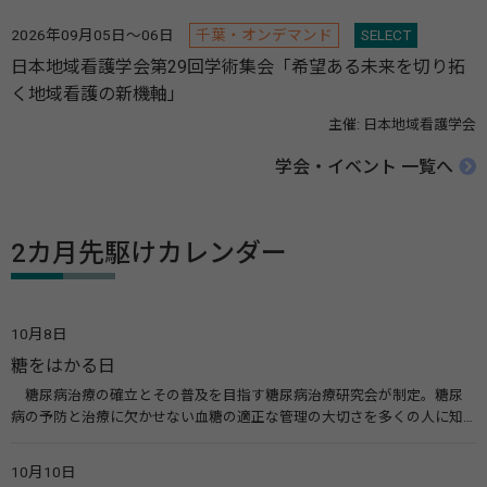
2026年09月05日～06日
千葉・オンデマンド
SELECT
日本地域看護学会第29回学術集会「希望ある未来を切り拓
く地域看護の新機軸」
主催: 日本地域看護学会
学会・イベント 一覧へ
2カ月先駆けカレンダー
10月8日
糖をはかる日
糖尿病治療の確立とその普及を目指す糖尿病治療研究会が制定。糖尿
病の予防と治療に欠かせない血糖の適正な管理の大切さを多くの人に知
ってもらうのが目的。糖尿病ネットワークなどのウエブサイトを活用し
た啓発活動を行う。 関連リンク 糖尿病治療研究会40年の歩み（糖尿病治
10月10日
療研究会） 糖尿病ネットワーク