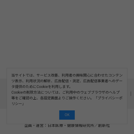
当サイトでは、サービス改善、利用者の興味関心に合わせたコンテン
ツ表示、利用状況の解析、広告配信・測定、広告配信事業者へのデー
このサイトについて
利用規約
広告掲載
タ提供のためにCookieを利用します。
Cookieの削除方法については、ご利用中のウェブブラウザのヘルプ
記事の二次利用について
プライバシーポリシー
お問い合わせ
等をご確認の上、各設定画面よりご操作ください。「
プライバシーポ
運営会社
リシー
」
OK
©2008-2026 SOSHINSHA All Rights Reserved.
企画・運営：日本医療・健康情報研究所
／
創新社