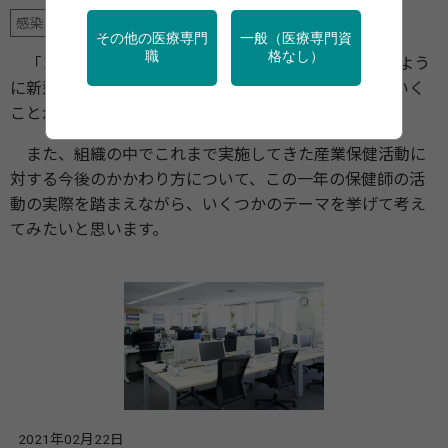
感染症対策
その他の医療専門
一般（医療専門資
職
格なし）
「コロナ禍二年目」の2021年。私たち保健師はどのよう
に新型コロナウイルスを含む感染症対策に取り組んでいく
ことが望ましいのでしょうか。
また、組織の中でこれまで実施してきた産業保健活動に
対する今後のかかわり方について、この一年の保健師の活
動の実際を踏まえながら、いくつかのテーマを挙げて考え
てみたいと思います。
2021年02月22日