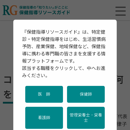
『保健指導リソースガイド』は、特定健
診・特定保健指導をはじめ、生活習慣病
予防、産業保健、地域保健など、保健指
導に携わる専門職の皆さまを支援する情
報プラットフォームです。
該当する職種をクリックして、中へお進
みください。
コロナ禍二年目 私たちは何
をしていこうか
医 師
保健師
管理栄養士・栄養
H Sプランニング／代表
看護師
士
亀ヶ谷 律子