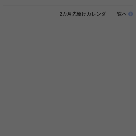
ために、ポスターなどを用いて積極的な啓発活動を行う週間です。 関連
リンク 薬と健康の週間（公益社団法人 日本薬剤師会） 連載「働く人に
2カ月先駆けカレンダー 一覧へ
伝えたい！薬との付き合い方」（保健指導リソースガイド）