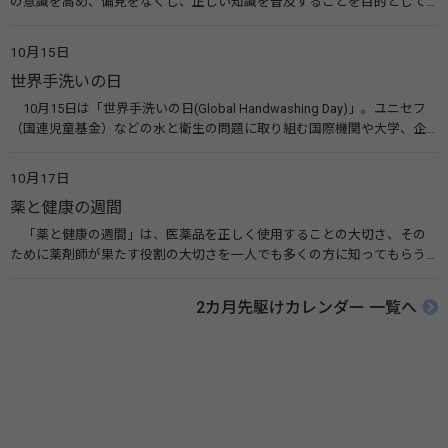
の意識を高め、偏見をなくし、正しい知識を普及することを目的として、
10月10日を「世界メンタルヘルスデー」と定めました。その後、世界保
健機関（WHO）も協賛し、正式な国際デー（国際記念日）とされていま
10月15日
す。 関連リンク 世界メンタルヘルスデー（厚生労働省） 働く人のメンタ
世界手洗いの日
ルヘルス・ポータルサイト「こころの耳」（厚生労働省）
10月15日は「世界手洗いの日(Global Handwashing Day)」。ユニセフ
（国連児童基金）などの水と衛生の問題に取り組む国際機関や大学、企
業などによって定められ、世界各国でせっけんを使った正しい手洗いを
広める活動が行われています。下痢や肺炎を防ぎ、子どもたちの命を守る
10月17日
ことを目的としています。 関連リンク 世界手洗いの日（ユニセフ）
薬と健康の週間
「薬と健康の週間」は、医薬品を正しく使用することの大切さ、その
ために薬剤師が果たす役割の大切さを一人でも多くの方に知ってもらう
ために、ポスターなどを用いて積極的な啓発活動を行う週間です。 関連
リンク 薬と健康の週間（公益社団法人 日本薬剤師会） 連載「働く人に
2カ月先駆けカレンダー 一覧へ
伝えたい！薬との付き合い方」（保健指導リソースガイド）