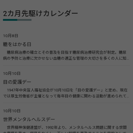
2カ月先駆けカレンダー
10月8日
糖をはかる日
糖尿病治療の確立とその普及を目指す糖尿病治療研究会が制定。糖尿
病の予防と治療に欠かせない血糖の適正な管理の大切さを多くの人に知
ってもらうのが目的。糖尿病ネットワークなどのウエブサイトを活用し
た啓発活動を行う。 関連リンク 糖尿病治療研究会40年の歩み（糖尿病治
10月10日
療研究会） 糖尿病ネットワーク
目の愛護デー
1947年中央盲人福祉協会が10月10日を「目の愛護デー」と定め、現在
では厚生労働省が主催となって毎年目の健康に関わる活動が進められて
います。皆様も目の愛護デーをきっかけに目を大切にすることについて考
えてみませんか。 関連リンク 目の愛護デー（公益社団法人 日本眼科医
10月10日
会）
世界メンタルヘルスデー
世界精神保健連盟が、1992年より、メンタルヘルス問題に関する世間