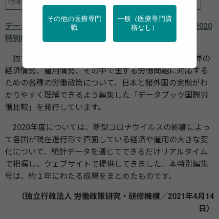
地域保健
新型コロナ
産業保健
行政・団体の関連資料
その他の医療専門
一般（医療専門資
データで見るコロナの軌跡 データブック国際労働比較2020
職
格なし）
特別編集号
独立行政法人 労働政策研究・研修機構は、例年、世界の
経済情勢、雇用情勢、その中で生ずる労働問題に対応する
ための各種の労働政策について、日本と諸外国の実態がわ
かりやすく理解できるよう編集した「データブック国際労
働比較」を発行しています。
2020年度については、新型コロナウイルスの影響によっ
て各国が現在進行形で直面している経済や雇用の大きな変
化について、統計データを通じてできるだけリアルタイム
で把握し、ウェブサイトで提供してきました。本特別編集
号は、約１年にわたる成果をまとめたものです。
（独立行政法人 労働政策研究・研修機構／2021年4月14
日）