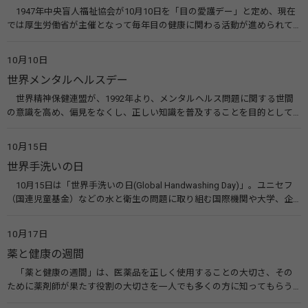
1947年中央盲人福祉協会が10月10日を「目の愛護デー」と定め、現在
では厚生労働省が主催となって毎年目の健康に関わる活動が進められて
います。皆様も目の愛護デーをきっかけに目を大切にすることについて考
えてみませんか。 関連リンク 目の愛護デー（公益社団法人 日本眼科医
10月10日
会）
世界メンタルヘルスデー
世界精神保健連盟が、1992年より、メンタルヘルス問題に関する世間
の意識を高め、偏見をなくし、正しい知識を普及することを目的として、
10月10日を「世界メンタルヘルスデー」と定めました。その後、世界保
健機関（WHO）も協賛し、正式な国際デー（国際記念日）とされていま
10月15日
す。 関連リンク 世界メンタルヘルスデー（厚生労働省） 働く人のメンタ
世界手洗いの日
ルヘルス・ポータルサイト「こころの耳」（厚生労働省）
10月15日は「世界手洗いの日(Global Handwashing Day)」。ユニセフ
（国連児童基金）などの水と衛生の問題に取り組む国際機関や大学、企
業などによって定められ、世界各国でせっけんを使った正しい手洗いを
広める活動が行われています。下痢や肺炎を防ぎ、子どもたちの命を守る
10月17日
ことを目的としています。 関連リンク 世界手洗いの日（ユニセフ）
薬と健康の週間
「薬と健康の週間」は、医薬品を正しく使用することの大切さ、その
ために薬剤師が果たす役割の大切さを一人でも多くの方に知ってもらう
ために、ポスターなどを用いて積極的な啓発活動を行う週間です。 関連