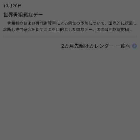
リンク 薬と健康の週間（公益社団法人 日本薬剤師会） 連載「働く人に
10月20日
伝えたい！薬との付き合い方」（保健指導リソースガイド）
世界骨粗鬆症デー
骨粗鬆症および骨代謝障害による病気の予防について、国際的に認識し
診断し専門研究を促すことを目的とした国際デー。国際骨粗鬆症財団
（IOF）により行われ、国を挙げて骨粗鬆症に取り組む社会の実現のため
に90を超える国がキャンペーンに参加しています。 関連リンク 公益財団
2カ月先駆けカレンダー 一覧へ
法人 骨粗鬆症財団 世界骨粗鬆症デー（WOD）