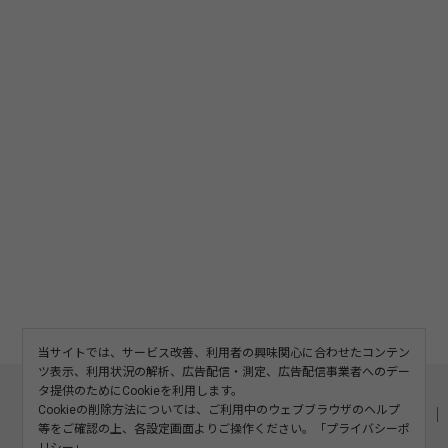
当サイトでは、サービス改善、利用者の興味関心に合わせたコンテン
ツ表示、利用状況の解析、広告配信・測定、広告配信事業者へのデー
このサイトについて
利用規約
広告掲載
タ提供のためにCookieを利用します。
Cookieの削除方法については、ご利用中のウェブブラウザのヘルプ
記事の二次利用について
プライバシーポリシー
お問い合わせ
等をご確認の上、各設定画面よりご操作ください。「
プライバシーポ
運営会社
リシー
」