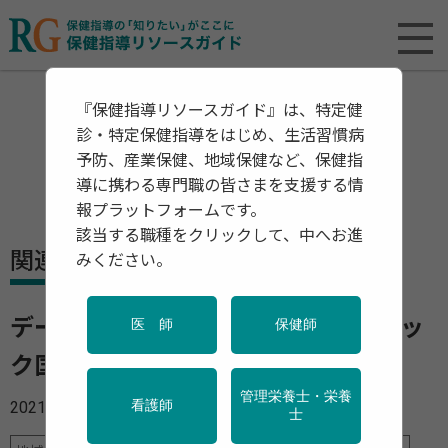
『保健指導リソースガイド』は、特定健
診・特定保健指導をはじめ、生活習慣病
予防、産業保健、地域保健など、保健指
導に携わる専門職の皆さまを支援する情
報プラットフォームです。
該当する職種をクリックして、中へお進
関連資料・リリース
みください。
データで見るコロナの軌跡 データブッ
医 師
保健師
ク国際労働比較2020 特別編集号
管理栄養士・栄養
2021年04月20日
看護師
士