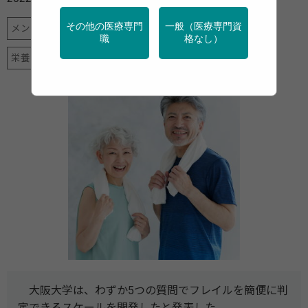
その他の医療専門
一般（医療専門資
メンタルヘルス
健診・検診
地域保健
女性の健康
職
格なし）
栄養
特定保健指導
産業保健
運動
高齢者
大阪大学は、わずか5つの質問でフレイルを簡便に判
定できるスケールを開発したと発表した。