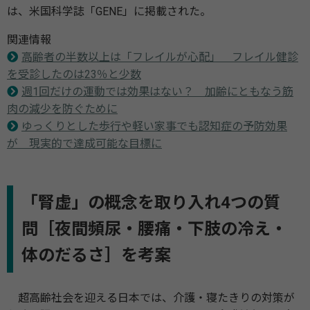
は、米国科学誌「GENE」に掲載された。
関連情報
高齢者の半数以上は「フレイルが心配」 フレイル健診
を受診したのは23％と少数
週1回だけの運動では効果はない？ 加齢にともなう筋
肉の減少を防ぐために
ゆっくりとした歩行や軽い家事でも認知症の予防効果
が 現実的で達成可能な目標に
「腎虚」の概念を取り入れ4つの質
問［夜間頻尿・腰痛・下肢の冷え・
体のだるさ］を考案
超高齢社会を迎える日本では、介護・寝たきりの対策が