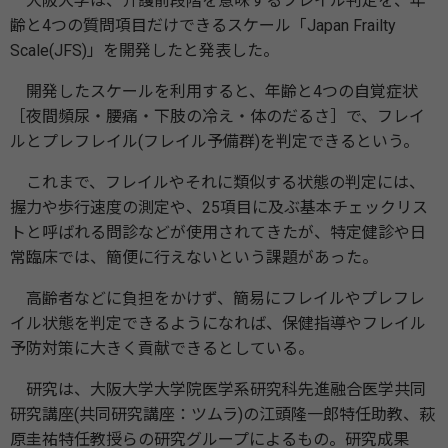
大阪大学は、介護前段階を意味するフレイル判定を、年
齢と4つの質問項目だけできるスケール「Japan Frailty
Scale(JFS)」を開発したと発表した。
開発したスケールを利用すると、年齢と4つの自覚症状
［夜間頻尿・腰痛・下肢の冷え・体のだるさ］で、フレイ
ルとプレフレイル(フレイル予備群)を判定できるという。
これまで、フレイルやそれに類似する状態の判定には、
握力や歩行速度の測定や、25項目に及ぶ基本チェックリス
トと呼ばれる問診などが使用されてきたが、特定健診や日
常臨床では、簡便に行えないという課題があった。
高齢者などに負担をかけず、簡易にフレイルやプレフレ
イル状態を判定できるようになれば、保健指導やフレイル
予防対策に大きく貢献できるとしている。
研究は、大阪大学大学院医学系研究科先進融合医学共同
研究講座(共同研究講座：ツムラ)の江頭隆一郎特任助教、萩
原圭祐特任教授らの研究グループによるもの。研究成果