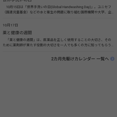
10月15日は「世界手洗いの日(Global Handwashing Day)」。ユニセフ
（国連児童基金）などの水と衛生の問題に取り組む国際機関や大学、企
業などによって定められ、世界各国でせっけんを使った正しい手洗いを
広める活動が行われています。下痢や肺炎を防ぎ、子どもたちの命を守る
10月17日
ことを目的としています。 関連リンク 世界手洗いの日（ユニセフ）
薬と健康の週間
「薬と健康の週間」は、医薬品を正しく使用することの大切さ、その
ために薬剤師が果たす役割の大切さを一人でも多くの方に知ってもらう
ために、ポスターなどを用いて積極的な啓発活動を行う週間です。 関連
リンク 薬と健康の週間（公益社団法人 日本薬剤師会） 連載「働く人に
2カ月先駆けカレンダー 一覧へ
伝えたい！薬との付き合い方」（保健指導リソースガイド）