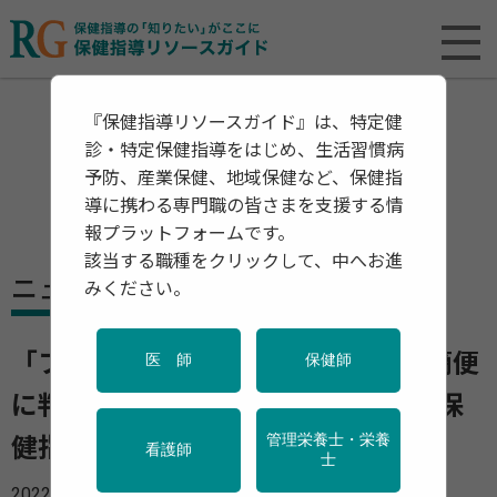
『保健指導リソースガイド』は、特定健
診・特定保健指導をはじめ、生活習慣病
予防、産業保健、地域保健など、保健指
導に携わる専門職の皆さまを支援する情
報プラットフォームです。
該当する職種をクリックして、中へお進
ニュース
みください。
「フレイル」をわずか5つの質問で簡便
医 師
保健師
に判定 フレイル予備群も分かる 保
管理栄養士・栄養
健指導でも活用
看護師
士
2022年10月24日