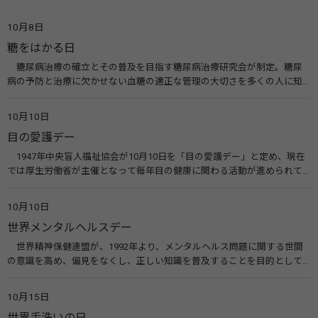
10月8日
糖をはかる日
糖尿病治療の確立とその普及を目指す糖尿病治療研究会が制定。糖尿
病の予防と治療に欠かせない血糖の適正な管理の大切さを多くの人に知
ってもらうのが目的。糖尿病ネットワークなどのウエブサイトを活用し
た啓発活動を行う。 関連リンク 糖尿病治療研究会40年の歩み（糖尿病治
10月10日
療研究会） 糖尿病ネットワーク
目の愛護デー
1947年中央盲人福祉協会が10月10日を「目の愛護デー」と定め、現在
では厚生労働省が主催となって毎年目の健康に関わる活動が進められて
います。皆様も目の愛護デーをきっかけに目を大切にすることについて考
えてみませんか。 関連リンク 目の愛護デー（公益社団法人 日本眼科医
10月10日
会）
世界メンタルヘルスデー
世界精神保健連盟が、1992年より、メンタルヘルス問題に関する世間
の意識を高め、偏見をなくし、正しい知識を普及することを目的として、
10月10日を「世界メンタルヘルスデー」と定めました。その後、世界保
健機関（WHO）も協賛し、正式な国際デー（国際記念日）とされていま
10月15日
す。 関連リンク 世界メンタルヘルスデー（厚生労働省） 働く人のメンタ
世界手洗いの日
ルヘルス・ポータルサイト「こころの耳」（厚生労働省）