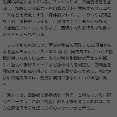
急務の課題となっている。フレイルとは、介護前段階を意
味し、加齢による筋力・筋肉量の低下を意味するサルコペ
ニアなどを特徴とする「身体的フレイル」、うつや認知症
などの「精神的フレイル」、孤独や閉じこもりからなる
「社会的フレイル」からなり、適切な介入を行えば改善で
きると考えられている。
フレイルの判定には、厚生労働省の開発した25項目から
なる基本チェックリスト(KCL)など、国内外でいくつかの指
標が用いられているが、多くの判定指標は専門家の判断
や、握力や歩行スピードなど身体能力を測定し、筋肉量を
評価する体組成を用いたりする必要があるために、特定健
診や日常臨床では、簡便に使用できないという課題があ
る。
漢方では、高齢者の諸症状を「腎虚」と呼んでいる。研
究グループは、この「腎虚」の考え方を取り入れれば、新
たな評価尺度を作成できるのではないかと考えた。