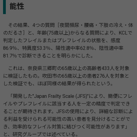
能性
その結果、4つの質問［夜間頻尿・腰痛・下肢の冷え・体
のだるさ］と、年齢(75歳以上)からなる質問により、KCLで
判定したフレイルまたはプレフレイルの状態を、感度
86.9％、特異度53.3％、陽性適中率62.8％、陰性適中率
81.7％で診断できることを明らかにした。
これは、奈良県三郷町の65歳以上の高齢者433人を対象
に検証したもの。吹田市の65歳以上の患者276人を対象と
した検証でも、ほぼ同様の結果が得られたという。
「開発した"Japan Frailty Scale (JFS)"により、簡便にフレ
イルやプレフレイルに該当する人を一定の精度で判定でき
ることが期待されます。JFSの使用により、詳細な診断によ
る利益を受けられる可能性の高い患者を見分けることがで
き、効率的なフレイル対策に結びつく可能性があります」
と、研究グループでは述べている。