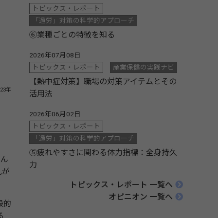
トピックス・レポート
「過労」対策の科学的アプローチ
⑥業種ごとの特徴を知る
2026年07月08日
トピックス・レポート
産業保健の実践ナビ
【熱中症対策】職場の対策アイテムとその
23年
活用法
2026年06月02日
トピックス・レポート
「過労」対策の科学的アプローチ
⑤疲れやすさに関わる体力指標：全身持久
がん
力
乳が
トピックス・レポート 一覧へ
オピニオン 一覧へ
般的
る