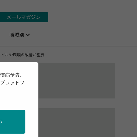
メールマガジン
職域別
タイルや環境の改善が重要
習慣病予防、
報プラットフ
を
師