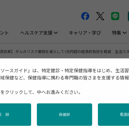
ント
ヘルスケア支援
キャリア・学び
特集
済効果】 がんのリスク要因を減らして1兆円超の経済的負担を軽減 生活ス
リソースガイド』は、特定健診・特定保健指導をはじめ、生活
地域保健など、保健指導に携わる専門職の皆さまを支援する情
スク要因を減らして1兆円超の経済的負担
種をクリックして、中へお進みください。
が重要
医 師
保健師
看護
性の健康
栄養
特定保健指導
産業保健
禁煙
調査・統計