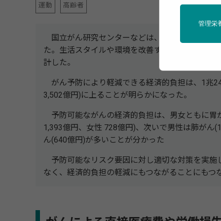
運動
高齢者
管理栄
国立がん研究センターなどは、日本人のがんに
た。生活スタイルや環境を改善することで予防が
計した。
がん予防により軽減できる経済的負担は、1兆240億
3,502億円)に上ることが明らかになった。
予防可能ながんの経済的負担は、男女ともに胃が
1,393億円、女性 728億円)、次いで男性は肺がん(
ん(640億円)が多いことが分かった
予防可能なリスク要因に対し適切な対策を実施し
なく、経済的負担の軽減にもつながることにもつ