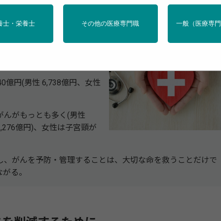
養士・栄養士
その他の医療専門職
一般（医療専
よる経済的負担を明らかにし
可能ながんの経済的負担も推
円(男性 6,738億円、女性
んがもっとも多く(男性
1,276億円)、女性は子宮頸が
、がんを予防・管理することは、大切な命を救うことだけで
ながる。