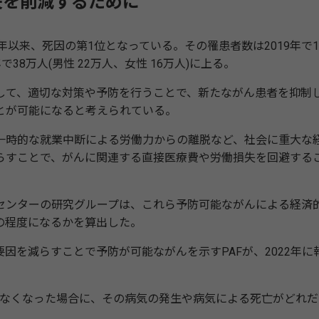
失を削減するために
以来、死因の第1位となっている。その罹患者数は2019年で1
年で38万人(男性 22万人、女性 16万人)に上る。
て、適切な対策や予防を行うことで、新たながん患者を抑制
とが可能になると考えられている。
時的な就業中断による労働力からの離脱など、社会に重大な
らすことで、がんに関連する直接医療費や労働損失を回避する
ンターの研究グループは、これら予防可能ながんによる経済
の程度になるかを算出した。
を減らすことで予防が可能ながんを示すPAFが、2022年に
がなくなった場合に、その病気の発生や病気による死亡がどれだ