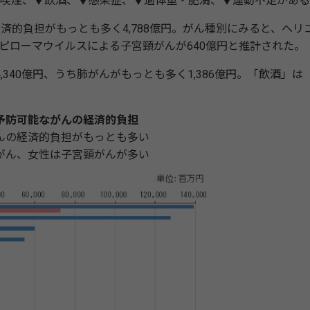
喫煙、▼飲酒、▼感染症、▼過体重・肥満、▼運動不足がある
的負担がもっとも多く4,788億円。がん種別にみると、ヘリ
パピローマウイルスによる子宮頸がんが640億円と推計された。
40億円、うち肺がんがもっとも多く1,386億円。「飲酒」は
予防可能ながんの経済的負担
んの経済的負担がもっとも多い
がん、女性は子宮頸がんが多い