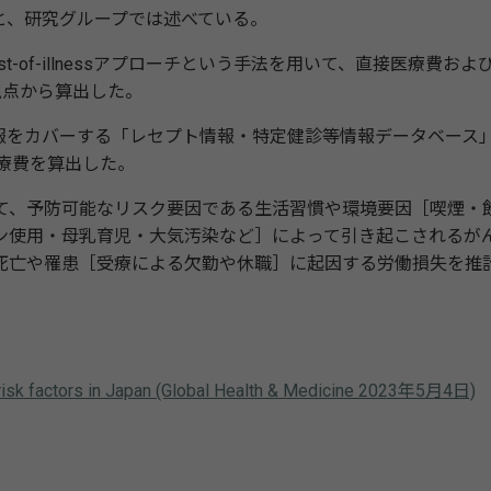
と、研究グループでは述べている。
cost-of-illnessアプローチという手法を用いて、直接医療費およ
視点から算出した。
報をカバーする「レセプト情報・特定健診等情報データベース
医療費を算出した。
いて、予防可能なリスク要因である生活習慣や環境要因［喫煙・
ン使用・母乳育児・大気汚染など］によって引き起こされるが
死亡や罹患［受療による欠勤や休職］に起因する労働損失を推
e risk factors in Japan (Global Health & Medicine 2023年5月4日)