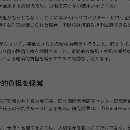
が罹患する疾患のため、労働損失が多い結果が示された。
担がもっとも多く、とくに胃がん(ヘリコバクター・ピロリ菌
、適切な対策が講じられた場合、多額の経済的負担を回避できる
。
頸がんワクチン接種のさらなる積極的勧奨を行うこと、肝炎ウイ
ロリ菌の除菌治療を検討すること、定期的な健診・検診の受診
んによる経済的負担を減らすための有効な手段となる。
済的負担を軽減
研究部の井上真奈美部長、国立国際医療研究センター国際医
研究グループによるもの。研究成果は、「Global Health
、予防・管理することは、大切な命を救うことだけでなく、