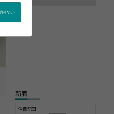
門資格なし）
新着
注目記事