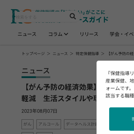
ニュース
コラム
リリース
学会・イベ
トップページ
ニュース
特定保健指導
【がん予防の経
ニュース
『保健指導
産業保健、
【がん予防の経済効果】 がんのリ
ォームです。
該当する職
軽減 生活スタイルや環境の改善
2023年08月07日
がん
アルコール
データヘルス計画
地域保健
女