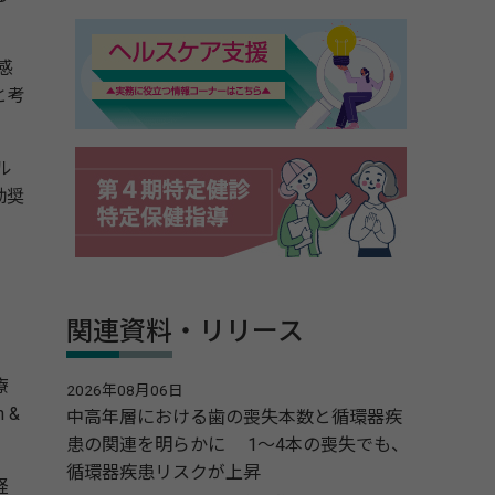
感
と考
ル
勧奨
関連資料・リリース
療
2026年08月06日
 &
中高年層における歯の喪失本数と循環器疾
患の関連を明らかに 1～4本の喪失でも、
循環器疾患リスクが上昇
経