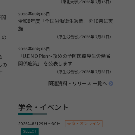
（東北大学／2026年 7月15日）
2026年08月06日
び間
令和8年度「全国労働衛生週間」を10月に実
施
（厚生労働省／2026年 7月31日）
」の
2026年08月06日
「U.E.N.O.Plan～攻めの予防医療厚生労働省
飲
関係施策」 を公表します
んの
（厚生労働省／2026年 7月23日）
計
関連資料・リリース 一覧へ
学会・イベント
2026年8月29日～30日
東京・オンライン
SELECT