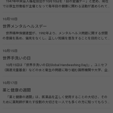
1947年中央盲人福祉協会が10月10日を「目の愛護デー」と定め、現在
では厚生労働省が主催となって毎年目の健康に関わる活動が進められて
います。皆様も目の愛護デーをきっかけに目を大切にすることについて考
えてみませんか。 関連リンク 目の愛護デー（公益社団法人 日本眼科医
10月10日
会）
世界メンタルヘルスデー
世界精神保健連盟が、1992年より、メンタルヘルス問題に関する世間
の意識を高め、偏見をなくし、正しい知識を普及することを目的として、
10月10日を「世界メンタルヘルスデー」と定めました。その後、世界保
健機関（WHO）も協賛し、正式な国際デー（国際記念日）とされていま
10月15日
す。 関連リンク 世界メンタルヘルスデー（厚生労働省） 働く人のメンタ
世界手洗いの日
ルヘルス・ポータルサイト「こころの耳」（厚生労働省）
10月15日は「世界手洗いの日(Global Handwashing Day)」。ユニセフ
（国連児童基金）などの水と衛生の問題に取り組む国際機関や大学、企
業などによって定められ、世界各国でせっけんを使った正しい手洗いを
広める活動が行われています。下痢や肺炎を防ぎ、子どもたちの命を守る
10月17日
ことを目的としています。 関連リンク 世界手洗いの日（ユニセフ）
薬と健康の週間
「薬と健康の週間」は、医薬品を正しく使用することの大切さ、その
ために薬剤師が果たす役割の大切さを一人でも多くの方に知ってもらう
ために、ポスターなどを用いて積極的な啓発活動を行う週間です。 関連
リンク 薬と健康の週間（公益社団法人 日本薬剤師会） 連載「働く人に