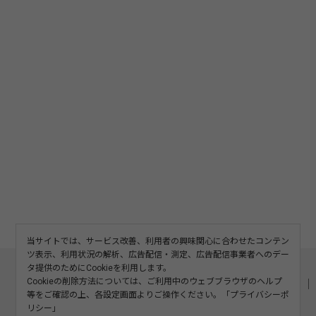
当サイトでは、サービス改善、利用者の興味関心に合わせたコンテン
ツ表示、利用状況の解析、広告配信・測定、広告配信事業者へのデー
このサイトについて
利用規約
広告掲載
タ提供のためにCookieを利用します。
Cookieの削除方法については、ご利用中のウェブブラウザのヘルプ
記事の二次利用について
プライバシーポリシー
お問い合わせ
等をご確認の上、各設定画面よりご操作ください。「
プライバシーポ
運営会社
リシー
」