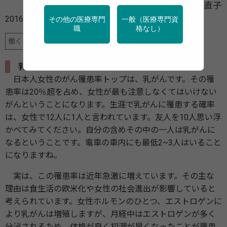
辻 直子
2016年01月22日
その他の医療専門
一般（医療専門資
職
格なし）
働く女性と乳がん -がん治療と乳房再建のいま
乳がんの罹患率
日本人女性のがん罹患率トップは、乳がんです。その罹
患率は20％超を占め、女性が最も注意しなくてはいけない
がんということになります。生涯で乳がんに罹患する確率
は、女性で12人に1人と言われています。友人を10人思い浮
かべてみてください。自分の含めその中の一人は乳がんに
なるということです。電車の車内にも最低2~3人はいること
になりますね。
実は、この罹患率は近年急激に増えています。その主な
理由は食生活の欧米化や女性の社会進出が影響していると
考えられています。女性ホルモンのひとつ、エストロゲンに
より乳がんは増殖しますが、月経中はエストロゲンが多く
分泌されるため、体格が良く初潮が早くなったことが罹患