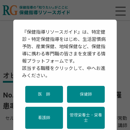
『保健指導リソースガイド』は、特定健
診・特定保健指導をはじめ、生活習慣病
予防、産業保健、地域保健など、保健指
導に携わる専門職の皆さまを支援する情
報プラットフォームです。
該当する職種をクリックして、中へお進
オピニオン
みください。
No.1 乳がんの今 -他人事ではない高罹
医 師
保健師
患率-
管理栄養士・栄養
セルポートクリニック横浜
医師、 杏林大学形成外科非常勤
看護師
士
講師