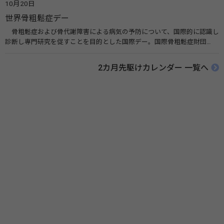
10月20日
伝えたい！薬との付き合い方」（保健指導リソースガイド）
世界骨粗鬆症デー
骨粗鬆症および骨代謝障害による病気の予防について、国際的に認識し
診断し専門研究を促すことを目的とした国際デー。国際骨粗鬆症財団
（IOF）により行われ、国を挙げて骨粗鬆症に取り組む社会の実現のため
に90を超える国がキャンペーンに参加しています。 関連リンク 公益財団
2カ月先駆けカレンダー 一覧へ
法人 骨粗鬆症財団 世界骨粗鬆症デー（WOD）