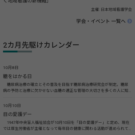
く地域看護の新機軸」
主催: 日本地域看護学会
学会・イベント 一覧へ
2カ月先駆けカレンダー
10月8日
糖をはかる日
糖尿病治療の確立とその普及を目指す糖尿病治療研究会が制定。糖尿
病の予防と治療に欠かせない血糖の適正な管理の大切さを多くの人に知
ってもらうのが目的。糖尿病ネットワークなどのウエブサイトを活用し
た啓発活動を行う。 関連リンク 糖尿病治療研究会40年の歩み（糖尿病治
10月10日
療研究会） 糖尿病ネットワーク
目の愛護デー
1947年中央盲人福祉協会が10月10日を「目の愛護デー」と定め、現在
では厚生労働省が主催となって毎年目の健康に関わる活動が進められて
います。皆様も目の愛護デーをきっかけに目を大切にすることについて考