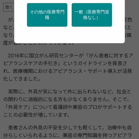
働く人のがん対策
その他の医療専門
一般（医療専門資
職
格なし）
がん治療の副作用に伴う手術跡、脱毛、皮膚や爪の変色
など、外見が変化することは患者さんに大きなストレスと
なり、特に女性にとっては吐き気やしびれなどよりも苦痛
度が高いことがわかっています。
2016年に国立がん研究センターが「がん患者に対するア
ピアランスケアの手引き」というガイドラインを発表さ
れ、医療機関におけるアピアランス・サポート導入が活発
化してきました。
実際に、外見が気になって外に出られないなど、社会と
の関わりに消極的になる方も少なくありません。そこで、
「外見ケア」について看護師や美容のプロがサポートする
ことの必要性が増しています。
患者さんの外見の不安を少しでも軽くして、治療中も自
分らしくいられるように、美容の専門知識を持つアピアラ