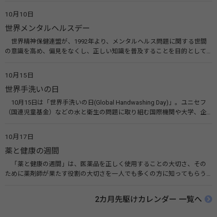
えてみませんか。 関連リンク 目の愛護デー（公益社団法人 日本眼科医
10月10日
会）
世界メンタルヘルスデー
世界精神保健連盟が、1992年より、メンタルヘルス問題に関する世間
の意識を高め、偏見をなくし、正しい知識を普及することを目的として、
10月10日を「世界メンタルヘルスデー」と定めました。その後、世界保
健機関（WHO）も協賛し、正式な国際デー（国際記念日）とされていま
10月15日
す。 関連リンク 世界メンタルヘルスデー（厚生労働省） 働く人のメンタ
世界手洗いの日
ルヘルス・ポータルサイト「こころの耳」（厚生労働省）
10月15日は「世界手洗いの日(Global Handwashing Day)」。ユニセフ
（国連児童基金）などの水と衛生の問題に取り組む国際機関や大学、企
業などによって定められ、世界各国でせっけんを使った正しい手洗いを
広める活動が行われています。下痢や肺炎を防ぎ、子どもたちの命を守る
10月17日
ことを目的としています。 関連リンク 世界手洗いの日（ユニセフ）
薬と健康の週間
「薬と健康の週間」は、医薬品を正しく使用することの大切さ、その
ために薬剤師が果たす役割の大切さを一人でも多くの方に知ってもらう
ために、ポスターなどを用いて積極的な啓発活動を行う週間です。 関連
リンク 薬と健康の週間（公益社団法人 日本薬剤師会） 連載「働く人に
2カ月先駆けカレンダー 一覧へ
伝えたい！薬との付き合い方」（保健指導リソースガイド）