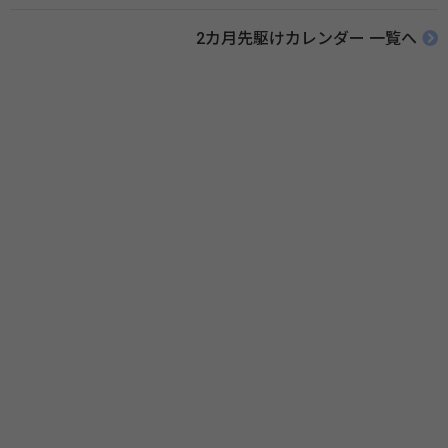
ために、ポスターなどを用いて積極的な啓発活動を行う週間です。 関連
リンク 薬と健康の週間（公益社団法人 日本薬剤師会） 連載「働く人に
2カ月先駆けカレンダー 一覧へ
伝えたい！薬との付き合い方」（保健指導リソースガイド）