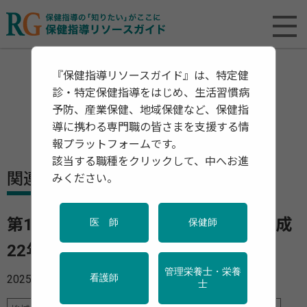
『保健指導リソースガイド』は、特定健
診・特定保健指導をはじめ、生活習慣病
予防、産業保健、地域保健など、保健指
導に携わる専門職の皆さまを支援する情
報プラットフォームです。
該当する職種をクリックして、中へお進
関連資料・リリース
みください。
第14回「21世紀出生児縦断調査（平成
医 師
保健師
22年出生児）」の概況
管理栄養士・栄養
2025年05月22日
看護師
士