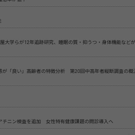
性
古屋大学らが12年追跡研究、睡眠の質・抑うつ・身体機能など
感が「良い」高齢者の特徴分析 第20回中高年者縦断調査の概
アチニン検査を追加 女性特有健康課題の問診導入へ