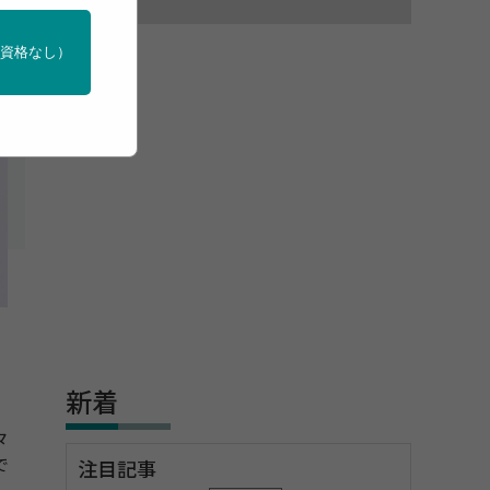
門資格なし）
新着
々
で
注目記事