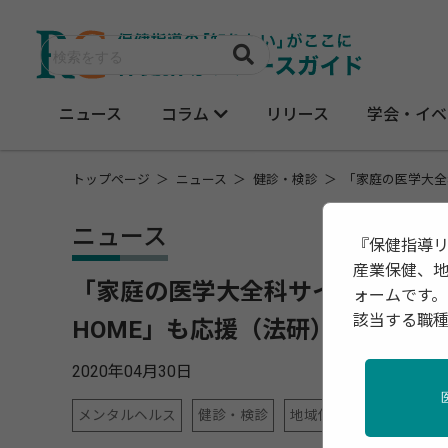
ニュース
コラム
リリース
学会・イベ
トップページ
ニュース
健診・検診
「家庭の医学大全
ニュース
『保健指導
産業保健、
「家庭の医学大全科サイト」でエク
ォームです。
該当する職
HOME」も応援（法研）
2020年04月30日
メンタルヘルス
健診・検診
地域保健
栄養
運動