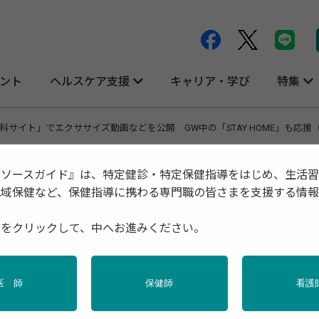
ント
ヘルスケア支援
キャリア・学び
特集
科サイト」でエクササイズ動画などを公開 GW中の「STAY HOME」も応援
リソースガイド』は、特定健診・特定保健指導をはじめ、生活
地域保健など、保健指導に携わる専門職の皆さまを支援する情
ササイズ動画などを公開 GW中の「STA
種をクリックして、中へお進みください。
医 師
保健師
看護