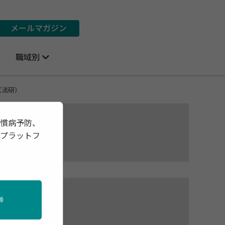
メールマガジン
職域別
（法研）
習慣病予防、
報プラットフ
Y
師