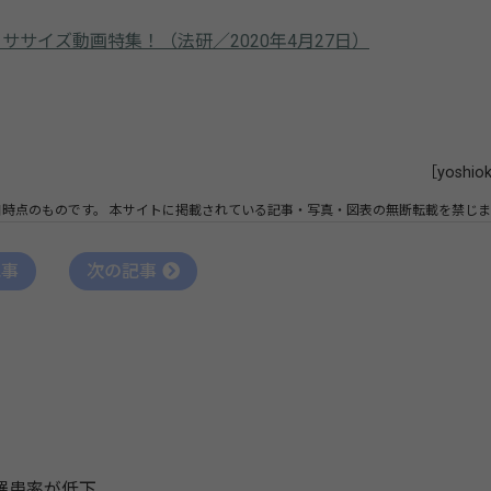
クササイズ動画特集！（法研／2020年4月27日）
［yoshio
日時点のものです。
本サイトに掲載されている記事・写真・図表の無断転載を禁じま
記事
次の記事
罹患率が低下