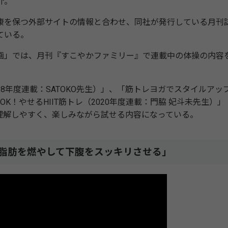
介。
康を保つ外部サイトの情報と合わせ、同社が発行している月刊
ている。
」では、月刊『すこやかファミリー』で連載中の体操の内容
8年度連載：SATOKO先生）」、「筋トレヨガでスタイルアッ
K！やせるHIIT筋トレ（2020年度連載：門脇 妃斗未先生）」
理解しやすく、楽しみながら試せる内容になっている。
レ「脂肪を燃やして下腹をスッキリさせる」