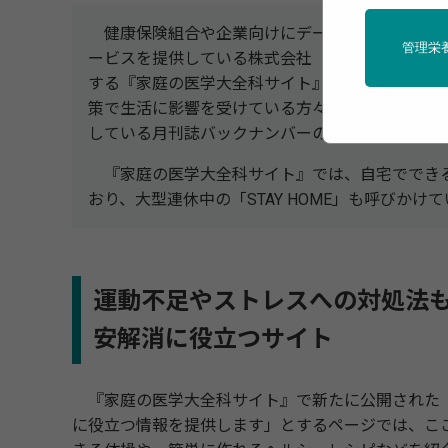
健康保険組合や企業向けにデータヘルス計画に
管理栄
ービスを提供している株式会社「法研」（東京都
する『家庭の医学大全科サイト』において、「新
策で生活に影響を受けている方々に役立つ情報を
している月刊誌バックナンバーの情報や動画など
『家庭の医学大全科サイト』では、自宅ででき
おり、大型連休中の「STAY HOME」も呼びかけ
運動不足やストレスへの対処法
安解消に役立つサイト
『家庭の医学大全科サイト』で新たに公開された「
に役立つ情報を提供します」とするページでは、こ