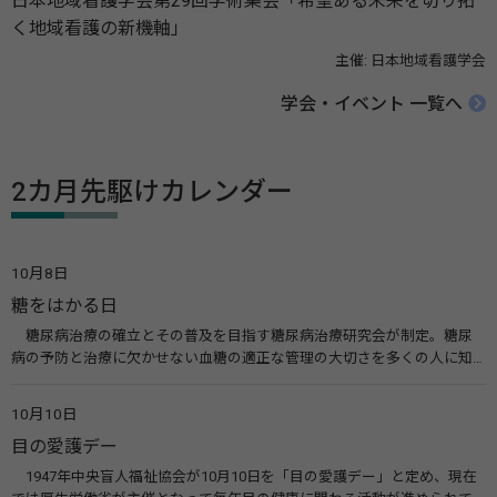
日本地域看護学会第29回学術集会「希望ある未来を切り拓
く地域看護の新機軸」
主催: 日本地域看護学会
学会・イベント 一覧へ
2カ月先駆けカレンダー
10月8日
糖をはかる日
糖尿病治療の確立とその普及を目指す糖尿病治療研究会が制定。糖尿
病の予防と治療に欠かせない血糖の適正な管理の大切さを多くの人に知
ってもらうのが目的。糖尿病ネットワークなどのウエブサイトを活用し
た啓発活動を行う。 関連リンク 糖尿病治療研究会40年の歩み（糖尿病治
10月10日
療研究会） 糖尿病ネットワーク
目の愛護デー
1947年中央盲人福祉協会が10月10日を「目の愛護デー」と定め、現在