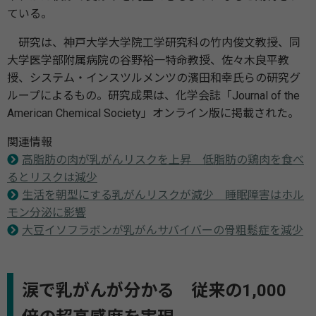
ている。
研究は、神⼾⼤学⼤学院⼯学研究科の⽵内俊⽂教授、同
大学医学部附属病院の⾕野裕⼀特命教授、佐々⽊良平教
授、システム・インスツルメンツの濱⽥和幸⽒らの研究グ
ループによるもの。研究成果は、化学会誌「Journal of the
American Chemical Society」オンライン版に掲載された。
関連情報
高脂肪の肉が乳がんリスクを上昇 低脂肪の鶏肉を食べ
るとリスクは減少
生活を朝型にする乳がんリスクが減少 睡眠障害はホル
モン分泌に影響
大豆イソフラボンが乳がんサバイバーの骨粗鬆症を減少
涙で乳がんが分かる 従来の1,000