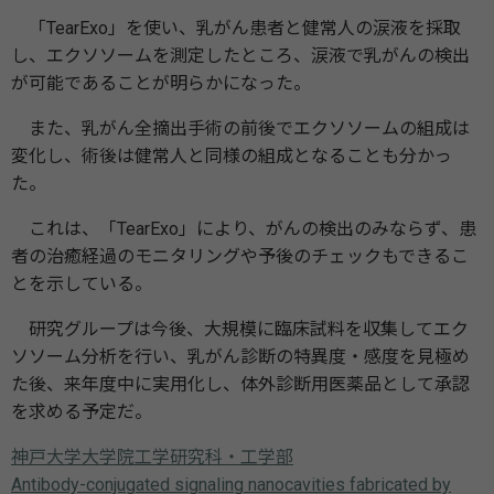
「TearExo」を使い、乳がん患者と健常⼈の涙液を採取
し、エクソソームを測定したところ、涙液で乳がんの検出
が可能であることが明らかになった。
また、乳がん全摘出⼿術の前後でエクソソームの組成は
変化し、術後は健常⼈と同様の組成となることも分かっ
た。
これは、「TearExo」により、がんの検出のみならず、患
者の治癒経過のモニタリングや予後のチェックもできるこ
とを⽰している。
研究グループは今後、⼤規模に臨床試料を収集してエク
ソソーム分析を⾏い、乳がん診断の特異度・感度を⾒極め
た後、来年度中に実⽤化し、体外診断⽤医薬品として承認
を求める予定だ。
神戸大学大学院工学研究科・工学部
Antibody-conjugated signaling nanocavities fabricated by