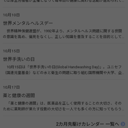
では厚生労働省が主催となって毎年目の健康に関わる活動が進められて
います。皆様も目の愛護デーをきっかけに目を大切にすることについて考
えてみませんか。 関連リンク 目の愛護デー（公益社団法人 日本眼科医
10月10日
会）
世界メンタルヘルスデー
世界精神保健連盟が、1992年より、メンタルヘルス問題に関する世間
の意識を高め、偏見をなくし、正しい知識を普及することを目的として、
10月10日を「世界メンタルヘルスデー」と定めました。その後、世界保
健機関（WHO）も協賛し、正式な国際デー（国際記念日）とされていま
10月15日
す。 関連リンク 世界メンタルヘルスデー（厚生労働省） 働く人のメンタ
世界手洗いの日
ルヘルス・ポータルサイト「こころの耳」（厚生労働省）
10月15日は「世界手洗いの日(Global Handwashing Day)」。ユニセフ
（国連児童基金）などの水と衛生の問題に取り組む国際機関や大学、企
業などによって定められ、世界各国でせっけんを使った正しい手洗いを
広める活動が行われています。下痢や肺炎を防ぎ、子どもたちの命を守る
10月17日
ことを目的としています。 関連リンク 世界手洗いの日（ユニセフ）
薬と健康の週間
「薬と健康の週間」は、医薬品を正しく使用することの大切さ、その
ために薬剤師が果たす役割の大切さを一人でも多くの方に知ってもらう
ために、ポスターなどを用いて積極的な啓発活動を行う週間です。 関連
リンク 薬と健康の週間（公益社団法人 日本薬剤師会） 連載「働く人に
2カ月先駆けカレンダー 一覧へ
伝えたい！薬との付き合い方」（保健指導リソースガイド）