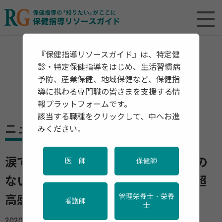
『保健指導リソースガイド』は、特定健
診・特定保健指導をはじめ、生活習慣病
予防、産業保健、地域保健など、保健指
導に携わる専門職の皆さまを支援する情
報プラットフォームです。
該当する職種をクリックして、中へお進
ニュース
みください。
涙で乳がんを早期発見 簡単で痛みの
医 師
保健師
ない検査を可能に エクソソームを超
管理栄養士・栄養
高感度で検出
看護師
士
2020年06月02日