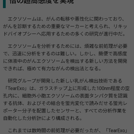
倍の超⾼感度を実現
エクソソームは、がんの転移や悪性化に関わっており、
がんを診断するための重要なマーカーと考えられ、リキッ
ドバイオプシーへ応⽤するための多くの研究が進行中だ。
エクソソームを分析するためには、煩雑な前処理が必要
で、迅速に分析をするのは難しい。しかし、簡便で⾼感度
に体液中のがんエクソソームを検出する新しい⽅法を開発
できれば、極めて有⼒ながんの検出法となる。
研究グループが開発した新しい乳がん検出技術である
「TearExo」は、ガラスチップ上に形成した100nm程度の空
孔内に、細胞外⼩胞エクソソームの表⾯タンパク質を認識
する抗体、およびその結合を蛍光変化で読みだせる蛍光レ
ポーター分⼦を配置したセンサーと、すべての分析作業を
⾃動化した分析計により構成される。
これまでは数時間の前処理が必要だったが、「TearExo」