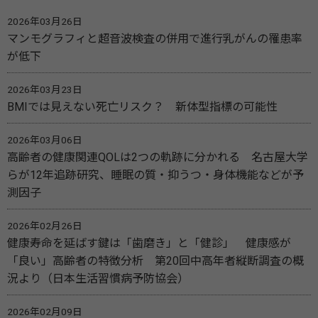
2026年03月26日
マンモグラフィと超音波検査の併用で進行乳がんの罹患率
が低下
2026年03月23日
BMIでは見えない死亡リスク？ 新体型指標の可能性
2026年03月06日
高齢者の健康関連QOLは2つの軌跡に分かれる 名古屋大学
らが12年追跡研究、睡眠の質・抑うつ・身体機能などが予
測因子
2026年02月26日
健康寿命を延ばす鍵は「歯磨き」と「健診」 健康感が
「良い」高齢者の特徴分析 第20回中高年者縦断調査の概
況より（日本生活習慣病予防協会）
2026年02月09日