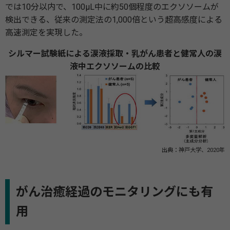
では10分以内で、100µL中に約50個程度のエクソソームが
検出できる、従来の測定法の1,000倍という超⾼感度による
⾼速測定を実現した。
シルマー試験紙による涙液採取・乳がん患者と健常⼈の涙
液中エクソソームの⽐較
出典：神⼾⼤学、2020年
がん治癒経過のモニタリングにも有
用