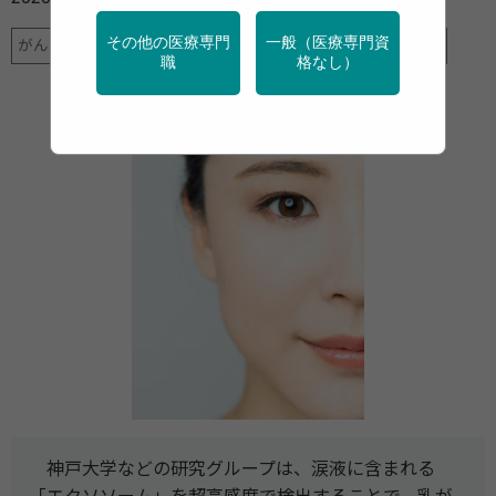
その他の医療専門
一般（医療専門資
がん
健診・検診
地域保健
特定保健指導
産業保健
職
格なし）
神⼾⼤学などの研究グループは、涙液に含まれる