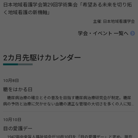
日本地域看護学会第29回学術集会「希望ある未来を切り拓
く地域看護の新機軸」
主催: 日本地域看護学会
学会・イベント 一覧へ
2カ月先駆けカレンダー
10月8日
糖をはかる日
糖尿病治療の確立とその普及を目指す糖尿病治療研究会が制定。糖尿
病の予防と治療に欠かせない血糖の適正な管理の大切さを多くの人に知
ってもらうのが目的。糖尿病ネットワークなどのウエブサイトを活用し
た啓発活動を行う。 関連リンク 糖尿病治療研究会40年の歩み（糖尿病治
10月10日
療研究会） 糖尿病ネットワーク
目の愛護デー
1947年中央盲人福祉協会が10月10日を「目の愛護デー」と定め、現在