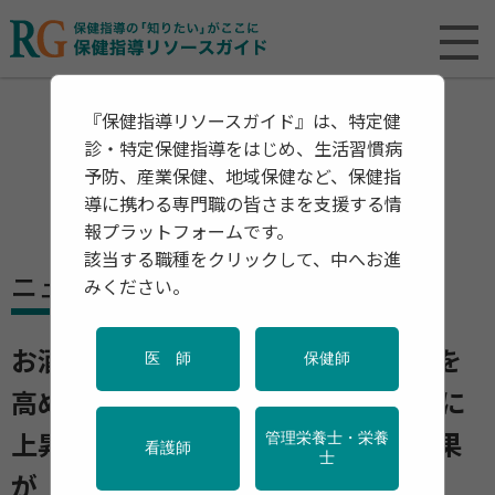
『保健指導リソースガイド』は、特定健
診・特定保健指導をはじめ、生活習慣病
予防、産業保健、地域保健など、保健指
導に携わる専門職の皆さまを支援する情
報プラットフォームです。
該当する職種をクリックして、中へお進
ニュース
みください。
お酒とタバコは「食道がん」リスクを
医 師
保健師
高め合う 両方あるとリスクは17倍に
管理栄養士・栄養
上昇 片方を止めただけでも予防効果
看護師
士
が