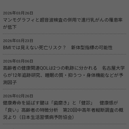
2026年03月26日
マンモグラフィと超音波検査の併用で進行乳がんの罹患率
が低下
2026年03月23日
BMIでは見えない死亡リスク？ 新体型指標の可能性
2026年03月06日
高齢者の健康関連QOLは2つの軌跡に分かれる 名古屋大学
らが12年追跡研究、睡眠の質・抑うつ・身体機能などが予
測因子
2026年02月26日
健康寿命を延ばす鍵は「歯磨き」と「健診」 健康感が
「良い」高齢者の特徴分析 第20回中高年者縦断調査の概
況より（日本生活習慣病予防協会）