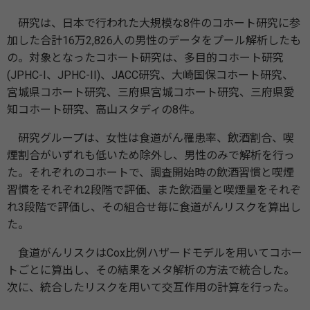
研究は、日本で行われた大規模な8件のコホート研究に参
加した合計16万2,826人の男性のデータをプール解析したも
の。対象となったコホート研究は、多目的コホート研究
(JPHC-I、JPHC-II)、JACC研究、大崎国保コホート研究、
宮城県コホート研究、三府県宮城コホート研究、三府県愛
知コホート研究、高山スタディの8件。
研究グループは、女性は食道がん罹患率、飲酒割合、喫
煙割合がいずれも低いため除外し、男性のみで解析を行っ
た。それぞれのコホートで、調査開始時の飲酒習慣と喫煙
習慣をそれぞれ2段階で評価、また飲酒量と喫煙量をそれぞ
れ3段階で評価し、その組合せ毎に食道がんリスクを算出し
た。
食道がんリスクはCox比例ハザードモデルを用いてコホー
トごとに算出し、その結果をメタ解析の方法で統合した。
次に、統合したリスクを用いて交互作用の計算を行った。