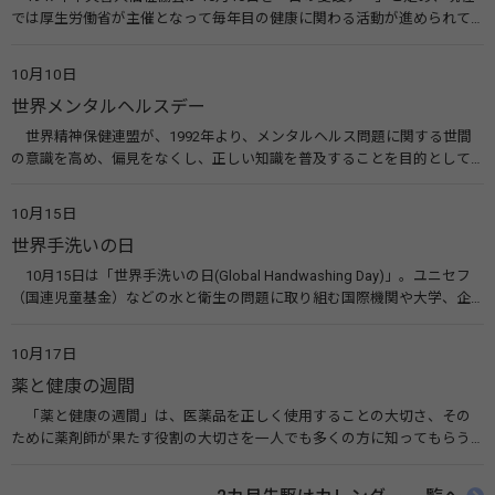
では厚生労働省が主催となって毎年目の健康に関わる活動が進められて
います。皆様も目の愛護デーをきっかけに目を大切にすることについて考
えてみませんか。 関連リンク 目の愛護デー（公益社団法人 日本眼科医
10月10日
会）
世界メンタルヘルスデー
世界精神保健連盟が、1992年より、メンタルヘルス問題に関する世間
の意識を高め、偏見をなくし、正しい知識を普及することを目的として、
10月10日を「世界メンタルヘルスデー」と定めました。その後、世界保
健機関（WHO）も協賛し、正式な国際デー（国際記念日）とされていま
10月15日
す。 関連リンク 世界メンタルヘルスデー（厚生労働省） 働く人のメンタ
世界手洗いの日
ルヘルス・ポータルサイト「こころの耳」（厚生労働省）
10月15日は「世界手洗いの日(Global Handwashing Day)」。ユニセフ
（国連児童基金）などの水と衛生の問題に取り組む国際機関や大学、企
業などによって定められ、世界各国でせっけんを使った正しい手洗いを
広める活動が行われています。下痢や肺炎を防ぎ、子どもたちの命を守る
10月17日
ことを目的としています。 関連リンク 世界手洗いの日（ユニセフ）
薬と健康の週間
「薬と健康の週間」は、医薬品を正しく使用することの大切さ、その
ために薬剤師が果たす役割の大切さを一人でも多くの方に知ってもらう
ために、ポスターなどを用いて積極的な啓発活動を行う週間です。 関連
リンク 薬と健康の週間（公益社団法人 日本薬剤師会） 連載「働く人に