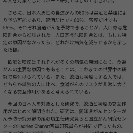
本人を対象としたコホート研究ではじめて示された。
さらに、日本人男性の食道がんの80％は禁酒と禁煙によ
り予防可能であり、禁酒だけでも60％、禁煙だけでも
55％、それぞれ食道がんを予防できることが、人口寄与危
険割合から推測された。人口寄与危険割合とは、もしも特
定の原因がなかったら、どれだけ病気を減らせるかを示し
た指標。
飲酒と喫煙はそれぞれが多くの病気の原因になり、食道
がんの主要な原因でもあることは、これまでの世界中の研
究で裏付けられている。また、飲酒も喫煙もする人では、
どちらか単独の人に比べ、食道がんのリスクが非常に大き
くなる交互作用があると考えられている。
今回の日本人を対象とした研究で、飲酒と喫煙の交互作
用がはじめて解明された。研究は、愛知県がんセンターが
ん予防研究分野の尾瀬功主任研究員らと国立がん研究セン
ターのHadrien Charvat客員研究員らが共同で行ったもの。