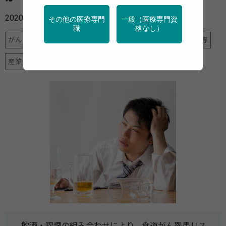
2020年07月07日
その他の医療専門
一般（医療専門資
職
格なし）
がん
アルコール
健診・検診
地域保健
特定保健指導
産業保健
禁煙
調査・統計
飲酒・喫煙の組み合わせにより、食道がん罹患リス