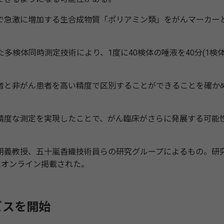
急激に増加する生合成物質「ポリアミン類」をがんマーカー
。
た多検体同時測定技術により、1度に40検体の唾液を40分(1検
と非がん患者を高い精度で区別することができることを確か
度な測定を実現したことで、がん臨床がさらに発展する可能
義教授、五十嵐香織技術員らの研究グループによるもの。研
y A」にオンライン掲載された。
ビスを開始