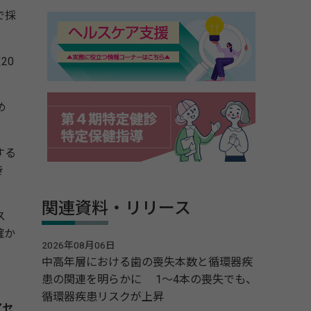
で採
20
め
する
き
関連資料・リリース
ス
確か
2026年08月06日
中高年層における歯の喪失本数と循環器疾
患の関連を明らかに 1～4本の喪失でも、
循環器疾患リスクが上昇
アセ