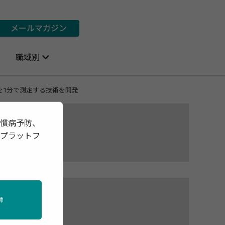
メールマガジン
職域別
を1分で測定する技術を開発
習慣病予防、
報プラットフ
の
師