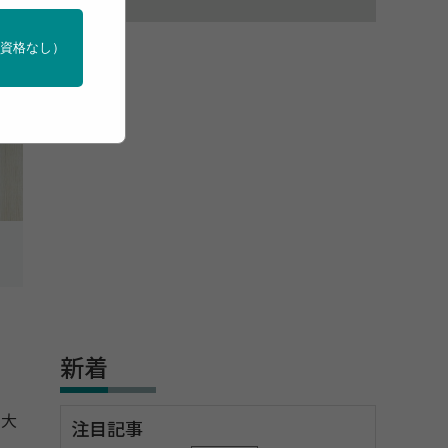
門資格なし）
新着
。大
注目記事