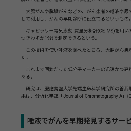
大腸がんや膵臓がんなどの、がん患者の唾液や尿で
して利用し、がんの早期診断に役立てるというもの
キャピラリー電気泳動-質量分析計(CE-MS)を用い
つきわずか1分)で測定できるという。
この技術を使い唾液を調べたところ、大腸がん患者
た。
これまで困難だった低分子マーカーの迅速かつ高精
ある。
研究は、慶應義塾大学先端生命科学研究所の曽我朋
果は、分析化学誌「Journal of Chromatograph
唾液でがんを早期発見するサー