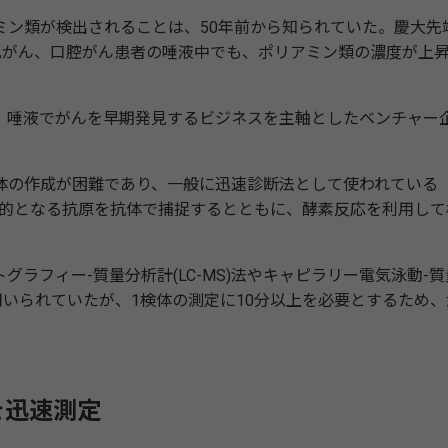
ン類が検出されることは、50年前から知られていた。慶大先
、乳がん、口腔がん患者の唾液中でも、ポリアミン類の濃度が上
唾液でがんを早期発見するビジネスを主軸としたベンチャー
の作成が困難であり、一般に迅速診断法として使われている
れる目的となる抗原を抗体で捕捉するとともに、酵素反応を利用して
。
フィー-質量分析計(LC-MS)法やキャピラリー電気泳動-質
が用いられていたが、1検体の測定に10分以上を必要とするため、
を迅速測定