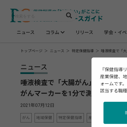
ニュース
コラム
リリース
学会・イベ
トップページ
ニュース
特定保健指導
唾液検査で「大
ニュース
『保健指導
産業保健、
唾液検査で「大腸がん」を高精度
ォームです。
該当する職
がんマーカーを1分で測定する技術
2021年07月12日
がん
地域保健
特定保健指導
産業保健
調査・統