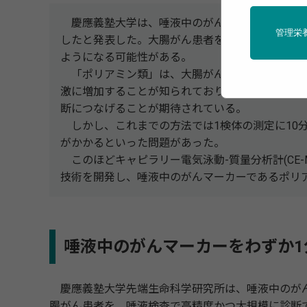
慶應義塾大学は、唾液中のがんマーカーをわずか
管理栄
したと発表した。大腸がん患者を、唾液検査で高
ようになる可能性がある。
「ポリアミン類」は、大腸がんや膵臓がんなど
激に増加することが知られており、がんマーカー
断につなげることが期待されている。
しかし、これまでの方法では1検体の測定に10
がかかるといった問題があった。
このほどキャピラリー電気泳動-質量分析計(CE-
技術を開発し、唾液中のがんマーカーであるポリ
唾液中のがんマーカーをわずか1
慶應義塾大学先端生命科学研究所は、唾液中のがん
腸がん患者を、唾液検査で高精度かつ大規模に診断