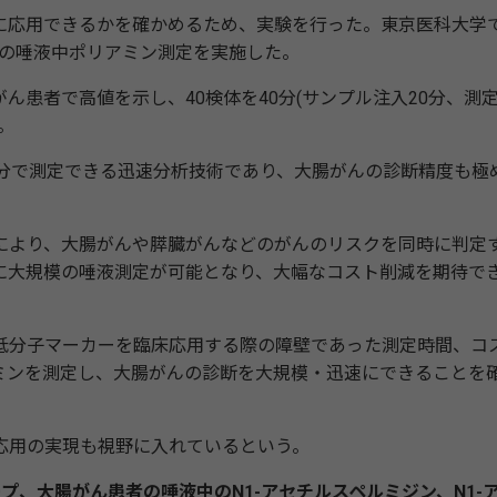
応用できるかを確かめるため、実験を行った。東京医科大学
体の唾液中ポリアミン測定を実施した。
患者で高値を示し、40検体を40分(サンプル注入20分、測定
。
分で測定できる迅速分析技術であり、大腸がんの診断精度も極
より、大腸がんや膵臓がんなどのがんのリスクを同時に判定
に大規模の唾液測定が可能となり、大幅なコスト削減を期待で
、低分子マーカーを臨床応用する際の障壁であった測定時間、コ
ミンを測定し、大腸がんの診断を大規模・迅速にできることを
応用の実現も視野に入れているという。
ープ、大腸がん患者の唾液中のN1-アセチルスペルミジン、N1-