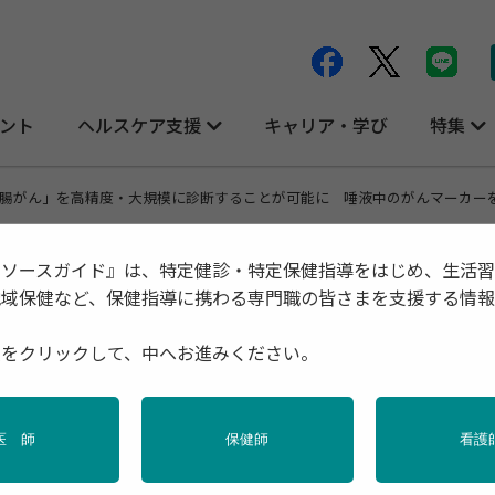
ント
ヘルスケア支援
キャリア・学び
特集
腸がん」を高精度・大規模に診断することが可能に 唾液中のがんマーカー
リソースガイド』は、特定健診・特定保健指導をはじめ、生活
地域保健など、保健指導に携わる専門職の皆さまを支援する情
・大規模に診断することが可能に 唾液中
種をクリックして、中へお進みください。
を開発
医 師
保健師
看護
計