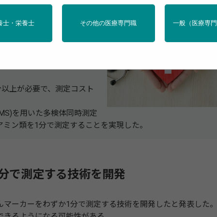
1分で測定する技術を開発
養士・栄養士
その他の医療専門職
一般（医療専
精度かつ大規模に診断できる
の、がん患者の唾液や尿で急
として利用し、がんの早期診
分以上が必要で、測定コスト
MS)を用いた多検体同時測定
アミン類を1分で測定することを実現した。
分で測定する技術を開発
マーカーをわずか1分で測定する技術を開発したと発表した
できるようになる可能性がある。