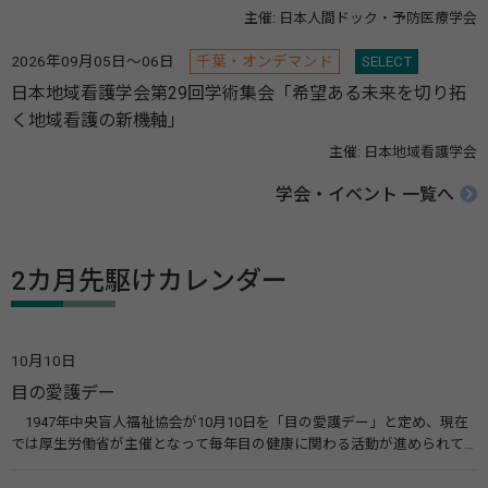
主催: 日本人間ドック・予防医療学会
2026年09月05日～06日
千葉・オンデマンド
SELECT
日本地域看護学会第29回学術集会「希望ある未来を切り拓
く地域看護の新機軸」
主催: 日本地域看護学会
学会・イベント 一覧へ
2カ月先駆けカレンダー
10月10日
目の愛護デー
1947年中央盲人福祉協会が10月10日を「目の愛護デー」と定め、現在
では厚生労働省が主催となって毎年目の健康に関わる活動が進められて
います。皆様も目の愛護デーをきっかけに目を大切にすることについて考
えてみませんか。 関連リンク 目の愛護デー（公益社団法人 日本眼科医