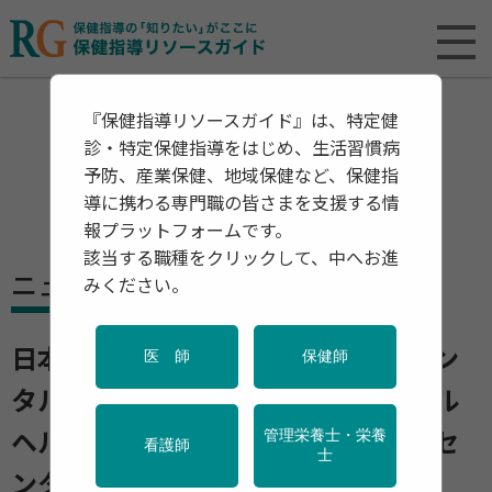
『保健指導リソースガイド』は、特定健
診・特定保健指導をはじめ、生活習慣病
予防、産業保健、地域保健など、保健指
導に携わる専門職の皆さまを支援する情
報プラットフォームです。
該当する職種をクリックして、中へお進
ニュース
みください。
日本初の全世代に対応した「遠隔メン
医 師
保健師
タルヘルスケア」 若年者のメンタル
管理栄養士・栄養
ヘルスに焦点 精神・神経医療研究セ
看護師
士
ンターなど