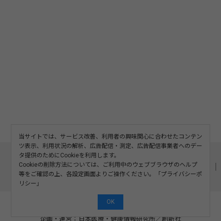
当サイトでは、サービス改善、利用者の興味関心に合わせたコンテン
ツ表示、利用状況の解析、広告配信・測定、広告配信事業者へのデー
このサイトについて
利用規約
広告掲載
タ提供のためにCookieを利用します。
Cookieの削除方法については、ご利用中のウェブブラウザのヘルプ
記事の二次利用について
プライバシーポリシー
お問い合わせ
等をご確認の上、各設定画面よりご操作ください。「
プライバシーポ
運営会社
リシー
」
OK
©2008-2026 SOSHINSHA All Rights Reserved.
企画・運営：日本医療・健康情報研究所
／
創新社