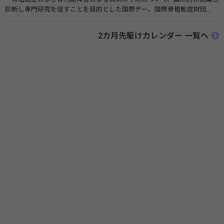
診断し専門研究を促すことを目的とした国際デー。国際骨粗鬆症財団
（IOF）により行われ、国を挙げて骨粗鬆症に取り組む社会の実現のため
に90を超える国がキャンペーンに参加しています。 関連リンク 公益財団
2カ月先駆けカレンダー 一覧へ
法人 骨粗鬆症財団 世界骨粗鬆症デー（WOD）