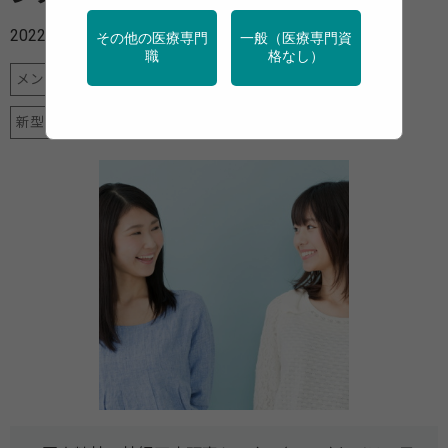
2022年11月14日
その他の医療専門
一般（医療専門資
職
格なし）
メンタルヘルス
地域保健
女性の健康
学校保健
新型コロナ
特定保健指導
産業保健