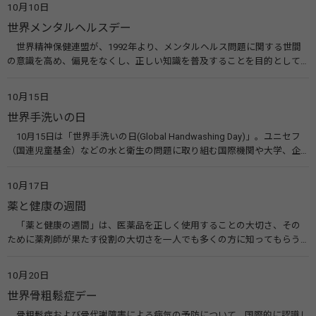
10月10日
会）
世界メンタルヘルスデー
世界精神保健連盟が、1992年より、メンタルヘルス問題に関する世間
の意識を高め、偏見をなくし、正しい知識を普及することを目的として、
10月10日を「世界メンタルヘルスデー」と定めました。その後、世界保
健機関（WHO）も協賛し、正式な国際デー（国際記念日）とされていま
10月15日
す。 関連リンク 世界メンタルヘルスデー（厚生労働省） 働く人のメンタ
世界手洗いの日
ルヘルス・ポータルサイト「こころの耳」（厚生労働省）
10月15日は「世界手洗いの日(Global Handwashing Day)」。ユニセフ
（国連児童基金）などの水と衛生の問題に取り組む国際機関や大学、企
業などによって定められ、世界各国でせっけんを使った正しい手洗いを
広める活動が行われています。下痢や肺炎を防ぎ、子どもたちの命を守る
10月17日
ことを目的としています。 関連リンク 世界手洗いの日（ユニセフ）
薬と健康の週間
「薬と健康の週間」は、医薬品を正しく使用することの大切さ、その
ために薬剤師が果たす役割の大切さを一人でも多くの方に知ってもらう
ために、ポスターなどを用いて積極的な啓発活動を行う週間です。 関連
リンク 薬と健康の週間（公益社団法人 日本薬剤師会） 連載「働く人に
10月20日
伝えたい！薬との付き合い方」（保健指導リソースガイド）
世界骨粗鬆症デー
骨粗鬆症および骨代謝障害による病気の予防について、国際的に認識し