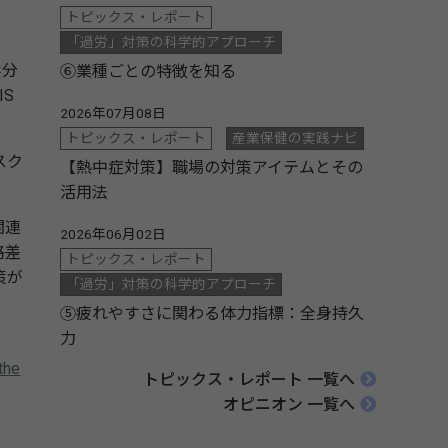
トピックス・レポート
「過労」対策の科学的アプローチ
学分
⑥業種ごとの特徴を知る
S
2026年07月08日
トピックス・レポート
産業保健の実践ナビ
スク
【熱中症対策】職場の対策アイテムとその
活用法
関連
2026年06月02日
格差
トピックス・レポート
策が
「過労」対策の科学的アプローチ
⑤疲れやすさに関わる体力指標：全身持久
力
the
トピックス・レポート 一覧へ
オピニオン 一覧へ