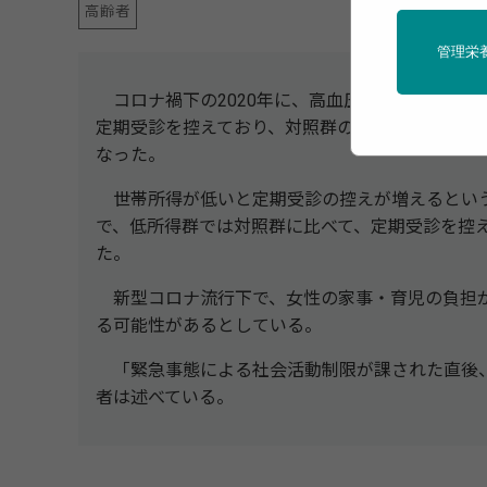
高齢者
管理栄
コロナ禍下の2020年に、高血圧患者のうち、世帯
定期受診を控えており、対照群の8.8%に比べて
なった。
世帯所得が低いと定期受診の控えが増えるとい
で、低所得群では対照群に比べて、定期受診を控える
た。
新型コロナ流行下で、女性の家事・育児の負担
る可能性があるとしている。
「緊急事態による社会活動制限が課された直後、
者は述べている。