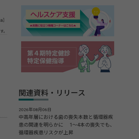
ta］
す。
関連資料・リリース
2026年08月06日
中高年層における歯の喪失本数と循環器疾
患の関連を明らかに 1～4本の喪失でも、
循環器疾患リスクが上昇