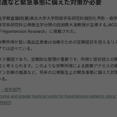
推進など緊急事態に備えた対策が必要
学教室講師(兼)東北大学大学院医学系研究科個別化予防・疫
学系研究科公衆衛生学分野の田淵貴大准教授が主導するJACSI
tension Research」に掲載された。
帯所得が低い高血圧患者は治療のための定期受診を控えるリ
プでは述べている。
ク要因であり、定期的な管理が重要です。所得と受診控えの
ると考えられます。このような世帯所得による医療アクセスの
イン診療の推進など、将来の公衆衛生上の緊急事態に備えた対
いる。
学・疫学部門
ome and regular medical visits for hypertensive patients since 
年1月8日)