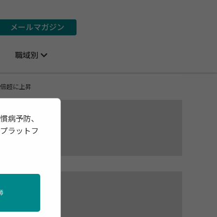
メールマガジン
職域別
3倍超に上昇
習慣病予防、
報プラットフ
控
師