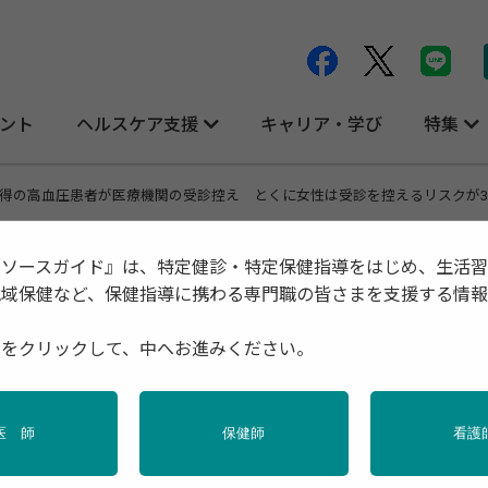
ント
ヘルスケア支援
キャリア・学び
特集
得の高血圧患者が医療機関の受診控え とくに女性は受診を控えるリスクが
リソースガイド』は、特定健診・特定保健指導をはじめ、生活
地域保健など、保健指導に携わる専門職の皆さまを支援する情
医療機関の受診控え とくに女性は受診を
種をクリックして、中へお進みください。
医 師
保健師
看護
染症
新型コロナ
特定保健指導
産業保健
調査・統計