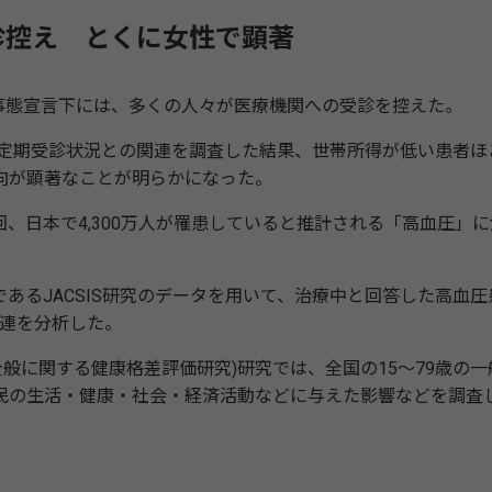
診控え とくに女性で顕著
事態宣言下には、多くの人々が医療機関への受診を控えた。
と定期受診状況との関連を調査した結果、世帯所得が低い患者ほ
向が顕著なことが明らかになった。
日本で4,300万人が罹患していると推計される「高血圧」に
るJACSIS研究のデータを用いて、治療中と回答した高血圧
関連を分析した。
全般に関する健康格差評価研究)研究では、全国の15～79歳の一
が住民の生活・健康・社会・経済活動などに与えた影響などを調査