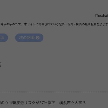
［Teraha
日時点のものです。
本サイトに掲載されている記事・写真・図表の無断転載を禁じま
記事
次の記事
ス
間の心血管疾患リスクが27％低下 横浜市立大学ら