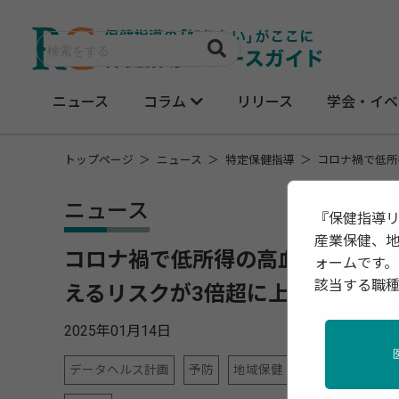
ニュース
コラム
リリース
学会・イベ
トップページ
ニュース
特定保健指導
コロナ禍で低所
ニュース
『保健指導
産業保健、
コロナ禍で低所得の高血圧患者が
ォームです。
該当する職
えるリスクが3倍超に上昇
2025年01月14日
データヘルス計画
予防
地域保健
女性の健康
感