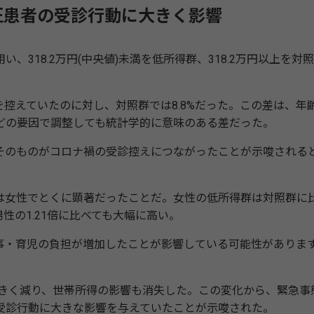
圧患者の受診行動に大きく影響
318.2万円(中央値)未満を低所得群、318.2万円以上を対
診を控えていたのに対し、対照群では8.8%だった。この差は、年
どの要因で調整しても統計学的に意味のある差だった。
のものがコロナ禍の受診控えにつながったことが示唆される
女性でとくに顕著だったことだ。女性の低所得群は対照群に
性の1.21倍に比べても大幅に高い。
・育児の負担が増加したことが影響している可能性がありま
大きく減り、世帯所得の影響も消失した。この変化から、緊急事
受診行動に大きな影響を与えていたことが示唆された。