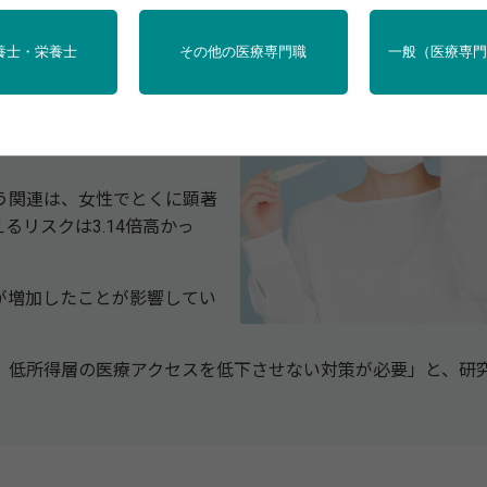
養士・栄養士
その他の医療専門職
一般（医療専
所得が低い患者の19.6％が
大幅に高かったことが明らかに
う関連は、女性でとくに顕著
リスクは3.14倍高かっ
が増加したことが影響してい
低所得層の医療アクセスを低下させない対策が必要」と、研