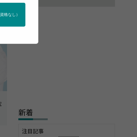
門資格なし）
究
新着
注目記事