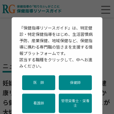
『保健指導リソースガイド』は、特定健
診・特定保健指導をはじめ、生活習慣病
予防、産業保健、地域保健など、保健指
導に携わる専門職の皆さまを支援する情
報プラットフォームです。
該当する職種をクリックして、中へお進
ニュース
みください。
妊娠前の健康的な生活習慣が母子の健
医 師
保健師
康リスクの低下につながる 妊娠前か
管理栄養士・栄養
ら健康的な習慣を1つでも増やすことが
看護師
士
大切 エコチル調査