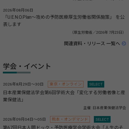
2026年08月06日
「U.E.N.O.Plan～攻めの予防医療厚生労働省関係施策」 を公
表します
（厚生労働省／2026年 7月23日）
関連資料・リリース 一覧へ
学会・イベント
2026年8月29日～30日
東京・オンライン
SELECT
日本産業保健法学会第6回学術大会「変化する労働者像と産
業保健法」
主催: 日本産業保健法学会
2026年09月04日～05日
熊本・オンデマンド
SELECT
第67回日本人間ドック・予防医療学会学術大会「人生のそ