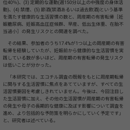
位40％)、(3) 定期的な運動(週150分以上の中強度の身体活
動)、(4) 禁煙、(5) 節酒(禁酒あるいは過去飲酒)という基準
を満たす健康的な生活習慣の数と、周産期の有害転帰［妊
娠糖尿病、妊娠高血圧症候群、早産、低出生体重、在胎不
当過小］の発生リスクとの関連を調べた。
その結果、参加者のうち17.4%が1つ以上の周産期の有害
転帰を経験していたが、妊娠前から健康的な生活習慣を実
践している数が多いほど、周産期の有害転帰の発生リスク
は低いことが分かった。
「本研究では、エコチル調査の既報をもとに周産期転帰
に関与する生活習慣に焦点をあてていますが、すべての生
活習慣要因を考慮しきれていません。今後は、今回注目し
た生活習慣に加え、その他の生活習慣が周産期の有害転帰
の発生や母子の長期的な健康に及ぼす影響について調査を
進め、より包括的な予防策を明らかにしていく予定です」
と、研究者は述べている。