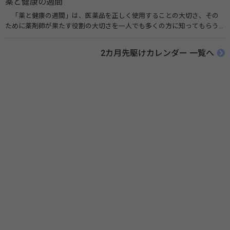
薬と健康の週間
「薬と健康の週間」は、医薬品を正しく使用することの大切さ、その
ために薬剤師が果たす役割の大切さを一人でも多くの方に知ってもらう
ために、ポスターなどを用いて積極的な啓発活動を行う週間です。 関連
リンク 薬と健康の週間（公益社団法人 日本薬剤師会） 連載「働く人に
2カ月先駆けカレンダー 一覧へ
伝えたい！薬との付き合い方」（保健指導リソースガイド）