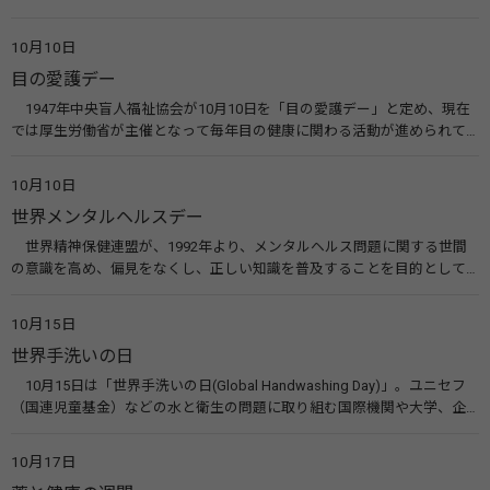
ってもらうのが目的。糖尿病ネットワークなどのウエブサイトを活用し
た啓発活動を行う。 関連リンク 糖尿病治療研究会40年の歩み（糖尿病治
10月10日
療研究会） 糖尿病ネットワーク
目の愛護デー
1947年中央盲人福祉協会が10月10日を「目の愛護デー」と定め、現在
では厚生労働省が主催となって毎年目の健康に関わる活動が進められて
います。皆様も目の愛護デーをきっかけに目を大切にすることについて考
えてみませんか。 関連リンク 目の愛護デー（公益社団法人 日本眼科医
10月10日
会）
世界メンタルヘルスデー
世界精神保健連盟が、1992年より、メンタルヘルス問題に関する世間
の意識を高め、偏見をなくし、正しい知識を普及することを目的として、
10月10日を「世界メンタルヘルスデー」と定めました。その後、世界保
健機関（WHO）も協賛し、正式な国際デー（国際記念日）とされていま
10月15日
す。 関連リンク 世界メンタルヘルスデー（厚生労働省） 働く人のメンタ
世界手洗いの日
ルヘルス・ポータルサイト「こころの耳」（厚生労働省）
10月15日は「世界手洗いの日(Global Handwashing Day)」。ユニセフ
（国連児童基金）などの水と衛生の問題に取り組む国際機関や大学、企
業などによって定められ、世界各国でせっけんを使った正しい手洗いを
広める活動が行われています。下痢や肺炎を防ぎ、子どもたちの命を守る
10月17日
ことを目的としています。 関連リンク 世界手洗いの日（ユニセフ）