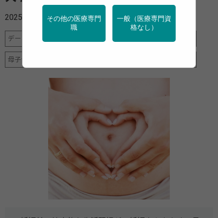
2025年01月14日
その他の医療専門
一般（医療専門資
職
格なし）
データヘルス計画
予防
地域保健
女性の健康
栄養
母子保健
特定保健指導
産業保健
調査・統計
運動