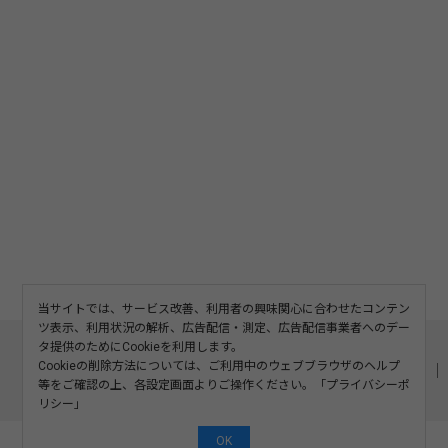
当サイトでは、サービス改善、利用者の興味関心に合わせたコンテン
ツ表示、利用状況の解析、広告配信・測定、広告配信事業者へのデー
このサイトについて
利用規約
広告掲載
タ提供のためにCookieを利用します。
Cookieの削除方法については、ご利用中のウェブブラウザのヘルプ
記事の二次利用について
プライバシーポリシー
お問い合わせ
等をご確認の上、各設定画面よりご操作ください。「
プライバシーポ
運営会社
リシー
」
OK