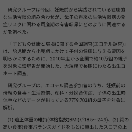
研究グループは今回、妊娠前から実践されている健康的
な生活習慣の組み合わせが、母子の将来の生活習慣病の発
症リスクに関わる周産期の有害転帰にどのように関連する
かを調べた。
「子どもの健康と環境に関する全国調査(エコチル調査)」
は、胎児期から小児期にかけて子供の健康に与える要因を
明らかにするために、2010年度から全国で約10万組の親子
を対象に環境省が開始した、大規模で長期にわたる出生コ
ホート調査。
研究グループは、エコチル調査参加者のうち、妊娠前の
母親の食事・生活習慣、産科・分娩合併症、子供の出生時
体重などのデータが揃っている7万9,703組の母子を対象に
解析。
(1) 適正体重の維持(体格指数(BMI)が18.5～24.9)、(2) 質の
高い食事(食事バランスガイドをもとに算出したスコアの上