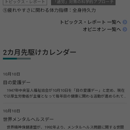
トピックス・レポート
「過労」対策の科学的アプローチ
⑤疲れやすさに関わる体力指標：全身持久力
トピックス・レポート 一覧へ
オピニオン 一覧へ
2カ月先駆けカレンダー
10月10日
目の愛護デー
1947年中央盲人福祉協会が10月10日を「目の愛護デー」と定め、現在
では厚生労働省が主催となって毎年目の健康に関わる活動が進められて
います。皆様も目の愛護デーをきっかけに目を大切にすることについて考
えてみませんか。 関連リンク 目の愛護デー（公益社団法人 日本眼科医
10月10日
会）
世界メンタルヘルスデー
世界精神保健連盟が、1992年より、メンタルヘルス問題に関する世間