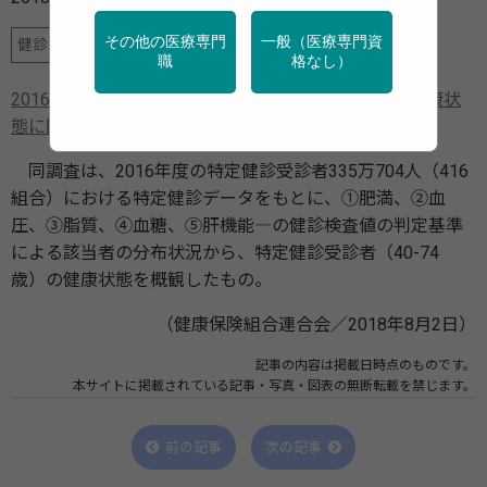
その他の医療専門
一般（医療専門資
健診・検診
栄養
特定保健指導
産業保健
運動
職
格なし）
2016年度健診検査値からみた加入者（40-74歳）の健康状
態に関する調査分析
同調査は、2016年度の特定健診受診者335万704人（416
組合）における特定健診データをもとに、①肥満、②血
圧、③脂質、④血糖、⑤肝機能―の健診検査値の判定基準
による該当者の分布状況から、特定健診受診者（40-74
歳）の健康状態を概観したもの。
（健康保険組合連合会／2018年8月2日）
記事の内容は掲載日時点のものです。
本サイトに掲載されている記事・写真・図表の無断転載を禁じます。
前の記事
次の記事