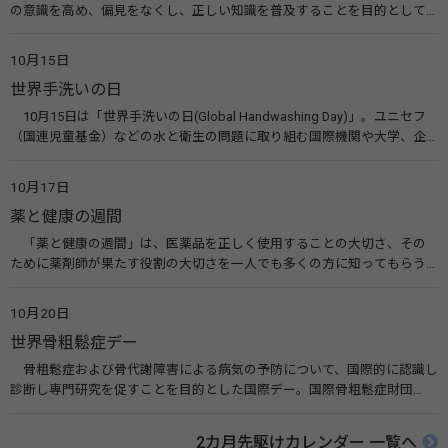
の意識を高め、偏見をなくし、正しい知識を普及することを目的として、
10月10日を「世界メンタルヘルスデー」と定めました。その後、世界保
健機関（WHO）も協賛し、正式な国際デー（国際記念日）とされていま
10月15日
す。 関連リンク 世界メンタルヘルスデー（厚生労働省） 働く人のメンタ
世界手洗いの日
ルヘルス・ポータルサイト「こころの耳」（厚生労働省）
10月15日は「世界手洗いの日(Global Handwashing Day)」。ユニセフ
（国連児童基金）などの水と衛生の問題に取り組む国際機関や大学、企
業などによって定められ、世界各国でせっけんを使った正しい手洗いを
広める活動が行われています。下痢や肺炎を防ぎ、子どもたちの命を守る
10月17日
ことを目的としています。 関連リンク 世界手洗いの日（ユニセフ）
薬と健康の週間
「薬と健康の週間」は、医薬品を正しく使用することの大切さ、その
ために薬剤師が果たす役割の大切さを一人でも多くの方に知ってもらう
ために、ポスターなどを用いて積極的な啓発活動を行う週間です。 関連
リンク 薬と健康の週間（公益社団法人 日本薬剤師会） 連載「働く人に
10月20日
伝えたい！薬との付き合い方」（保健指導リソースガイド）
世界骨粗鬆症デー
骨粗鬆症および骨代謝障害による病気の予防について、国際的に認識し
診断し専門研究を促すことを目的とした国際デー。国際骨粗鬆症財団
（IOF）により行われ、国を挙げて骨粗鬆症に取り組む社会の実現のため
に90を超える国がキャンペーンに参加しています。 関連リンク 公益財団
2カ月先駆けカレンダー 一覧へ