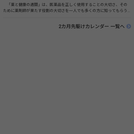
「薬と健康の週間」は、医薬品を正しく使用することの大切さ、その
ために薬剤師が果たす役割の大切さを一人でも多くの方に知ってもらう
ために、ポスターなどを用いて積極的な啓発活動を行う週間です。 関連
リンク 薬と健康の週間（公益社団法人 日本薬剤師会） 連載「働く人に
2カ月先駆けカレンダー 一覧へ
伝えたい！薬との付き合い方」（保健指導リソースガイド）