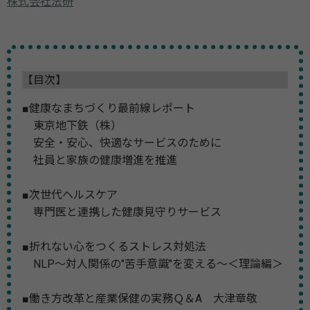
株式会社法研
【目次】
■健康なまちづくり最前線レポート
東京地下鉄（株）
安全・安心、快適なサービスのために
社員と家族の健康増進を推進
■次世代ヘルスケア
専門医と連携した健康見守りサービス
■折れない心をつくるストレス対処法
NLP～対人関係の"苦手意識"を変える～＜理論編＞
■働き方改革と産業保健の実務Ｑ＆A 大津章敬