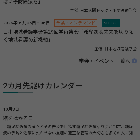
ばに予防医療を」
主催: 日本人間ドック・予防医療学会
2026年09月05日～06日
千葉・オンデマンド
SELECT
日本地域看護学会第29回学術集会「希望ある未来を切り拓
く地域看護の新機軸」
主催: 日本地域看護学会
学会・イベント 一覧へ
2カ月先駆けカレンダー
10月8日
糖をはかる日
糖尿病治療の確立とその普及を目指す糖尿病治療研究会が制定。糖尿
病の予防と治療に欠かせない血糖の適正な管理の大切さを多くの人に知
ってもらうのが目的。糖尿病ネットワークなどのウエブサイトを活用し