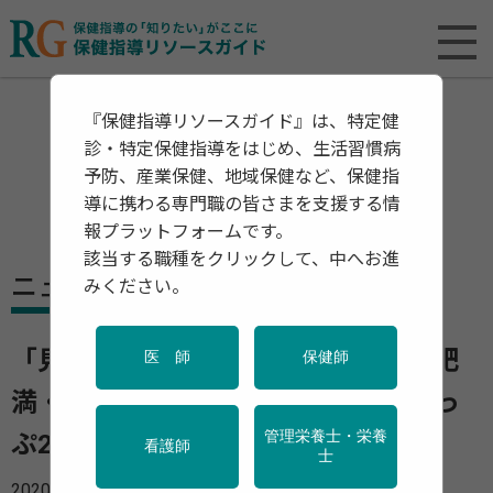
『保健指導リソースガイド』は、特定健
診・特定保健指導をはじめ、生活習慣病
予防、産業保健、地域保健など、保健指
導に携わる専門職の皆さまを支援する情
報プラットフォームです。
該当する職種をクリックして、中へお進
ニュース
みください。
「見た目だけではわからない... 隠れ肥
医 師
保健師
満・隠れ糖尿病を防ぐ！」へるすあっ
管理栄養士・栄養
ぷ21 2月号
看護師
士
2020年02月07日