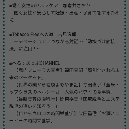
■働く女性のセルフケア 加倉井さおり
働く女性が安心して妊娠・出産・子育てをするため
に
■Tobacco Freeへの道 吉見逸郎
モチベーションにつながる対話～「動機づけ面接
法」に注目！～
■へるすあっぷCHANNEL
【腸内フローラの真実】福田真嗣「層別化される未
来のマーケット」
【世界の国から健康よもやま話】寺田直子「全米ト
ップクラスのヘルシーさ 人気のハワイの食事情」
【最新美容皮膚科学】関東裕美「医療脱毛とエステ
脱毛の違いを知ろう！」
【目からウロコの時間栄養学】柴田重信「お酒とコ
ーヒーの時間栄養学」