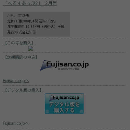
「へるすあっぷ21」2月号
月刊、年12冊
定価(1冊):980円+税 送料112円
年間購読料:12,884円（送料込）＋税
発行:株式会社法研
【この号を購入】
【定期購読の申込】
Fujisan.co.jpへ
【デジタル版の購入】
Fujisan.co.jpへ