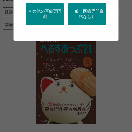
その他の医療専門
一般（医療専門資
健診・検診
地域保健
栄養
特定保健指導
産業保健
職
格なし）
禁煙
運動