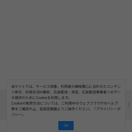
当サイトでは、サービス改善、利用者の興味関心に合わせたコンテン
ツ表示、利用状況の解析、広告配信・測定、広告配信事業者へのデー
このサイトについて
利用規約
広告掲載
タ提供のためにCookieを利用します。
Cookieの削除方法については、ご利用中のウェブブラウザのヘルプ
記事の二次利用について
プライバシーポリシー
お問い合わせ
等をご確認の上、各設定画面よりご操作ください。「
プライバシーポ
運営会社
リシー
」
OK
©2008-2026 SOSHINSHA All Rights Reserved.