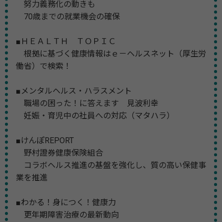
努力義務化の動きも
70歳までの就業機会の確保
■ＨＥＡＬＴＨ ＴＯＰＩＣ
根拠に基づく健康情報はｅ－ヘルスネット（厚生労
働省）で検索！
■メンタルヘルス・ハラスメント
職場の困った！に答えます 見波利幸
妊娠・育児中の社員への対応（マタハラ）
■けんぽREPORT
野村證券健康保険組合
コラボヘルス推進の基盤を強化し、質の高い保健事
業を推進
■わかる！身につく！健康力
更年期障害治療の最新動向