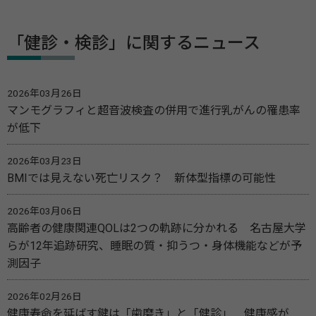
「健診・検診」に関するニュース
2026年03月26日
マンモグラフィと超音波検査の併用で進行乳がんの罹患率
が低下
2026年03月23日
BMIでは見えない死亡リスク？ 新体型指標の可能性
2026年03月06日
高齢者の健康関連QOLは2つの軌跡に分かれる 名古屋大学
らが12年追跡研究、睡眠の質・抑うつ・身体機能などが予
測因子
2026年02月26日
健康寿命を延ばす鍵は「歯磨き」と「健診」 健康感が