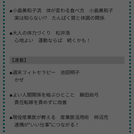
■小島美和子流 体が変わる食べ方 小島美和子
実は知らない!? たんぱく質と体調の関係
■大人の体力づくり 松井浩
心地よい 運動ならば 続くかも！
【連載】
■週末フィトセラピー 池田明子
かぜ
■よい人間関係を結ぶひとこと 藤田尚弓
責任転嫁を責めずに改善
■現役産業医が教える 産業医活用術 柿沼充
連携が"いい仕事"につながる！