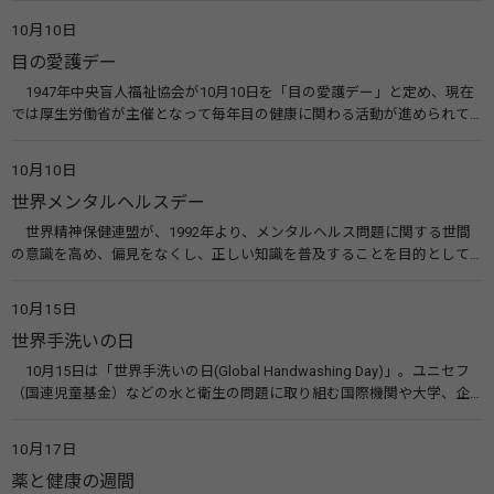
た啓発活動を行う。 関連リンク 糖尿病治療研究会40年の歩み（糖尿病治
10月10日
療研究会） 糖尿病ネットワーク
目の愛護デー
1947年中央盲人福祉協会が10月10日を「目の愛護デー」と定め、現在
では厚生労働省が主催となって毎年目の健康に関わる活動が進められて
います。皆様も目の愛護デーをきっかけに目を大切にすることについて考
えてみませんか。 関連リンク 目の愛護デー（公益社団法人 日本眼科医
10月10日
会）
世界メンタルヘルスデー
世界精神保健連盟が、1992年より、メンタルヘルス問題に関する世間
の意識を高め、偏見をなくし、正しい知識を普及することを目的として、
10月10日を「世界メンタルヘルスデー」と定めました。その後、世界保
健機関（WHO）も協賛し、正式な国際デー（国際記念日）とされていま
10月15日
す。 関連リンク 世界メンタルヘルスデー（厚生労働省） 働く人のメンタ
世界手洗いの日
ルヘルス・ポータルサイト「こころの耳」（厚生労働省）
10月15日は「世界手洗いの日(Global Handwashing Day)」。ユニセフ
（国連児童基金）などの水と衛生の問題に取り組む国際機関や大学、企
業などによって定められ、世界各国でせっけんを使った正しい手洗いを
広める活動が行われています。下痢や肺炎を防ぎ、子どもたちの命を守る
10月17日
ことを目的としています。 関連リンク 世界手洗いの日（ユニセフ）
薬と健康の週間