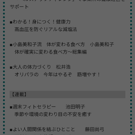
サポート
■わかる！身につく！健康力
高血圧を防ぐリアルな減塩法
■小島美和子流 体が変わる食べ方 小島美和子
体が確実に変わる食べ方～総集編
■大人の体力づくり 松井浩
オリパラの 今年はやるぞ 筋増やす！
【連載】
■週末フィトセラピー 池田明子
季節や環境の変わり目の不安を癒す
■よい人間関係を結ぶひとこと 藤田尚弓