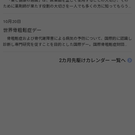
「薬と健康の週間」は、医薬品を正しく使用することの大切さ、その
ために薬剤師が果たす役割の大切さを一人でも多くの方に知ってもらう
ために、ポスターなどを用いて積極的な啓発活動を行う週間です。 関連
リンク 薬と健康の週間（公益社団法人 日本薬剤師会） 連載「働く人に
10月20日
伝えたい！薬との付き合い方」（保健指導リソースガイド）
世界骨粗鬆症デー
骨粗鬆症および骨代謝障害による病気の予防について、国際的に認識し
診断し専門研究を促すことを目的とした国際デー。国際骨粗鬆症財団
（IOF）により行われ、国を挙げて骨粗鬆症に取り組む社会の実現のため
に90を超える国がキャンペーンに参加しています。 関連リンク 公益財団
2カ月先駆けカレンダー 一覧へ
法人 骨粗鬆症財団 世界骨粗鬆症デー（WOD）