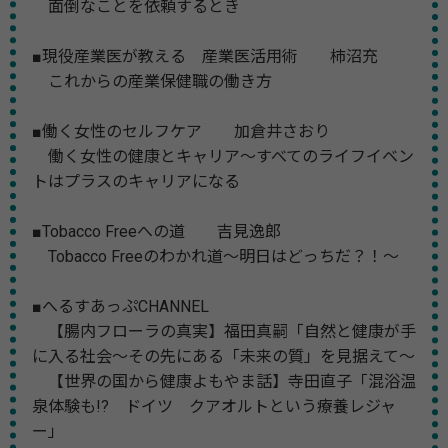
面倒なことを依頼するとき
■現役産業医が教える 産業医活用術 柿沼充
これからの産業保健職の働き方
■働く女性のセルフケア 加倉井さおり
働く女性の健康とキャリア～すべてのライフイベン
トはプラスのキャリアになる
■Tobacco Freeへの道 吉見逸郎
Tobacco Freeのわかれ道～明日はどっちだ？！～
■へるすあっぷCHANNEL
【腸内フローラの真実】福田真嗣「自然と健康が手
に入る社会～その先にある「未来の質」を見据えて～
【世界の国から健康よもやま話】寺田直子「混浴温
泉体験も!? ドイツ クアオルトという療養レジャ
ー」