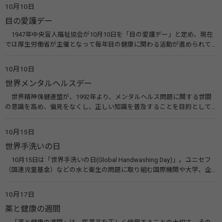
10月10日
目の愛護デー
1947年中央盲人福祉協会が10月10日を「目の愛護デー」と定め、現在
では厚生労働省が主催となって毎年目の健康に関わる活動が進められて
います。皆様も目の愛護デーをきっかけに目を大切にすることについて考
えてみませんか。 関連リンク 目の愛護デー（公益社団法人 日本眼科医
10月10日
会）
世界メンタルヘルスデー
世界精神保健連盟が、1992年より、メンタルヘルス問題に関する世間
の意識を高め、偏見をなくし、正しい知識を普及することを目的として、
10月10日を「世界メンタルヘルスデー」と定めました。その後、世界保
健機関（WHO）も協賛し、正式な国際デー（国際記念日）とされていま
10月15日
す。 関連リンク 世界メンタルヘルスデー（厚生労働省） 働く人のメンタ
世界手洗いの日
ルヘルス・ポータルサイト「こころの耳」（厚生労働省）
10月15日は「世界手洗いの日(Global Handwashing Day)」。ユニセフ
（国連児童基金）などの水と衛生の問題に取り組む国際機関や大学、企
業などによって定められ、世界各国でせっけんを使った正しい手洗いを
広める活動が行われています。下痢や肺炎を防ぎ、子どもたちの命を守る
10月17日
ことを目的としています。 関連リンク 世界手洗いの日（ユニセフ）
薬と健康の週間