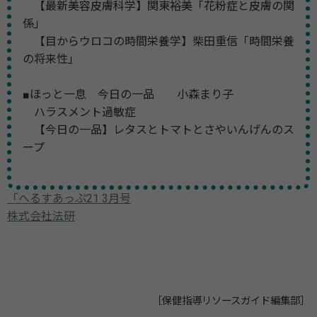
【最新美容皮膚科学】関東裕美「花粉症と皮膚の関
係」
【目からウロコの時間栄養学】柴田重信「時間栄養
の将来性」
■ほっと一息 今日の一品 小森まり子
ハラスメント過敏症
【今日の一品】レタスとトマトとさやいんげんのス
ープ
「へるすあっぷ21 3月号
株式会社法研
［保健指導リソースガイド編集部］