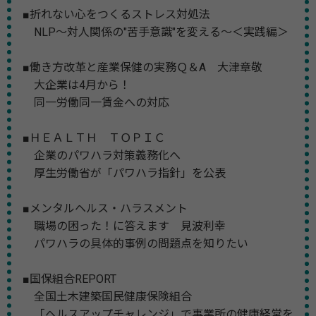
■折れない心をつくるストレス対処法
NLP～対人関係の"苦手意識"を変える～＜実践編＞
■働き方改革と産業保健の実務Ｑ＆A 大津章敬
大企業は4月から！
同一労働同一賃金への対応
■ＨＥＡＬＴＨ ＴＯＰＩＣ
企業のパワハラ対策義務化へ
厚生労働省が「パワハラ指針」を公表
■メンタルヘルス・ハラスメント
職場の困った！に答えます 見波利幸
パワハラの具体的事例の問題点を知りたい
■国保組合REPORT
全国土木建築国民健康保険組合
「ヘルスアップチャレンジ」で事業所の健康経営を