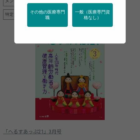
メンタルヘルス
健診・検診
地域保健
栄養
その他の医療専門
一般（医療専門資
特定保健指導
産業保健
禁煙
運動
職
格なし）
「へるすあっぷ21」3月号