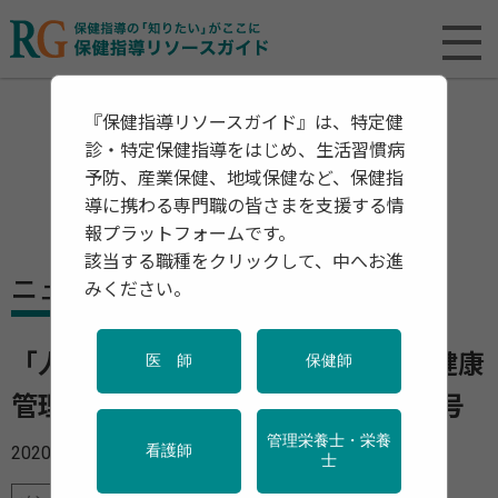
『保健指導リソースガイド』は、特定健
診・特定保健指導をはじめ、生活習慣病
予防、産業保健、地域保健など、保健指
導に携わる専門職の皆さまを支援する情
報プラットフォームです。
該当する職種をクリックして、中へお進
ニュース
みください。
「人生100年時代 高年齢労働者の健康
医 師
保健師
管理と働き方」へるすあっぷ21 3月号
管理栄養士・栄養
2020年03月09日
看護師
士