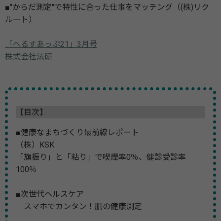
■"からだ測定"で特性に合った仕事をマッチング（(株)リク
ルート）
「へるすあっぷ21」3月号
株式会社法研
【目次】
■健康なまちづくり最前線レポート
（株）KSK
「旗振り」と「粘り」で喫煙率0％、健診受診率
100％
■次世代ヘルスケア
スマホでカンタン！肌の健康測定