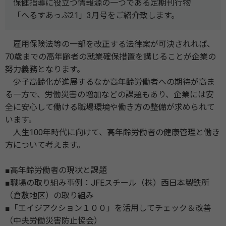
保健指導に役立つ情報源の一つである定期刊行物
「へるすあっぷ21」3月号をご紹介致します。
雇用保険法等の一部を改正する法律案が可決されれば、
70歳までの高年齢者の就業確保措置を講じることが企業の
努力義務となります。
少子高齢化が進展するなか高年齢労働者への期待が高ま
る一方で、労働災害の増加などの課題もあり、企業には安
全に安心して働ける職場環境や働き方の整備が求められて
います。
人生100年時代に向けて、高年齢労働者の健康管理と働き
方について考えます。
■高年齢労働者の現状と課題
■職場の取り組み事例：JFEスチール（株）西日本製鉄所
（倉敷地区）の取り組み
■「エイジアクション１００」を活用してチェック＆改善
（中央労働災害防止協会）