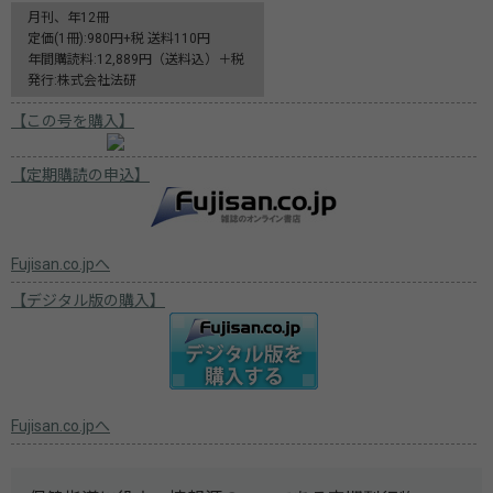
月刊、年12冊
定価(1冊):980円+税 送料110円
年間購読料:12,889円（送料込）＋税
発行:株式会社法研
【この号を購入】
【定期購読の申込】
Fujisan.co.jpへ
【デジタル版の購入】
Fujisan.co.jpへ