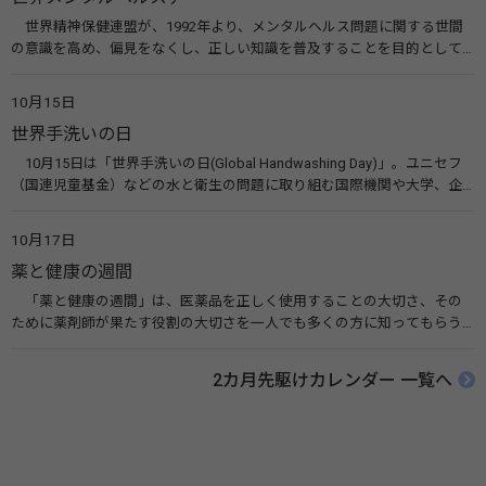
世界精神保健連盟が、1992年より、メンタルヘルス問題に関する世間
の意識を高め、偏見をなくし、正しい知識を普及することを目的として、
10月10日を「世界メンタルヘルスデー」と定めました。その後、世界保
健機関（WHO）も協賛し、正式な国際デー（国際記念日）とされていま
10月15日
す。 関連リンク 世界メンタルヘルスデー（厚生労働省） 働く人のメンタ
世界手洗いの日
ルヘルス・ポータルサイト「こころの耳」（厚生労働省）
10月15日は「世界手洗いの日(Global Handwashing Day)」。ユニセフ
（国連児童基金）などの水と衛生の問題に取り組む国際機関や大学、企
業などによって定められ、世界各国でせっけんを使った正しい手洗いを
広める活動が行われています。下痢や肺炎を防ぎ、子どもたちの命を守る
10月17日
ことを目的としています。 関連リンク 世界手洗いの日（ユニセフ）
薬と健康の週間
「薬と健康の週間」は、医薬品を正しく使用することの大切さ、その
ために薬剤師が果たす役割の大切さを一人でも多くの方に知ってもらう
ために、ポスターなどを用いて積極的な啓発活動を行う週間です。 関連
リンク 薬と健康の週間（公益社団法人 日本薬剤師会） 連載「働く人に
2カ月先駆けカレンダー 一覧へ
伝えたい！薬との付き合い方」（保健指導リソースガイド）