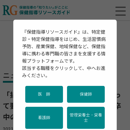
『保健指導リソースガイド』は、特定健
診・特定保健指導をはじめ、生活習慣病
予防、産業保健、地域保健など、保健指
導に携わる専門職の皆さまを支援する情
報プラットフォームです。
該当する職種をクリックして、中へお進
ニュース
みください。
「揚げ物」は肥満やメタボの人にとっ
医 師
保健師
て要注意 食べ過ぎると心臓病や脳卒
管理栄養士・栄養
中のリスクが高まる
看護師
士
2021年02月02日