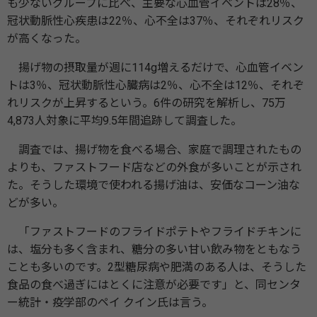
も少ないグループに比べ、主要な心血管イベントは28％、
冠状動脈性心疾患は22％、心不全は37％、それぞれリスク
が高くなった。
揚げ物の摂取量が週に114g増えるだけで、心血管イベン
トは3％、冠状動脈性心臓病は2％、心不全は12％、それぞ
れリスクが上昇するという。6件の研究を解析し、75万
4,873人対象に平均9.5年間追跡して調査した。
調査では、揚げ物を食べる場合、家庭で調理されたもの
よりも、ファストフード店などの外食が多いことが示され
た。そうした環境で使われる揚げ油は、安価なコーン油な
どが多い。
「ファストフードのフライドポテトやフライドチキンに
は、塩分も多く含まれ、糖分の多い甘い飲み物をともなう
ことも多いのです。2型糖尿病や肥満のある人は、そうした
食品の食べ過ぎにはとくに注意が必要です」と、同センタ
ー統計・疫学部のペイ クイン氏は言う。