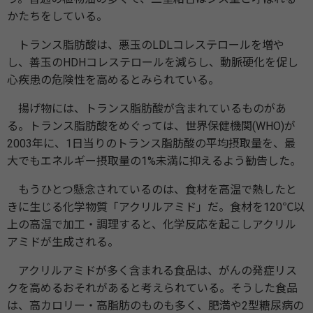
かたちをしている。
トランス脂肪酸は、悪玉のLDLコレステロールを増や
し、善玉のHDHコレステロールを減らし、動脈硬化を促し
心疾患の危険性を高めるとみられている。
揚げ物には、トランス脂肪酸が含まれているものがあ
る。トランス脂肪酸をめぐっては、世界保健機関(WHO)が
2003年に、1日当りのトランス脂肪酸の平均摂取量を、最
大でもエネルギー摂取量の1%未満に抑えるよう勧告した。
もうひとつ懸念されているのは、食材を高温で熱したと
きに生じる化学物質「アクリルアミド」だ。食材を120℃以
上の高温で加工・調理すると、化学反応を起こしアクリル
アミドが生成される。
アクリルアミドが多く含まれる食品は、がんの発症リス
クを高めるおそれがあると考えられている。そうした食品
は、高カロリー・高脂肪のものも多く、肥満や2型糖尿病の