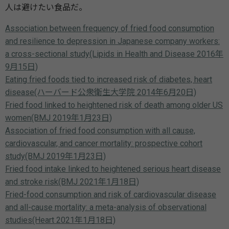
人は避けたい食品だ。
Association between frequency of fried food consumption
and resilience to depression in Japanese company workers:
a cross-sectional study(Lipids in Health and Disease 2016年
9月15日)
Eating fried foods tied to increased risk of diabetes, heart
disease(ハーバード公衆衛生大学院 2014年6月20日)
Fried food linked to heightened risk of death among older US
women(BMJ 2019年1月23日)
Association of fried food consumption with all cause,
cardiovascular, and cancer mortality: prospective cohort
study(BMJ 2019年1月23日)
Fried food intake linked to heightened serious heart disease
and stroke risk(BMJ 2021年1月18日)
Fried-food consumption and risk of cardiovascular disease
and all-cause mortality: a meta-analysis of observational
studies(Heart 2021年1月18日)