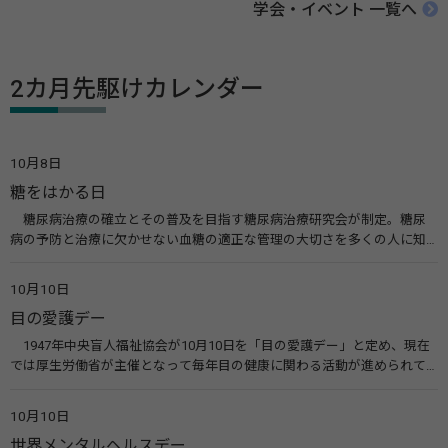
学会・イベント 一覧へ
2カ月先駆けカレンダー
10月8日
糖をはかる日
糖尿病治療の確立とその普及を目指す糖尿病治療研究会が制定。糖尿
病の予防と治療に欠かせない血糖の適正な管理の大切さを多くの人に知
ってもらうのが目的。糖尿病ネットワークなどのウエブサイトを活用し
た啓発活動を行う。 関連リンク 糖尿病治療研究会40年の歩み（糖尿病治
10月10日
療研究会） 糖尿病ネットワーク
目の愛護デー
1947年中央盲人福祉協会が10月10日を「目の愛護デー」と定め、現在
では厚生労働省が主催となって毎年目の健康に関わる活動が進められて
います。皆様も目の愛護デーをきっかけに目を大切にすることについて考
えてみませんか。 関連リンク 目の愛護デー（公益社団法人 日本眼科医
10月10日
会）
世界メンタルヘルスデー