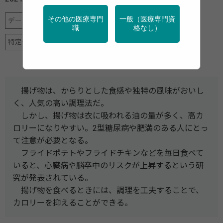
その他の医療専門
一般（医療専門資
データヘルス計画
健診・検診
地域保健
栄養
職
格なし）
特定保健指導
産業保健
調査・統計
揚げ物は、からりとした食感や独特の風味がおいし
く、人気の高い調理法だ。
しかし、揚げ物は衣に吸われる油の量が多く、高カ
ロリーになりやすい。2型糖尿病や肥満のある人にとっ
て注意が必要となる。
フライドポテトやフライドチキンなどを毎日食べて
いると、心臓病や脳卒中のリスクが上昇するという研
究が発表されている。
揚げ物を食べるときには、調理を工夫することで、
カロリーを抑えることができる。