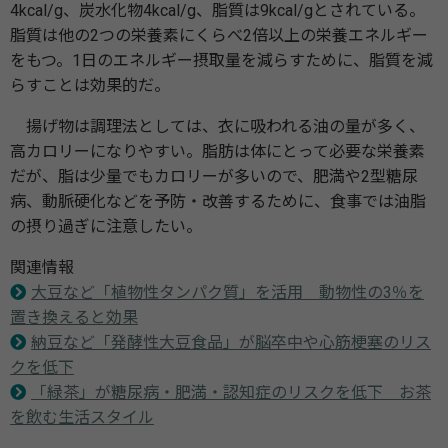
4kcal/g、炭水化物4kcal/g、脂質は9kcal/gとされている。
脂質は他の2つの栄養素にくらべ2倍以上の栄養エネルギー
をもつ。1日のエネルギー摂取量を減らすために、脂質を減
らすことは効果的だ。
揚げ物は調理法としては、衣に吸われる油の量が多く、
高カロリーになりやすい。脂肪は体にとって必要な栄養素
だが、脂は少量でもカロリーが多いので、肥満や2型糖尿
病、動脈硬化などを予防・改善するために、食事では油脂
の摂り過ぎに注意したい。
関連情報
大豆など「植物性タンパク質」を活用 動物性の3％を
置き換えると効果
納豆など「発酵性大豆食品」が脳卒中や心筋梗塞のリス
クを低下
「緑茶」が糖尿病・肥満・認知症のリスクを低下 お茶
を飲む生活スタイル