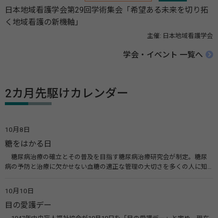
日本地域看護学会第29回学術集会「希望ある未来を切り拓
く地域看護の新機軸」
主催: 日本地域看護学会
学会・イベント 一覧へ
2カ月先駆けカレンダー
10月8日
糖をはかる日
糖尿病治療の確立とその普及を目指す糖尿病治療研究会が制定。糖尿
病の予防と治療に欠かせない血糖の適正な管理の大切さを多くの人に知
ってもらうのが目的。糖尿病ネットワークなどのウエブサイトを活用し
た啓発活動を行う。 関連リンク 糖尿病治療研究会40年の歩み（糖尿病治
10月10日
療研究会） 糖尿病ネットワーク
目の愛護デー