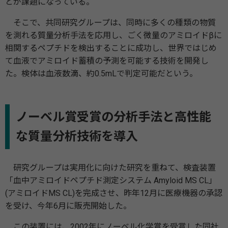
とが課題になっている。
そこで、共同研究グループは、同時に多くの種類の物質
を測れる質量分析手法を応用し、ごく微量のアミロイドβに
相関するペプチドを検出することに成功し、世界ではじめ
て血液でアミロイド蓄積の予測を可能する技術を開発し
た。検体は血液数滴、約0.5mLで判定可能だという。
ノーベル賞受賞の分析手法と高性能
な質量分析技術を導入
研究グループは実用化に向けた研究を重ねて、検査装置
「血中アミロイドペプチド測定システム Amyloid MS CL」
(アミロイドMS CL)を完成させ、昨年12月に医療機器の承認
を受け、今年6月に販売開始した。
この装置には、2002年にノーベル化学賞を受賞した同社