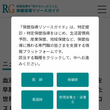
『保健指導リソースガイド』は、特定健
診・特定保健指導をはじめ、生活習慣病
予防、産業保健、地域保健など、保健指
導に携わる専門職の皆さまを支援する情
報プラットフォームです。
該当する職種をクリックして、中へお進
ニュース
みください。
血液数滴でアルツハイマー型認知症を
医 師
保健師
早期発見 ノーベル賞技術を応用した
管理栄養士・栄養
世界初の検査機 患者負担が小さくコ
看護師
士
ストも安い