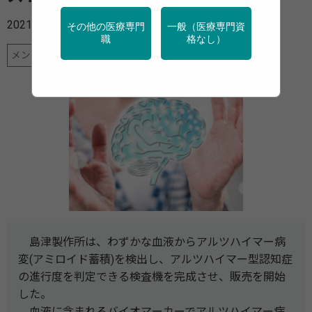
2021年07月06日
その他の医療専門
一般（医療専門資
職
格なし）
メンタルヘルス
地域保健
特定保健指導
産業保健
島津製作所は、わずかな血液からアルツハイマー病
変(アミロイド蓄積)を検出し、アルツハイマー型認知症
の進行度を判定できる検査機を完成させ、販売を開始
した。
血液に含まれるバイオマーカーでアルツハイマー病