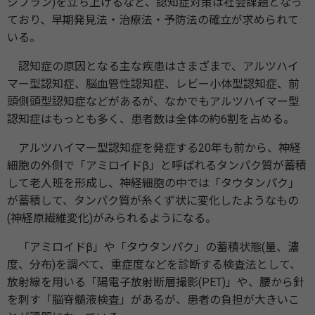
ジプラン)を立ち上げるなど、認知症対策は社会課題となっ
ており、早期発見法・治療法・予防法の確立が求められて
いる。
認知症の原因となる主な疾患はさまざまで、アルツハイ
マー型認知症、脳血管性認知症、レビー小体型認知症、前
頭側頭型認知症などがあるが、なかでもアルツハイマー型
認知症はもっとも多く、患者数は全体の約6割を占める。
アルツハイマー型認知症を発症する20年も前から、神経
細胞の外側で「アミロイドβ」と呼ばれるタンパク質が蓄積
して老人班を形成し、神経細胞の中では「タウタンパク」
が蓄積して、タンパク質が糸くず状に変化したようなもの
(神経原繊維変化)がみられるようになる。
「アミロイドβ」や「タウタンパク」の蓄積状態(量、濃
度、分布)を調べて、重症度などを診断する検査法として、
放射線を用いる「陽電子放射断層撮影(PET)」や、腰から針
を刺す「脳脊髄液検査」があるが、患者の負担が大きいこ