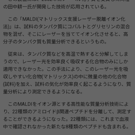
の田中耕一氏が開発した技術が応用されている。
この「MALDI(マトリックス支援レーザー脱離イオン化
法)」は、試料のタンパク質にコバルトとグリセリンの混合
物を混ぜ、そこにレーザーを当ててイオン化させると、高
分子のタンパク質も質量分析できるというもの。
従来は、タンパク質などを高温で熱すると分解してしま
うので、レーザー光を効率良く吸収する化合物のみにしか
適用できなかった。この手法により、このレーザー光を吸
収しやすい化合物(マトリックス)の中に微量の他の化合物
(試料)を加え、試料の気化が効率良く起こるようになり、質
量分析により測定できるようになる。
このMALDIをイオン源とする高性能な質量分析技術によ
り、22種類のアミロイドβ関連ペプチドを分離して、測定す
ることができるようになった。22種類には、これまで血液
中で確認されなかった新たな8種類のペプチドも含まれる。