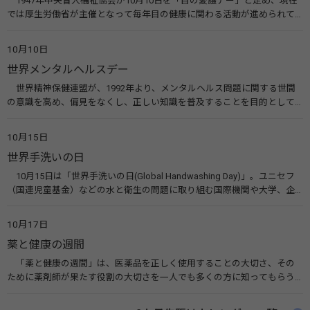
1947年中央盲人福祉協会が10月10日を「目の愛護デー」と定め、現在
では厚生労働省が主催となって毎年目の健康に関わる活動が進められて
います。皆様も目の愛護デーをきっかけに目を大切にすることについて考
えてみませんか。 関連リンク 目の愛護デー（公益社団法人 日本眼科医
10月10日
会）
世界メンタルヘルスデー
世界精神保健連盟が、1992年より、メンタルヘルス問題に関する世間
の意識を高め、偏見をなくし、正しい知識を普及することを目的として、
10月10日を「世界メンタルヘルスデー」と定めました。その後、世界保
健機関（WHO）も協賛し、正式な国際デー（国際記念日）とされていま
10月15日
す。 関連リンク 世界メンタルヘルスデー（厚生労働省） 働く人のメンタ
世界手洗いの日
ルヘルス・ポータルサイト「こころの耳」（厚生労働省）
10月15日は「世界手洗いの日(Global Handwashing Day)」。ユニセフ
（国連児童基金）などの水と衛生の問題に取り組む国際機関や大学、企
業などによって定められ、世界各国でせっけんを使った正しい手洗いを
広める活動が行われています。下痢や肺炎を防ぎ、子どもたちの命を守る
10月17日
ことを目的としています。 関連リンク 世界手洗いの日（ユニセフ）
薬と健康の週間
「薬と健康の週間」は、医薬品を正しく使用することの大切さ、その
ために薬剤師が果たす役割の大切さを一人でも多くの方に知ってもらう
ために、ポスターなどを用いて積極的な啓発活動を行う週間です。 関連
リンク 薬と健康の週間（公益社団法人 日本薬剤師会） 連載「働く人に