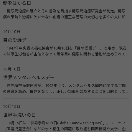
糖をはかる日
糖尿病治療の確立とその普及を目指す糖尿病治療研究会が制定。糖尿
病の予防と治療に欠かせない血糖の適正な管理の大切さを多くの人に知
ってもらうのが目的。糖尿病ネットワークなどのウエブサイトを活用し
た啓発活動を行う。 関連リンク 糖尿病治療研究会40年の歩み（糖尿病治
10月10日
療研究会） 糖尿病ネットワーク
目の愛護デー
1947年中央盲人福祉協会が10月10日を「目の愛護デー」と定め、現在
では厚生労働省が主催となって毎年目の健康に関わる活動が進められて
います。皆様も目の愛護デーをきっかけに目を大切にすることについて考
えてみませんか。 関連リンク 目の愛護デー（公益社団法人 日本眼科医
10月10日
会）
世界メンタルヘルスデー
世界精神保健連盟が、1992年より、メンタルヘルス問題に関する世間
の意識を高め、偏見をなくし、正しい知識を普及することを目的として、
10月10日を「世界メンタルヘルスデー」と定めました。その後、世界保
健機関（WHO）も協賛し、正式な国際デー（国際記念日）とされていま
10月15日
す。 関連リンク 世界メンタルヘルスデー（厚生労働省） 働く人のメンタ
世界手洗いの日
ルヘルス・ポータルサイト「こころの耳」（厚生労働省）
10月15日は「世界手洗いの日(Global Handwashing Day)」。ユニセフ
（国連児童基金）などの水と衛生の問題に取り組む国際機関や大学、企