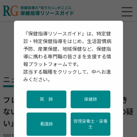
『保健指導リソースガイド』は、特定健
診・特定保健指導をはじめ、生活習慣病
予防、産業保健、地域保健など、保健指
導に携わる専門職の皆さまを支援する情
報プラットフォームです。
該当する職種をクリックして、中へお進
ニュース
みください。
フレイルは特定健診だけでは発見でき
医 師
保健師
ない 65歳の3％に「サルコペニアの疑
管理栄養士・栄養
い」 痩せ・運動不足でリスク増
看護師
士
2021年07月06日