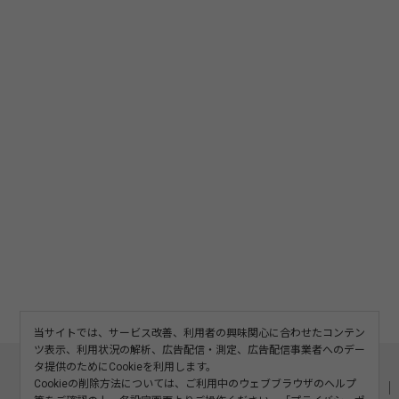
当サイトでは、サービス改善、利用者の興味関心に合わせたコンテン
ツ表示、利用状況の解析、広告配信・測定、広告配信事業者へのデー
このサイトについて
利用規約
広告掲載
タ提供のためにCookieを利用します。
Cookieの削除方法については、ご利用中のウェブブラウザのヘルプ
記事の二次利用について
プライバシーポリシー
お問い合わせ