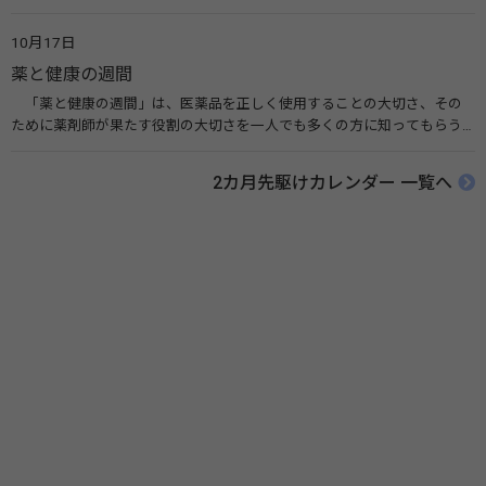
業などによって定められ、世界各国でせっけんを使った正しい手洗いを
広める活動が行われています。下痢や肺炎を防ぎ、子どもたちの命を守る
10月17日
ことを目的としています。 関連リンク 世界手洗いの日（ユニセフ）
薬と健康の週間
「薬と健康の週間」は、医薬品を正しく使用することの大切さ、その
ために薬剤師が果たす役割の大切さを一人でも多くの方に知ってもらう
ために、ポスターなどを用いて積極的な啓発活動を行う週間です。 関連
リンク 薬と健康の週間（公益社団法人 日本薬剤師会） 連載「働く人に
2カ月先駆けカレンダー 一覧へ
伝えたい！薬との付き合い方」（保健指導リソースガイド）