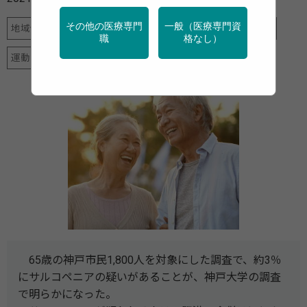
その他の医療専門
一般（医療専門資
地域保健
栄養
特定保健指導
産業保健
調査・統計
職
格なし）
運動
65歳の神戸市民1,800人を対象にした調査で、約3％
にサルコペニアの疑いがあることが、神戸大学の調査
で明らかになった。