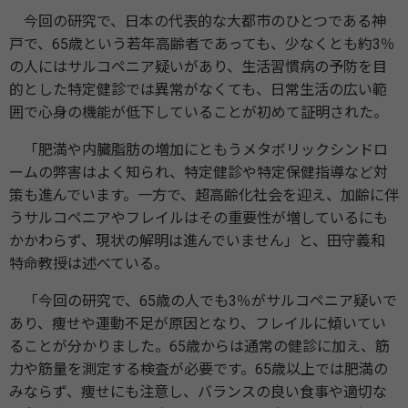
今回の研究で、日本の代表的な大都市のひとつである神
戸で、65歳という若年高齢者であっても、少なくとも約3％
の人にはサルコペニア疑いがあり、生活習慣病の予防を目
的とした特定健診では異常がなくても、日常生活の広い範
囲で心身の機能が低下していることが初めて証明された。
「肥満や内臓脂肪の増加にともうメタボリックシンドロ
ームの弊害はよく知られ、特定健診や特定保健指導など対
策も進んでいます。一方で、超高齢化社会を迎え、加齢に伴
うサルコペニアやフレイルはその重要性が増しているにも
かかわらず、現状の解明は進んでいません」と、田守義和
特命教授は述べている。
「今回の研究で、65歳の人でも3％がサルコペニア疑いで
あり、痩せや運動不足が原因となり、フレイルに傾いてい
ることが分かりました。65歳からは通常の健診に加え、筋
力や筋量を測定する検査が必要です。65歳以上では肥満の
みならず、痩せにも注意し、バランスの良い食事や適切な