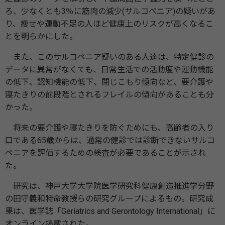
ろ、少なくとも3％に筋肉の減少(サルコペニア)の疑いがあ
り、痩せや運動不足の人ほど健康上のリスクが高くなるこ
とを明らかにした。
また、このサルコペニア疑いのある人達は、特定健診の
データに異常がなくても、日常生活での活動度や運動機能
の低下、認知機能の低下、閉じこもり傾向など、要介護や
寝たきりの前段階とされるフレイルの傾向があることも分
かった。
将来の要介護や寝たきりを防ぐためにも、高齢者の入り
口である65歳からは、通常の健診では診断できないサルコ
ペニアを評価するための検査が必要であることが示され
た。
研究は、神戸大学大学院医学研究科健康創造推進学分野
の田守義和特命教授らの研究グループによるもの。研究成
果は、医学誌「Geriatrics and Gerontology International」に
オンライン掲載された。