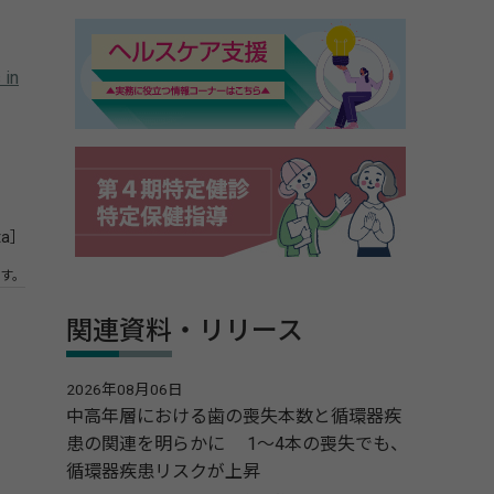
 in
ta］
す。
関連資料・リリース
2026年08月06日
中高年層における歯の喪失本数と循環器疾
患の関連を明らかに 1～4本の喪失でも、
循環器疾患リスクが上昇