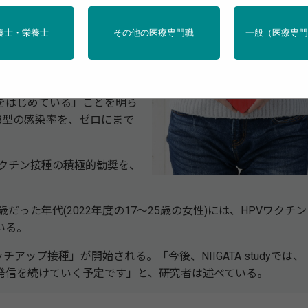
クチンの積極的勧奨中止が、
養士・栄養士
その他の医療専門職
一般（医療専
GATA study」により解析
あるHPV16/18型の感
をはじめている」ことを明ら
18型の感染率を、ゼロにまで
ワクチン接種の積極的勧奨を、
った年代(2022年度の17～25歳の女性)には、HPVワクチン
いる。
ップ接種」が開始される。「今後、NIIGATA studyでは、
発信を続けていく予定です」と、研究者は述べている。