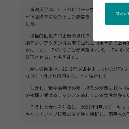
新潟⼤学は、ヒトパピローマウイルス(HPV)ワ
管理栄
HPV感染率にもたらした影響を、大規模疫学研究「NII
した。
積極的勧奨の中止後の世代で、「ワクチンの標的型で
染率が、ワクチン導入前の世代と同水準まで上昇
かにした。HPVワクチンが普及すれば、HPV16/
低下させることも可能だ。
厚生労働省は、2013年以降中止していたHPV
2022年4月より再開することを決定した。
しかし、積極的勧奨の差し控えの期間に12～16歳だ
の接種を受けるチャンスを逃している女性が多く
そうした女性を対象に、2022年4月より「キャッチア
キャッチアップ接種の有効性を解析し、国民への