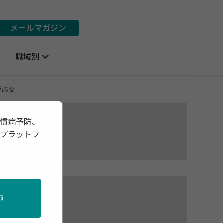
メールマガジン
職域別
が必要
習慣病予防、
報プラットフ
ッ
師