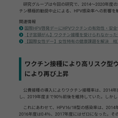
研究グループは今回の研究で、2014～2020年度の20
チン積極的勧奨中止による、HPV感染率への影響を
関連情報
国際HPV啓発デーにHPVワクチンの有効性・安
【子宮頸がん】ワクチン接種を受けられなかった
【国際女性デー】女性特有の健康課題を解決 相
ワクチン接種により高リスク型
により再び上昇
公費接種の導入によりワクチン接種率は、2014年度の30
し、2019年度まで90％前後を維持していた。しかし、
これにあわせて、HPV16/18型の感染率は、201
2016年度は0.4％、2017年度にはゼロになった。その