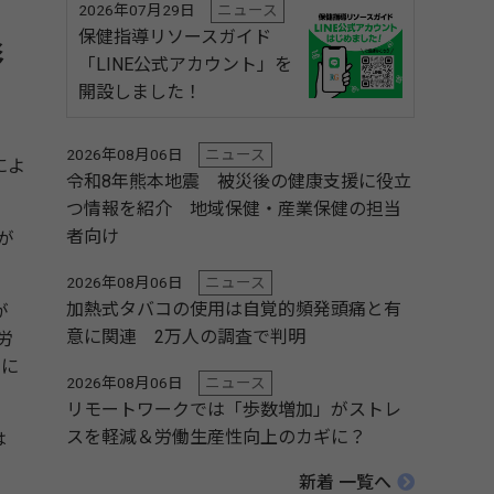
2026年07月29日
ニュース
保健指導リソースガイド
影
「LINE公式アカウント」を
開設しました！
2026年08月06日
ニュース
によ
令和8年熊本地震 被災後の健康支援に役立
つ情報を紹介 地域保健・産業保健の担当
者向け
が
2026年08月06日
ニュース
加熱式タバコの使用は自覚的頻発頭痛と有
が
意に関連 2万人の調査で判明
労
下に
2026年08月06日
ニュース
リモートワークでは「歩数増加」がストレ
スを軽減＆労働生産性向上のカギに？
は
新着 一覧へ