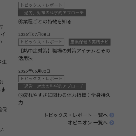
トピックス・レポート
「過労」対策の科学的アプローチ
⑥業種ごとの特徴を知る
討
ウイ
2026年07月08日
い
トピックス・レポート
産業保健の実践ナビ
【熱中症対策】職場の対策アイテムとその
活用法
厚生
2026年06月02日
トピックス・レポート
け
「過労」対策の科学的アプローチ
れま
⑤疲れやすさに関わる体力指標：全身持久
力
確保
トピックス・レポート 一覧へ
オピニオン 一覧へ
い