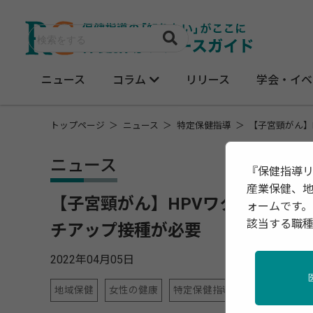
ニュース
コラム
リリース
学会・イベ
トップページ
ニュース
特定保健指導
【子宮頸がん】
ニュース
『保健指導
産業保健、
【子宮頸がん】HPVワクチンの積
ォームです。
該当する職
チアップ接種が必要
2022年04月05日
地域保健
女性の健康
特定保健指導
産業保健
調