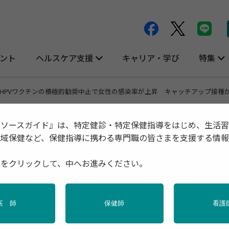
ント
ヘルスケア支援
キャリア・学び
特集
HPVワクチンの積極的勧奨中止で女性の感染率が上昇 キャッチアップ接種
リソースガイド』は、特定健診・特定保健指導をはじめ、生活
地域保健など、保健指導に携わる専門職の皆さまを支援する情
極的勧奨中止で女性の感染率が上昇 キャ
種をクリックして、中へお進みください。
医 師
保健師
看護
査・統計