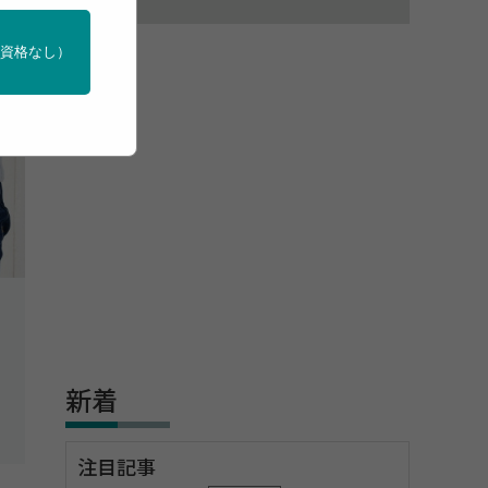
門資格なし）
新着
注目記事