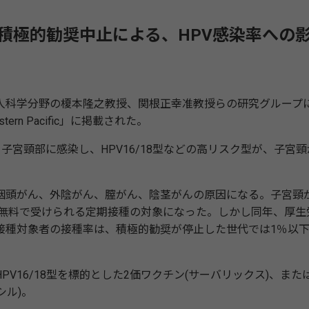
ン積極的勧奨中止による、HPV感染率への
科学分野の榎本隆之教授、関根正幸准教授らの研究グループ
estern Pacific」に掲載された。
子宮頸部に感染し、HPV16/18型などの高リスク型が、子宮頸
咽頭がん、外陰がん、膣がん、陰茎がんの原因になる。子宮頸
年に無料で受けられる定期接種の対象になった。しかし同年、厚生
接種対象者の接種率は、積極的勧奨が停止した世代では1％以
16/18型を標的とした2価ワクチン(サーバリックス)、また
シル)。